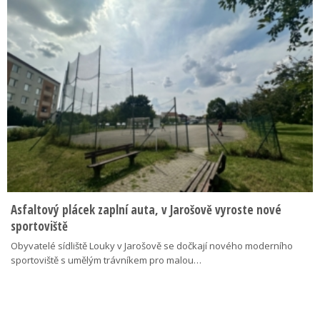
Asfaltový plácek zaplní auta, v Jarošově vyroste nové
sportoviště
Obyvatelé sídliště Louky v Jarošově se dočkají nového moderního
sportoviště s umělým trávníkem pro malou…