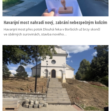
Havarijní most nahradí nový, zabrání nebezpečným kolizím
Havarijní most přes potok Dlouhá řeka v Boršicích už brzy skončí
ve sběrných surovinách, stavba nového…