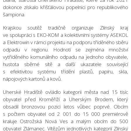
dokonce získalo křišťálovou popelnici pro republikového
šampiona.
Krajskou soutěž tradičně organizuje Zlínský kraj
ve spolupráci s EKO-KOM a kolektivními systémy ASEKOL
a Elektrowin v rámci projektu na podporu tříděného sběru
odpadu v regionu. Hodnotí se zejména množství
vytříděného komunálního odpadu na jednoho obyvatele,
hustota sběrné sítě a další ukazatele související
s efektivitou systému třídění plastů, papíru, skla,
nápojových kartonů a kovů.
Uherské Hradiště ovládlo kategorii města nad 15 tisíc
obyvatel před Kroměříží a Uherským Brodem, který
obsadil bronzovou pozici letos vůbec poprvé. Obcím
s počtem obyvatel od 2 001 do 15 000 premiérově
kraluje Ostrožská Nová Ves a malým obcím do 500
obyvatel Zlámanec. Vítězům jednotlivých kategorií Zlínský