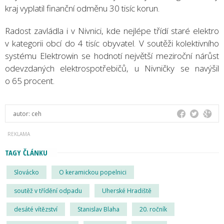
kraj vyplatil finanční odměnu 30 tisíc korun.
Radost zavládla i v Nivnici, kde nejlépe třídí staré elektro
v kategorii obcí do 4 tisíc obyvatel. V soutěži kolektivního
systému Elektrowin se hodnotí největší meziroční nárůst
odevzdaných elektrospotřebičů, u Nivničky se navýšil
o 65 procent.
autor:
ceh
TAGY ČLÁNKU
Slovácko
O keramickou popelnici
soutěž v třídění odpadu
Uherské Hradiště
desáté vítězství
Stanislav Blaha
20. ročník