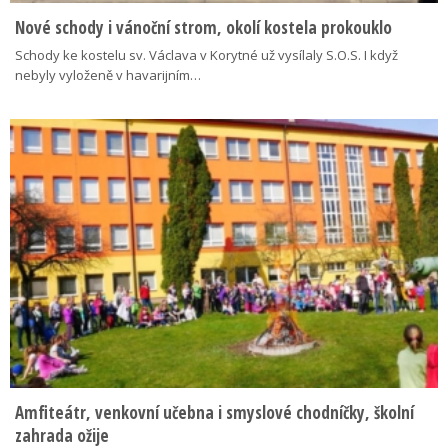
Nové schody i vánoční strom, okolí kostela prokouklo
Schody ke kostelu sv. Václava v Korytné už vysílaly S.O.S. I když
nebyly vyloženě v havarijním…
Amfiteátr, venkovní učebna i smyslové chodníčky, školní
zahrada ožije