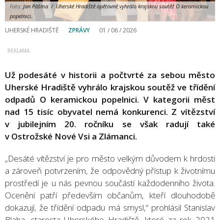
Foto:
Jan Pášma / Uherské Hradiště opětovně vyhrálo krajskou soutěž O keramickou
popelnici.
UHERSKÉ HRADIŠTĚ
ZPRÁVY
01 / 06 / 2026
Už podesáté v historii a počtvrté za sebou město
Uherské Hradiště vyhrálo krajskou soutěž ve třídění
odpadů O keramickou popelnici. V kategorii měst
nad 15 tisíc obyvatel nemá konkurenci. Z vítězství
v jubilejním 20. ročníku se však radují také
v Ostrožské Nové Vsi a Zlámanci.
„Desáté vítězství je pro město velkým důvodem k hrdosti
a zároveň potvrzením, že odpovědný přístup k životnímu
prostředí je u nás pevnou součástí každodenního života.
Ocenění patří především občanům, kteří dlouhodobě
dokazují, že třídění odpadu má smysl,“ prohlásil Stanislav
Blaha, starosta Uherského Hradiště, které za rok 2021