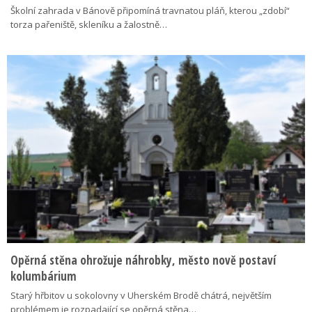
Školní zahrada v Bánově připomíná travnatou pláň, kterou „zdobí“
torza pařeniště, skleníku a žalostně…
Opěrná stěna ohrožuje náhrobky, město nově postaví
kolumbárium
Starý hřbitov u sokolovny v Uherském Brodě chátrá, největším
problémem je rozpadající se opěrná stěna…