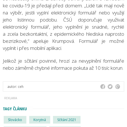
ke covidu-19 je předají před domem. „Lidé tak mají nově
na výběr, jestli vyplní elektronický formulář nebo využijí
jeho listinnou podobu. ČSÚ doporučuje využívat
elektronický formulář, jeho vyplnění je snadné, rychlé
a zcela bezkontaktní, z epidemického hlediska naprosto
bezrizikové,“ apeluje Krumpová. Formulář je možné
vyplnit i přes mobilní aplikaci.
Jelikož je sčítání povinné, hrozí za nevyplnění formuláře
nebo záměrně chybné informace pokuta až 10 tisíc korun.
autor:
ceh
TAGY ČLÁNKU
Slovácko
Korytná
Sčítání 2021