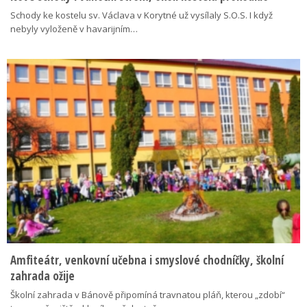
Schody ke kostelu sv. Václava v Korytné už vysílaly S.O.S. I když
nebyly vyloženě v havarijním…
Amfiteátr, venkovní učebna i smyslové chodníčky, školní
zahrada ožije
Školní zahrada v Bánově připomíná travnatou pláň, kterou „zdobí“