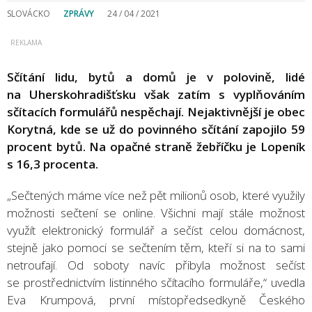
SLOVÁCKO
ZPRÁVY
24 / 04 / 2021
Sčítání lidu, bytů a domů je v polovině, lidé
na Uherskohradišťsku však zatím s vyplňováním
sčítacích formulářů nespěchají. Nejaktivnější je obec
Korytná, kde se už do povinného sčítání zapojilo 59
procent bytů. Na opačné straně žebříčku je Lopeník
s 16,3 procenta.
„Sečtených máme více než pět milionů osob, které využily
možnosti sečtení se online. Všichni mají stále možnost
využít elektronický formulář a sečíst celou domácnost,
stejně jako pomoci se sečtením těm, kteří si na to sami
netroufají. Od soboty navíc přibyla možnost sečíst
se prostřednictvím listinného sčítacího formuláře,“ uvedla
Eva Krumpová, první místopředsedkyně Českého