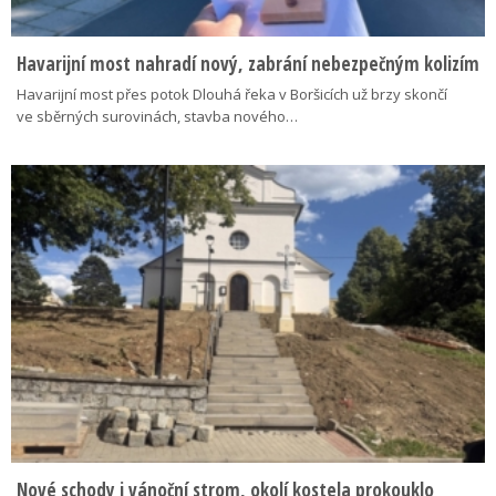
Havarijní most nahradí nový, zabrání nebezpečným kolizím
Havarijní most přes potok Dlouhá řeka v Boršicích už brzy skončí
ve sběrných surovinách, stavba nového…
Nové schody i vánoční strom, okolí kostela prokouklo