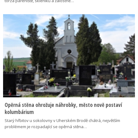
torza pařeniště, skleníku a žalostně…
Opěrná stěna ohrožuje náhrobky, město nově postaví
kolumbárium
Starý hřbitov u sokolovny v Uherském Brodě chátrá, největším
problémem je rozpadající se opěrná stěna…