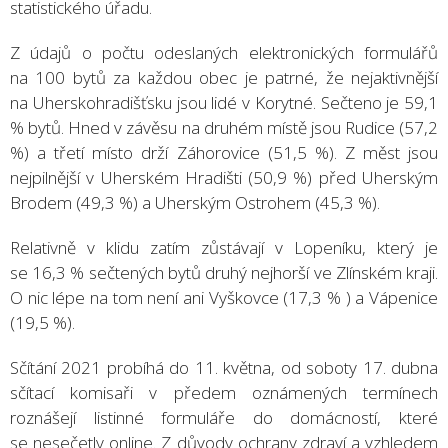
statistického úřadu.
Z údajů o počtu odeslaných elektronických formulářů
na 100 bytů za každou obec je patrné, že nejaktivnější
na Uherskohradišťsku jsou lidé v Korytné. Sečteno je 59,1
% bytů. Hned v závěsu na druhém místě jsou Rudice (57,2
%) a třetí místo drží Záhorovice (51,5 %). Z měst jsou
nejpilnější v Uherském Hradišti (50,9 %) před Uherským
Brodem (49,3 %) a Uherským Ostrohem (45,3 %).
Relativně v klidu zatím zůstávají v Lopeníku, který je
se 16,3 % sečtených bytů druhý nejhorší ve Zlínském kraji.
O nic lépe na tom není ani Vyškovce (17,3 % ) a Vápenice
(19,5 %).
Sčítání 2021 probíhá do 11. května, od soboty 17. dubna
sčítací komisaři v předem oznámených termínech
roznášejí listinné formuláře do domácností, které
se nesečetly online. Z důvody ochrany zdraví a vzhledem