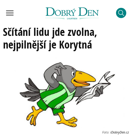
Sčítání lidu jde zvolna,
nejpilnější je Korytná
Foto:
iDobryDen.cz