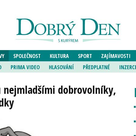
VY
SPOLEČNOST
KULTURA
SPORT
ZAJÍMAVOSTI
O
PRIMA VIDEO
HLASOVÁNÍ
PŘEDPLATNÉ
INZERC
ou nejmladšími dobrovolníky,
dky