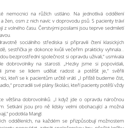
é nemocnici na růžích ustláno. Na jednotlivá oddělení
 žen, osm z nich navíc v doprovodu psů. S pacienty tráví
í z volného času. Čerstvými posilami jsou teprve sedmiletí
ravou.
otně sociálního střediska si připravili čtení klasických
odě, sestřička je dokonce kvůli večeřím prakticky vyhnala…
adou bezprostřední společnost si opravdu užívali,“ usmívala
 dobrovolníky na starosti. „Hezky jsme si popovídali,
i jsme se lidem udělat radost a potěšit je,“ svěřili
, kteří se k pacientům určitě vrátí. „I příště budeme číst,
dlo,“ prozradili své plány školáci, kteří pacienty potěší vždy
ce většina dobrovolníků. „I když jde o opravdu náročnou
em. Setkání jsou pro ně lidsky velmi obohacující a možná
ají,“ podotkla Mangl.
kových odděleních, na každém se přizpůsobují možnostem
pacienty popovídat, zahrát společenskou hru, přečíst knížku