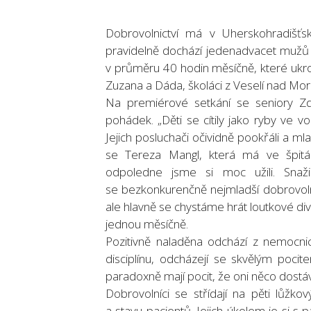
Dobrovolnictví má v Uherskohradišťsk
pravidelně dochází jedenadvacet mužů a
v průměru 40 hodin měsíčně, které ukroj
Zuzana a Dáda, školáci z Veselí nad Mo
Na premiérové setkání se seniory Zdrav
pohádek. „Děti se cítily jako ryby ve v
Jejich posluchači očividně pookřáli a ml
se Tereza Mangl, která má ve špitále
odpoledne jsme si moc užili. Snažil
se bezkonkurenčně nejmladší dobrovolníci
ale hlavně se chystáme hrát loutkové diva
jednou měsíčně.
Pozitivně naladěna odchází z nemocni
disciplínu, odcházejí se skvělým pocit
paradoxně mají pocit, že oni něco dostáv
Dobrovolníci se střídají na pěti lůž
a stavu pacientů. Jejich úkolem je si s 