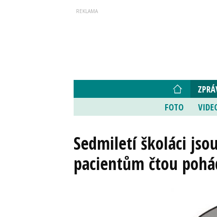
ZPRÁ
FOTO
VIDE
Sedmiletí školáci js
pacientům čtou pohá