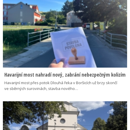
Havarijní most nahradí nový, zabrání nebezpečným kolizím
Havarijní most přes potok Dlouhá řeka v Boršicích už brzy skončí
ve sběrných surovinách, stavba nového…