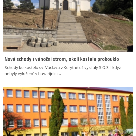
Nové schody i vánoční strom, okolí kostela prokouklo
Schody ke kostelu sv. Václava v Korytné už vysílaly S.O.S. I když
nebyly vyloženě v havarijním…