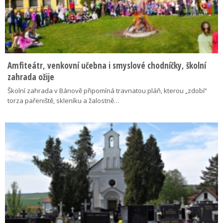
Amfiteátr, venkovní učebna i smyslové chodníčky, školní
zahrada ožije
Školní zahrada v Bánově připomíná travnatou pláň, kterou „zdobí“
torza pařeniště, skleníku a žalostně…