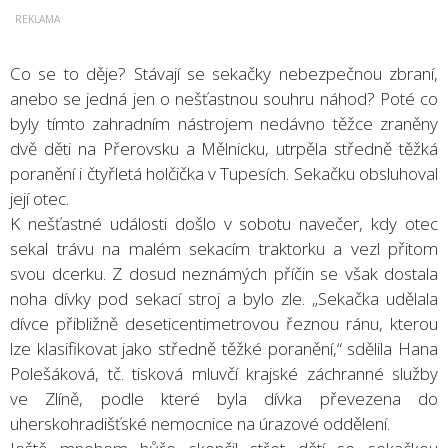
Co se to děje? Stávají se sekačky nebezpečnou zbraní,
anebo se jedná jen o nešťastnou souhru náhod? Poté co
byly tímto zahradním nástrojem nedávno těžce zraněny
dvě děti na Přerovsku a Mělnicku, utrpěla středně těžká
poranění i čtyřletá holčička v Tupesích. Sekačku obsluhoval
její otec.
K nešťastné události došlo v sobotu navečer, kdy otec
sekal trávu na malém sekacím traktorku a vezl přitom
svou dcerku. Z dosud neznámých příčin se však dostala
noha dívky pod sekací stroj a bylo zle. „Sekačka udělala
dívce přibližně deseticentimetrovou řeznou ránu, kterou
lze klasifikovat jako středně těžké poranění,“ sdělila Hana
Polešáková, tč. tisková mluvčí krajské záchranné služby
ve Zlíně, podle které byla dívka převezena do
uherskohradišťské nemocnice na úrazové oddělení.