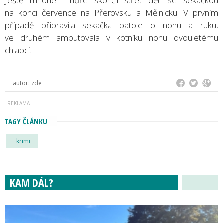
Ještě mnohem hůře skončil střet dětí se sekačkou
na konci července na Přerovsku a Mělnicku. V prvním
případě připravila sekačka batole o nohu a ruku,
ve druhém amputovala v kotníku nohu dvouletému
chlapci.
autor:
zde
TAGY ČLÁNKU
_krimi
KAM DÁL?