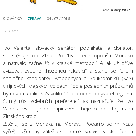
Foto:
iDobryDen.cz
SLOVÁCKO
ZPRÁVY
04 / 07 / 2016
Ivo Valenta, slovácký senátor, podnikatel a donátor,
se stěhuje do Zlína. Po 18 letech opouští Monako
a natrvalo začne žít v krajské metropoli. A jak už dříve
avizoval, zvedne „hozenou rukavici“ a stane se lídrem
společné kandidátky Svobodných a Soukromníků (SaS)
v říjnových krajských volbách. Podle posledních průzkumů
by novou koalici SaS volilo 11,7 procent obyvatel regionu.
Strmý růst volebních preferencí tak naznačuje, že Ivo
Valenta vstupuje do napínavého boje o post hejtmana
Zlínského kraje.
„Stěhuji se z Monaka na Moravu. Podařilo se mi včas
vyřešit všechny záležitosti, které souvisí s ukončením