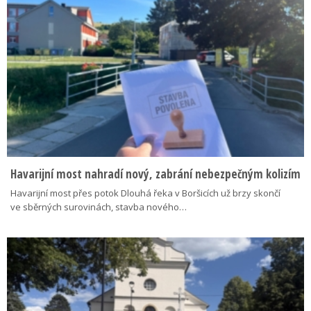
Havarijní most nahradí nový, zabrání nebezpečným kolizím
Havarijní most přes potok Dlouhá řeka v Boršicích už brzy skončí
ve sběrných surovinách, stavba nového…