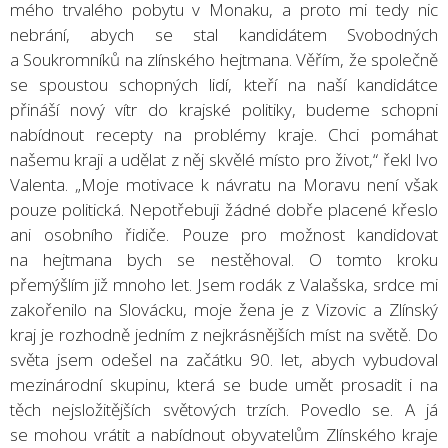
mého trvalého pobytu v Monaku, a proto mi tedy nic
nebrání, abych se stal kandidátem Svobodných
a Soukromníků na zlínského hejtmana. Věřím, že společně
se spoustou schopných lidí, kteří na naší kandidátce
přináší nový vítr do krajské politiky, budeme schopni
nabídnout recepty na problémy kraje. Chci pomáhat
našemu kraji a udělat z něj skvělé místo pro život,“ řekl Ivo
Valenta. „Moje motivace k návratu na Moravu není však
pouze politická. Nepotřebuji žádné dobře placené křeslo
ani osobního řidiče. Pouze pro možnost kandidovat
na hejtmana bych se nestěhoval. O tomto kroku
přemýšlím již mnoho let. Jsem rodák z Valašska, srdce mi
zakořenilo na Slovácku, moje žena je z Vizovic a Zlínský
kraj je rozhodně jedním z nejkrásnějších míst na světě. Do
světa jsem odešel na začátku 90. let, abych vybudoval
mezinárodní skupinu, která se bude umět prosadit i na
těch nejsložitějších světových trzích. Povedlo se. A já
se mohou vrátit a nabídnout obyvatelům Zlínského kraje