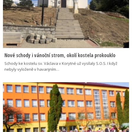
Nové schody i vánoční strom, okolí kostela prokouklo
Schody ke kostelu sv. Václava v Korytné už vysílaly S.O.S. I když
nebyly vyloženě v havarijním…