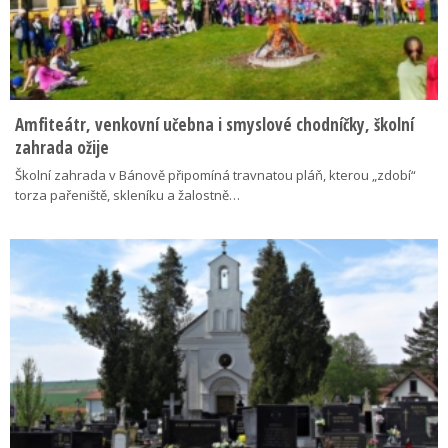
Amfiteátr, venkovní učebna i smyslové chodníčky, školní
zahrada ožije
Školní zahrada v Bánově připomíná travnatou pláň, kterou „zdobí“
torza pařeniště, skleníku a žalostně…