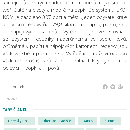
kontejnerů a malých nádob přímo u domů, největší podíl
tvoří žluté na plasty a modré na papír. Do systému EKO-
KOM je zapojeno 307 obcí a měst. „Jeden obyvatel kraje
loni v průměru vytřídil 79,8 kilogramu papíru, plastů, skla
a nápojových kartonů. Výtěžnost je ve srovnání
se zbytkem republiky nadprůměrná ve sběru kovů,
průměrná v papíru a nápojových kartonech, rezervy jsou
však ve sběru plastu a skla. Vytříděné množství odpadů
však každoročně narůstá, před patnácti lety bylo zhruba
poloviční,“ doplnila Filipová.
autor:
ceh
TAGY ČLÁNKU
Uherský Brod
Uherské Hradiště
Bánov
Šumice