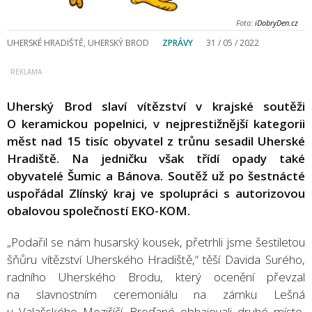
Foto:
iDobryDen.cz
UHERSKÉ HRADIŠTĚ, UHERSKÝ BROD
ZPRÁVY
31 / 05 / 2022
Uherský Brod slaví vítězství v krajské soutěži
O keramickou popelnici, v nejprestižnější kategorii
měst nad 15 tisíc obyvatel z trůnu sesadil Uherské
Hradiště. Na jedničku však třídí opady také
obyvatelé Šumic a Bánova. Soutěž už po šestnácté
uspořádal Zlínský kraj ve spolupráci s autorizovou
obalovou společností EKO-KOM.
„Podařil se nám husarský kousek, přetrhli jsme šestiletou
šňůru vítězství Uherského Hradiště,“ těší Davida Surého,
radního Uherského Brodu, který ocenění převzal
na slavnostním ceremoniálu na zámku Lešná
u Valašského Meziříčí. Broďané obhajovali druhé místo,