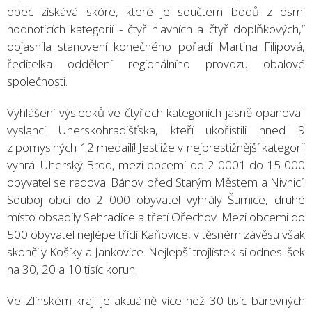
obec získává skóre, které je součtem bodů z osmi
hodnoticích kategorií - čtyř hlavních a čtyř doplňkových,“
objasnila stanovení konečného pořadí Martina Filipová,
ředitelka oddělení regionálního provozu obalové
společnosti.
Vyhlášení výsledků ve čtyřech kategoriích jasně opanovali
vyslanci Uherskohradišťska, kteří ukořistili hned 9
z pomyslných 12 medailí! Jestliže v nejprestižnější kategorii
vyhrál Uherský Brod, mezi obcemi od 2 0001 do 15 000
obyvatel se radoval Bánov před Starým Městem a Nivnicí.
Souboj obcí do 2 000 obyvatel vyhrály Šumice, druhé
místo obsadily Sehradice a třetí Ořechov. Mezi obcemi do
500 obyvatel nejlépe třídí Kaňovice, v těsném závěsu však
skončily Košíky a Jankovice. Nejlepší trojlístek si odnesl šek
na 30, 20 a 10 tisíc korun.
Ve Zlínském kraji je aktuálně více než 30 tisíc barevných