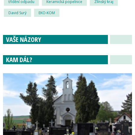
třídění odpadu
Keramická popelnice
Zlínský kraj
David Surý
EKO-KOM
VAŠE NÁZORY
KAM DÁL?