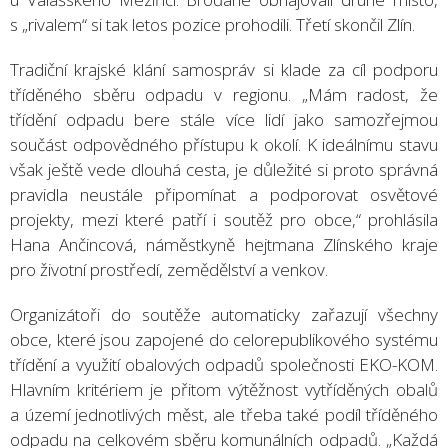
s „rivalem“ si tak letos pozice prohodili. Třetí skončil Zlín.
Tradiční krajské klání samospráv si klade za cíl podporu
tříděného sběru odpadu v regionu. „Mám radost, že
třídění odpadu bere stále více lidí jako samozřejmou
součást odpovědného přístupu k okolí. K ideálnímu stavu
však ještě vede dlouhá cesta, je důležité si proto správná
pravidla neustále připomínat a podporovat osvětové
projekty, mezi které patří i soutěž pro obce,“ prohlásila
Hana Ančincová, náměstkyně hejtmana Zlínského kraje
pro životní prostředí, zemědělství a venkov.
Organizátoři do soutěže automaticky zařazují všechny
obce, které jsou zapojené do celorepublikového systému
třídění a využití obalových odpadů společnosti EKO-KOM.
Hlavním kritériem je přitom výtěžnost vytříděných obalů
a území jednotlivých měst, ale třeba také podíl tříděného
odpadu na celkovém sběru komunálních odpadů. „Každá