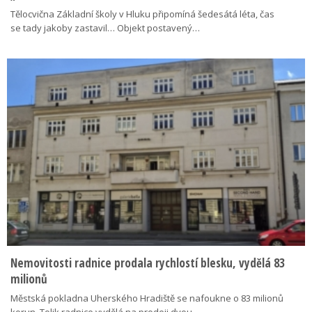
Tělocvična Základní školy v Hluku připomíná šedesátá léta, čas
se tady jakoby zastavil… Objekt postavený…
Nemovitosti radnice prodala rychlostí blesku, vydělá 83
milionů
Městská pokladna Uherského Hradiště se nafoukne o 83 milionů
korun. Tolik radnice vydělá na prodeji dvou…