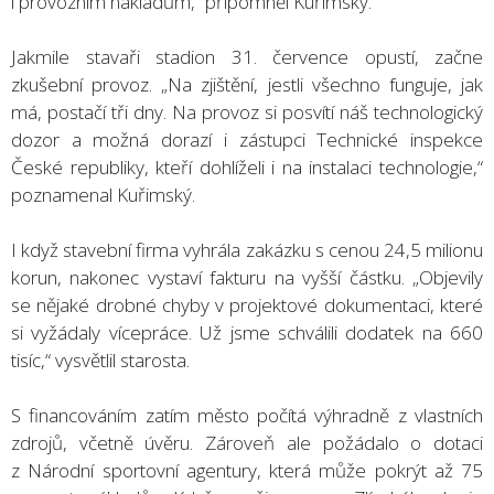
i provozním nákladům,“ připomněl Kuřimský.
Jakmile stavaři stadion 31. července opustí, začne
zkušební provoz. „Na zjištění, jestli všechno funguje, jak
má, postačí tři dny. Na provoz si posvítí náš technologický
dozor a možná dorazí i zástupci Technické inspekce
České republiky, kteří dohlíželi i na instalaci technologie,“
poznamenal Kuřimský.
I když stavební firma vyhrála zakázku s cenou 24,5 milionu
korun, nakonec vystaví fakturu na vyšší částku. „Objevily
se nějaké drobné chyby v projektové dokumentaci, které
si vyžádaly vícepráce. Už jsme schválili dodatek na 660
tisíc,“ vysvětlil starosta.
S financováním zatím město počítá výhradně z vlastních
zdrojů, včetně úvěru. Zároveň ale požádalo o dotaci
z Národní sportovní agentury, která může pokrýt až 75