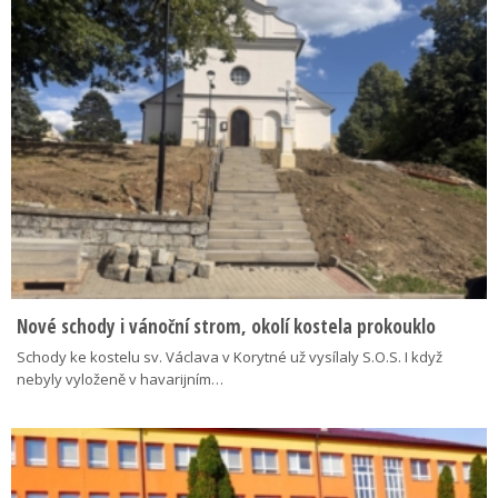
Nové schody i vánoční strom, okolí kostela prokouklo
Schody ke kostelu sv. Václava v Korytné už vysílaly S.O.S. I když
nebyly vyloženě v havarijním…