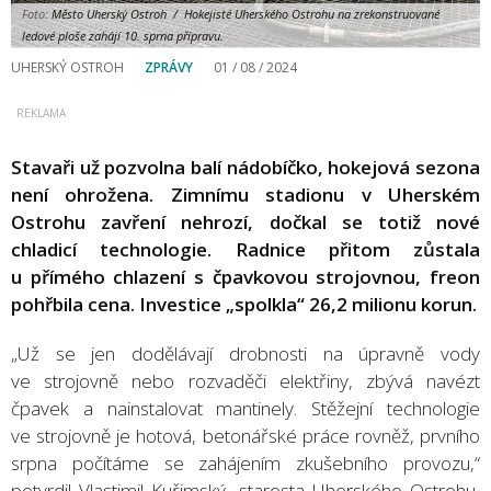
Foto:
Město Uherský Ostroh / Hokejisté Uherského Ostrohu na zrekonstruované
ledové ploše zahájí 10. sprna přípravu.
UHERSKÝ OSTROH
ZPRÁVY
01 / 08 / 2024
Stavaři už pozvolna balí nádobíčko, hokejová sezona
není ohrožena. Zimnímu stadionu v Uherském
Ostrohu zavření nehrozí, dočkal se totiž nové
chladicí technologie. Radnice přitom zůstala
u přímého chlazení s čpavkovou strojovnou, freon
pohřbila cena. Investice „spolkla“ 26,2 milionu korun.
„Už se jen dodělávají drobnosti na úpravně vody
ve strojovně nebo rozvaděči elektřiny, zbývá navézt
čpavek a nainstalovat mantinely. Stěžejní technologie
ve strojovně je hotová, betonářské práce rovněž, prvního
srpna počítáme se zahájením zkušebního provozu,“
potvrdil Vlastimil Kuřimský, starosta Uherského Ostrohu,