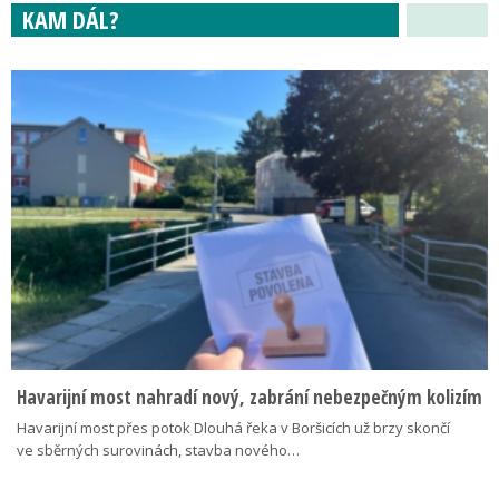
KAM DÁL?
Havarijní most nahradí nový, zabrání nebezpečným kolizím
Havarijní most přes potok Dlouhá řeka v Boršicích už brzy skončí
ve sběrných surovinách, stavba nového…