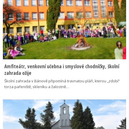
Amfiteátr, venkovní učebna i smyslové chodníčky, školní
zahrada ožije
Školní zahrada v Bánově připomíná travnatou pláň, kterou „zdobí“
torza pařeniště, skleníku a žalostně…