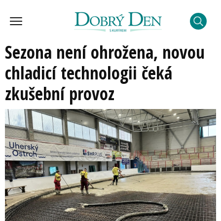
Sezona není ohrožena, novou
chladicí technologii čeká
zkušební provoz