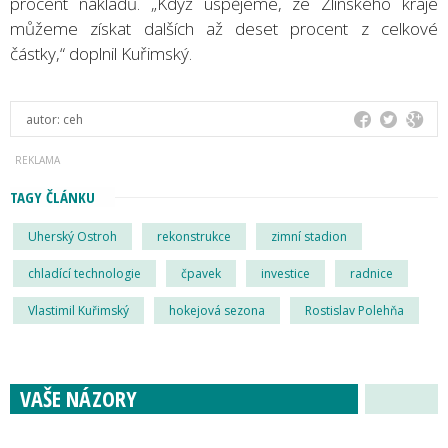
procent nákladů. „Když uspějeme, ze Zlínského kraje
můžeme získat dalších až deset procent z celkové
částky,“ doplnil Kuřimský.
autor:
ceh
TAGY ČLÁNKU
Uherský Ostroh
rekonstrukce
zimní stadion
chladící technologie
čpavek
investice
radnice
Vlastimil Kuřimský
hokejová sezona
Rostislav Polehňa
VAŠE NÁZORY