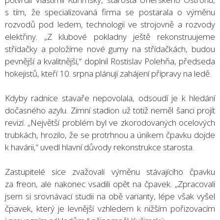
s tím, že specializovaná firma se postarala o výměnu
rozvodů pod ledem, technologii ve strojovně a rozvody
elektřiny. „Z klubové pokladny ještě rekonstruujeme
střídačky a položíme nové gumy na střídačkách, budou
pevnější a kvalitnější,“ doplnil Rostislav Polehňa, předseda
hokejistů, kteří 10. srpna plánují zahájení přípravy na ledě.
Kdyby radnice stavaře nepovolala, odsoudí je k hledání
dočasného azylu. Zimní stadion už totiž neměl šanci projít
revizí. „Největší problém byl ve zkorodovaných ocelových
trubkách, hrozilo, že se protrhnou a únikem čpavku dojde
k havárii,“ uvedl hlavní důvody rekonstrukce starosta.
Zastupitelé sice zvažovali výměnu stávajícího čpavku
za freon, ale nakonec vsadili opět na čpavek. „Zpracovali
jsem si srovnávací studii na obě varianty, lépe však vyšel
čpavek, který je levnější vzhledem k nižším pořizovacím