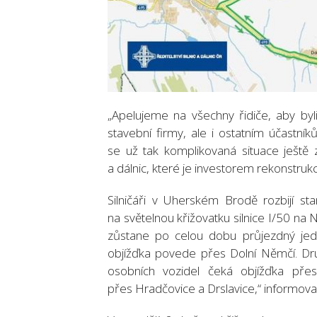
„Apelujeme na všechny řidiče, aby by
stavební firmy, ale i ostatním účastník
se už tak komplikovaná situace ještě zh
a dálnic, které je investorem rekonstruk
Silničáři v Uherském Brodě rozbijí s
na světelnou křižovatku silnice I/50 na
zůstane po celou dobu průjezdný jeden
objížďka povede přes Dolní Němčí. Dr
osobních vozidel čeká objížďka přes 
přes Hradčovice a Drslavice,“ informova