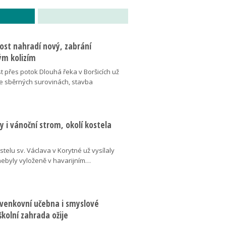
ost nahradí nový, zabrání
m kolizím
t přes potok Dlouhá řeka v Boršicích už
ve sběrných surovinách, stavba
 i vánoční strom, okolí kostela
telu sv. Václava v Korytné už vysílaly
 nebyly vyloženě v havarijním…
 venkovní učebna i smyslové
školní zahrada ožije