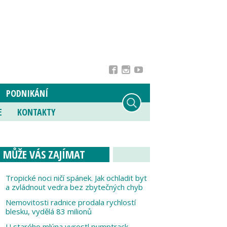
PODNIKÁNÍ
E
KONTAKTY
MŮŽE VÁS ZAJÍMAT
Tropické noci ničí spánek. Jak ochladit byt
a zvládnout vedra bez zbytečných chyb
Nemovitosti radnice prodala rychlostí
blesku, vydělá 83 milionů
U starého mlýna vyrostl pumptrack,