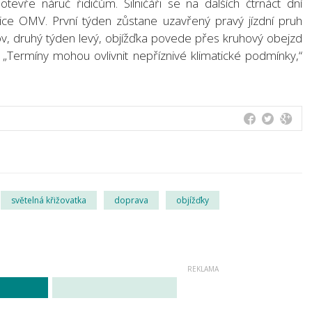
tevře náruč řidičům. Silničáři se na dalších čtrnáct dní
ice OMV. První týden zůstane uzavřený pravý jízdní pruh
v, druhý týden levý, objížďka povede přes kruhový obejzd
 „Termíny mohou ovlivnit nepříznivé klimatické podmínky,“
světelná křižovatka
doprava
objížďky