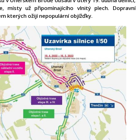
tku v Uherském Brodě obsadí v úterý 19. dubna dělníci,
, místy už připomínajícího vlnitý plech. Dopravní
m kterých ožijí nepopulární objížďky.