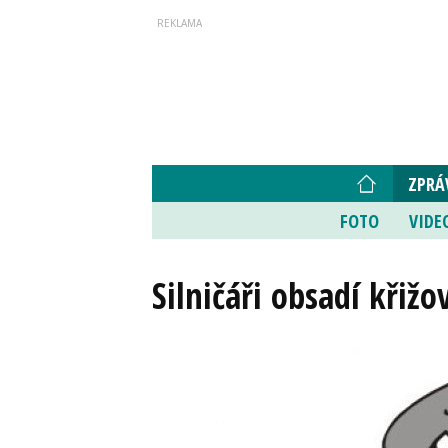
ZPRÁ
FOTO
VIDE
Silničáři obsadí křižo