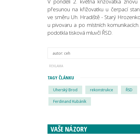
V pondělí 2. května křižovatka znovu o
přesunou na křižovatku u čerpací stan
ve směru Uh. Hradiště - Starý Hrozenko
u pivovaru a po místních komunikacích.
podotkla tisková mluvčí ŘSD.
autor:
ceh
TAGY ČLÁNKU
Uherský Brod
rekonstrukce
ŘSD
Ferdinand Kubáník
VAŠE NÁZORY