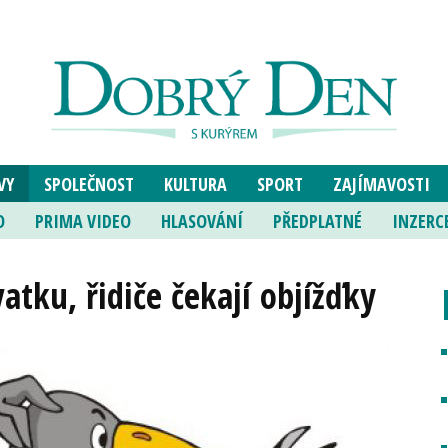
VY
SPOLEČNOST
KULTURA
SPORT
ZAJÍMAVOSTI
O
PRIMA VIDEO
HLASOVÁNÍ
PŘEDPLATNÉ
INZERC
vatku, řidiče čekají objížďky