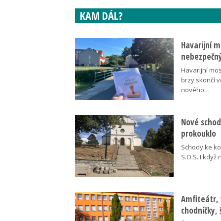
KAM DÁL?
Havarijní m
nebezpečný
Havarijní mos
brzy skončí 
nového…
Nové schody
prokouklo
Schody ke kos
S.O.S. I když
Amfiteátr,
chodníčky, 