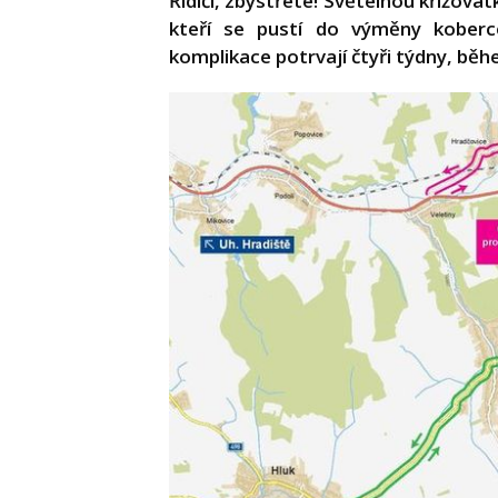
Řidiči, zbystřete! Světelnou křižova
kteří se pustí do výměny koberce
komplikace potrvají čtyři týdny, běhe