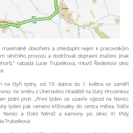
li maximálně obezřetní a ohleduplní nejen k pracovníkům
ům silničního provozu a dodržovali dopravní značení. Jinak
orší,“ nabádá Lucie Trubelíková, mluvčí Ředitelství silnic
ce.
tan na čtyři týdny, od 19. dubna do 1. května se zaměří
 Nivnici. Ve směru z Uherského Hradiště na Starý Hrozenkov
 jízdní pruh. „První týden se uzavře výjezd na Nivnici,
uhý týden pak rameno křižovatky do centra města, řidiče
Nivnici a Dolní Němčí a kamiony po silnici III. třídy
la Trubelíková.