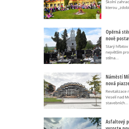
Školní zahra
kterou „zdobí
Opěrná stě
nově posta
Starý hřbito
největším pr
stěna…
Náměstí Mír
nová piazz
Revitalizace 
Veselí nad M
stavebních…
Asfaltový p
vyroste no