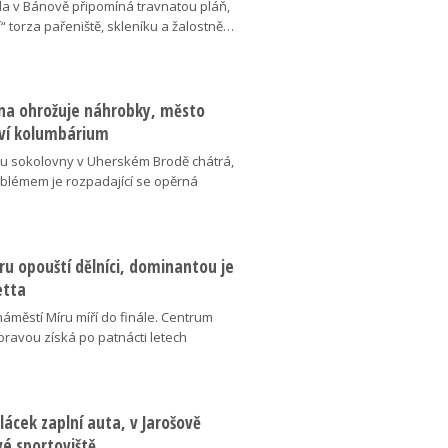
da v Bánově připomíná travnatou pláň,
“ torza pařeniště, skleníku a žalostně…
na ohrožuje náhrobky, město
ví kolumbárium
v u sokolovny v Uherském Brodě chátrá,
oblémem je rozpadající se opěrná
u opouští dělníci, dominantou je
etta
náměstí Míru míří do finále. Centrum
oravou získá po patnácti letech
lácek zaplní auta, v Jarošově
vé sportoviště