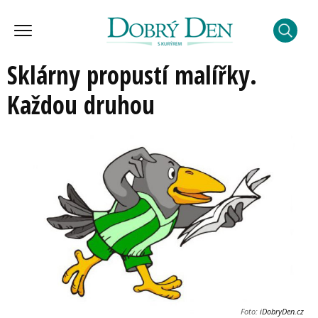
Sklárny propustí malířky.
Každou druhou
Foto:
iDobryDen.cz