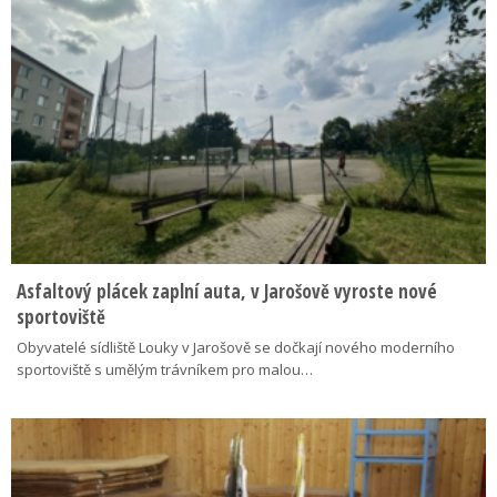
Asfaltový plácek zaplní auta, v Jarošově vyroste nové
sportoviště
Obyvatelé sídliště Louky v Jarošově se dočkají nového moderního
sportoviště s umělým trávníkem pro malou…