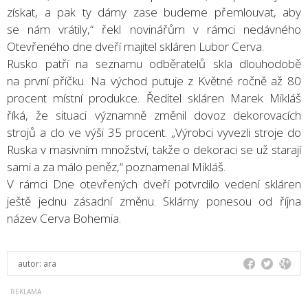
získat, a pak ty dámy zase budeme přemlouvat, aby
se nám vrátily,“ řekl novinářům v rámci nedávného
Otevřeného dne dveří majitel skláren Lubor Cerva.
Rusko patří na seznamu odběratelů skla dlouhodobě
na první příčku. Na východ putuje z Květné ročně až 80
procent místní produkce. Ředitel skláren Marek Mikláš
říká, že situaci významně změnil dovoz dekorovacích
strojů a clo ve výši 35 procent. „Výrobci vyvezli stroje do
Ruska v masivním množství, takže o dekoraci se už starají
sami a za málo peněz,“ poznamenal Mikláš.
V rámci Dne otevřených dveří potvrdilo vedení skláren
ještě jednu zásadní změnu. Sklárny ponesou od října
název Cerva Bohemia.
autor:
ara