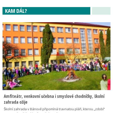
KAM DÁL?
Amfiteátr, venkovní učebna i smyslové chodníčky, školní
zahrada ožije
Školní zahrada v Bánově připomíná travnatou pláň, kterou „zdobí“