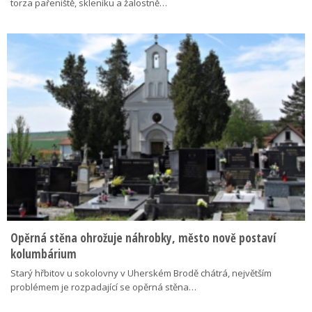
torza pařeniště, skleníku a žalostně…
Opěrná stěna ohrožuje náhrobky, město nově postaví
kolumbárium
Starý hřbitov u sokolovny v Uherském Brodě chátrá, největším
problémem je rozpadající se opěrná stěna…