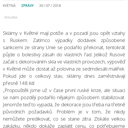
KVĚTNÁ
ZPRÁVY
30 / 07 / 2018
Sklárny v Květné mají potíže a v pozadí jsou opět vztahy
s Ruskem. Zatímco výpadky dodávek způsobené
sankcemi ze strany Unie se podařilo překonat, tentokrát
půjde o bolestivý zásah do vlastních řad. Jelikož Rusové
začali s dekorováním skla ve vlastních provozech, výpověď
v Květné může dostat až polovina ze sedmdesáti malířek.
Pokud jde o celkový stav, sklárny dnes zaměstnávají
přesně 148 lidí.
„Propouštěli jsme už v čase první ruské krize, ale situaci
se nám později podařilo nějakým způsobem stabilizovat.
Jenomže teď to vypadá, že dekorace jsou třeba na třetině
původních požadavků. Problém je v tom, že nikdy
nemůžete predikovat, co se stane zítra. Získáte velkou
zakázku, někdo dokáže zaplatit cenu, co potřebujeme