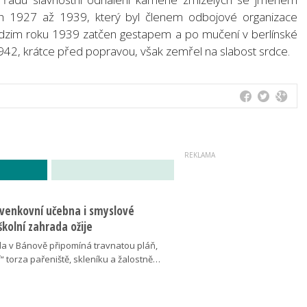
tech 1927 až 1939, který byl členem odbojové organizace
odzim roku 1939 zatčen gestapem a po mučení v berlínské
 1942, krátce před popravou, však zemřel na slabost srdce.
 venkovní učebna i smyslové
školní zahrada ožije
da v Bánově připomíná travnatou pláň,
“ torza pařeniště, skleníku a žalostně…