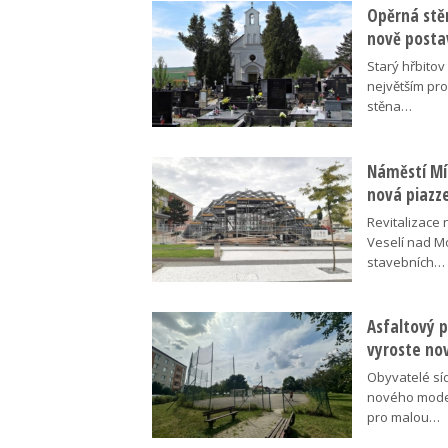
Opěrná stě
nově posta
Starý hřbito
největším pr
stěna…
Náměstí Mír
nová piazz
Revitalizace 
Veselí nad M
stavebních…
Asfaltový p
vyroste no
Obyvatelé síd
nového moder
pro malou…