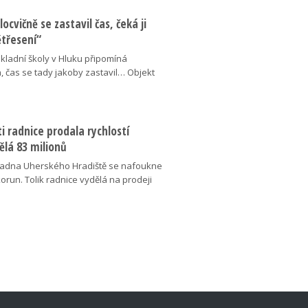
locvičně se zastavil čas, čeká ji
ětřesení“
kladní školy v Hluku připomíná
, čas se tady jakoby zastavil… Objekt
 radnice prodala rychlostí
ělá 83 milionů
adna Uherského Hradiště se nafoukne
korun. Tolik radnice vydělá na prodeji