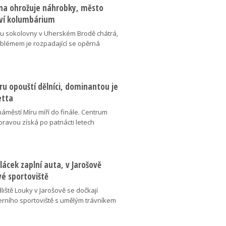
na ohrožuje náhrobky, město
ví kolumbárium
v u sokolovny v Uherském Brodě chátrá,
oblémem je rozpadající se opěrná
u opouští dělníci, dominantou je
etta
náměstí Míru míří do finále. Centrum
oravou získá po patnácti letech
lácek zaplní auta, v Jarošově
vé sportoviště
liště Louky v Jarošově se dočkají
ního sportoviště s umělým trávníkem