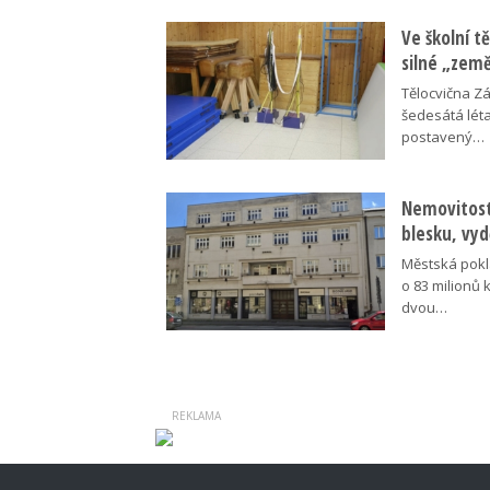
Ve školní tě
silné „zem
Tělocvična Zá
šedesátá léta
postavený…
Nemovitosti
blesku, vyd
Městská pokl
o 83 milionů 
dvou…