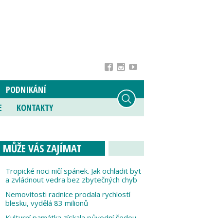
PODNIKÁNÍ
E
KONTAKTY
MŮŽE VÁS ZAJÍMAT
Tropické noci ničí spánek. Jak ochladit byt
a zvládnout vedra bez zbytečných chyb
Nemovitosti radnice prodala rychlostí
blesku, vydělá 83 milionů
Kulturní památka získala původní šedou