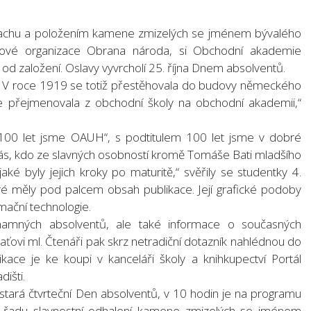
nachu a položením kamene zmizelých se jménem bývalého
ojové organizace Obrana národa, si Obchodní akademie
d založení. Oslavy vyvrcholí 25. října Dnem absolventů.
át. V roce 1919 se totiž přestěhovala do budovy německého
se přejmenovala z obchodní školy na obchodní akademii,“
„100 let jsme OAUH“, s podtitulem 100 let jsme v dobré
o nás, kdo ze slavných osobností kromě Tomáše Bati mladšího
jaké byly jejich kroky po maturitě,“ svěřily se studentky 4.
é měly pod palcem obsah publikace. Její grafické podoby
ormační technologie.
znamných absolventů, ale také informace o současných
aťovi ml. Čtenáři pak skrz netradiční dotazník nahlédnou do
kace je ke koupi v kanceláři školy a knihkupectví Portál
išti.
tará čtvrteční Den absolventů, v 10 hodin je na programu
a řadu slavnostní odhalení kamene zmizelých se jménem