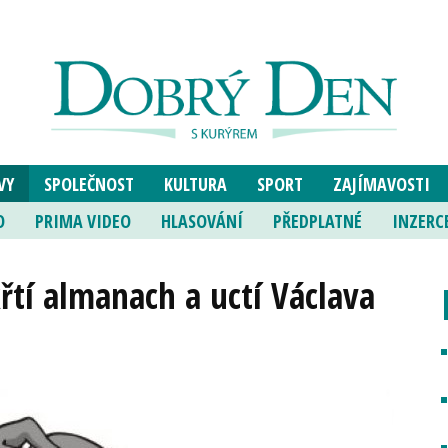
VY
SPOLEČNOST
KULTURA
SPORT
ZAJÍMAVOSTI
O
PRIMA VIDEO
HLASOVÁNÍ
PŘEDPLATNÉ
INZERC
řtí almanach a uctí Václava