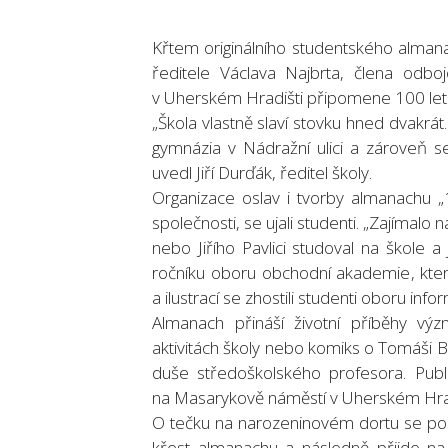
Křtem originálního studentského alma
ředitele Václava Najbrta, člena odb
v Uherském Hradišti připomene 100 let o
„Škola vlastně slaví stovku hned dvakr
gymnázia v Nádražní ulici a zároveň 
uvedl Jiří Durďák, ředitel školy.
Organizace oslav i tvorby almanachu 
společnosti, se ujali studenti. „Zajímal
nebo Jiřího Pavlici studoval na škole a 
ročníku oboru obchodní akademie, kter
a ilustrací se zhostili studenti oboru inf
Almanach přináší životní příběhy vý
aktivitách školy nebo komiks o Tomáši B
duše středoškolského profesora. Publi
na Masarykově náměstí v Uherském Hrad
O tečku na narozeninovém dortu se pos
křest almanachu a následně přijde n