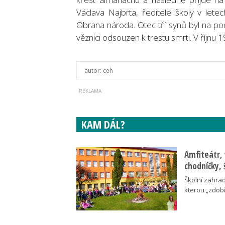
Václava Najbrta, ředitele školy v le
Obrana národa. Otec tří synů byl na p
věznici odsouzen k trestu smrti. V říjnu
autor:
ceh
KAM DÁL?
Amfiteátr,
chodníčky, 
Školní zahra
kterou „zdobí