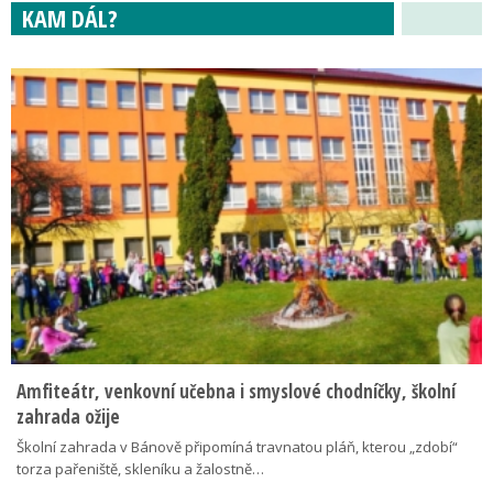
KAM DÁL?
Amfiteátr, venkovní učebna i smyslové chodníčky, školní
zahrada ožije
Školní zahrada v Bánově připomíná travnatou pláň, kterou „zdobí“
torza pařeniště, skleníku a žalostně…