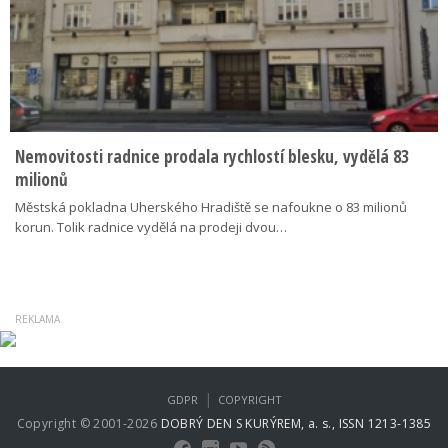
Nemovitosti radnice prodala rychlostí blesku, vydělá 83
milionů
Městská pokladna Uherského Hradiště se nafoukne o 83 milionů
korun. Tolik radnice vydělá na prodeji dvou…
|
GDPR
COPYRIGHT
Copyright © 2001-2026
DOBRÝ DEN S KURÝREM, a. s., ISSN 1213-1385