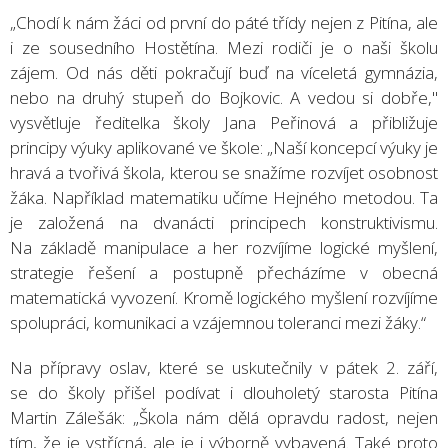
„Chodí k nám žáci od první do páté třídy nejen z Pitína, ale
i ze sousedního Hostětína. Mezi rodiči je o naši školu
zájem. Od nás děti pokračují buď na víceletá gymnázia,
nebo na druhý stupeň do Bojkovic. A vedou si dobře,"
vysvětluje ředitelka školy Jana Peřinová a přibližuje
principy výuky aplikované ve škole: „Naší koncepcí výuky je
hravá a tvořivá škola, kterou se snažíme rozvíjet osobnost
žáka. Například matematiku učíme Hejného metodou. Ta
je založená na dvanácti principech konstruktivismu.
Na základě manipulace a her rozvíjíme logické myšlení,
strategie řešení a postupně přecházíme v obecná
matematická vyvození. Kromě logického myšlení rozvíjíme
spolupráci, komunikaci a vzájemnou toleranci mezi žáky.“
Na přípravy oslav, které se uskutečnily v pátek 2. září,
se do školy přišel podívat i dlouholetý starosta Pitína
Martin Zálešák: „Škola nám dělá opravdu radost, nejen
tím, že je vstřícná, ale je i výborně vybavená. Také proto