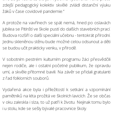
zdejší pedagogický kolektiv skvělé zvládl distanční výuku
žáků v čase covidové pandemie.“
A protože na vavřínech se spát nemá, hned po oslavách
jubilea se Pitínští ve škole pustí do dalších stavebních prací.
Budova rozšíří o další speciální učebnu - tentokrát přírodní.
Jednu skleněnou stěnu bude možné celou odsunout a děti
se budou učit prakticky venku, v přírodě.
V sobotním pestrém kulturním programu žáci přesvědčili
nejen rodiče, ale i ostatní početné publikum, že opravdu
umí, a skvěle přítomné bavili. Na závěr se přidali gratulanti
z řad folklorních souborů.
Vydařená akce byla i příležitostí k setkání a vzpomínání
pamětníků na léta prožitá ve školních lavicích. Že se občas
v oku zaleskla i slza, to už patří k životu. Nejinak tomu bylo
i u stolu, kde se sešly bývalé pracovnice školy.