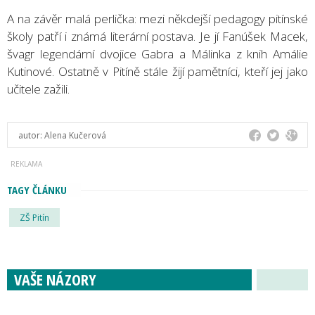
A na závěr malá perlička: mezi někdejší pedagogy pitínské
školy patří i známá literární postava. Je jí Fanúšek Macek,
švagr legendární dvojice Gabra a Málinka z knih Amálie
Kutinové. Ostatně v Pitíně stále žijí pamětníci, kteří jej jako
učitele zažili.
autor:
Alena Kučerová
TAGY ČLÁNKU
ZŠ Pitín
VAŠE NÁZORY