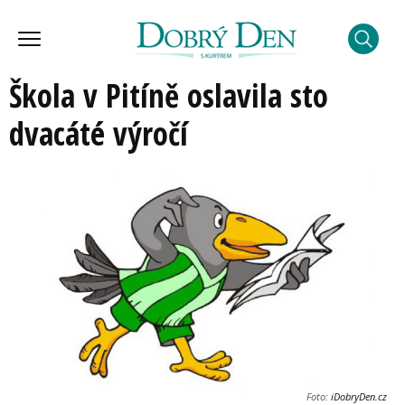
Škola v Pitíně oslavila sto
dvacáté výročí
Foto:
iDobryDen.cz