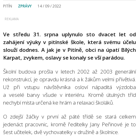
PITÍN
ZPRÁVY
14 / 09 / 2022
Ve středu 31. srpna uplynulo sto dvacet let od
zahájení výuky v pitínské škole, která svému účelu
slouží dodnes. A jak je v Pitíně, obci na úpatí Bílých
Karpat, zvykem, oslavy se konaly se vší parádou.
Školní budova prošla v letech 2002 až 2003 generální
rekonstrukcí, je opravdu krásná a k žákům velmi přívětivá.
Už při vstupu návštěvníka osloví nápaditá výzdoba
a veselé barvy všude v interiéru. Kromě útulných tříd
nechybí místa určená ke hrám a relaxaci školáků.
O zdejší žáčky v první až páté třídě se stará celkem
jedenáct pracovnic, kromě ředitelky Jany Peřinové je to
šest učitelek, dvě vychovatelky v družině a školnice.