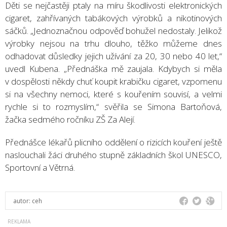
Děti se nejčastěji ptaly na míru škodlivosti elektronických
cigaret, zahřívaných tabákových výrobků a nikotinových
sáčků. „Jednoznačnou odpověď bohužel nedostaly. Jelikož
výrobky nejsou na trhu dlouho, těžko můžeme dnes
odhadovat důsledky jejich užívání za 20, 30 nebo 40 let,“
uvedl Kubena. „Přednáška mě zaujala. Kdybych si měla
v dospělosti někdy chuť koupit krabičku cigaret, vzpomenu
si na všechny nemoci, které s kouřením souvisí, a velmi
rychle si to rozmyslím,“ svěřila se Simona Bartoňová,
žačka sedmého ročníku ZŠ Za Alejí.
Přednášce lékařů plicního oddělení o rizicích kouření ještě
naslouchali žáci druhého stupně základních škol UNESCO,
Sportovní a Větrná.
autor:
ceh