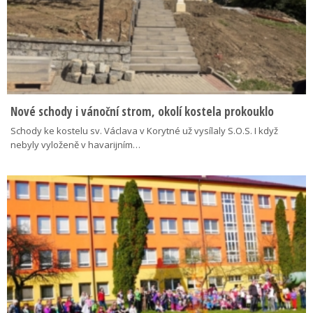
Nové schody i vánoční strom, okolí kostela prokouklo
Schody ke kostelu sv. Václava v Korytné už vysílaly S.O.S. I když
nebyly vyloženě v havarijním…