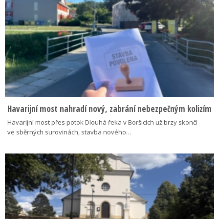
Havarijní most nahradí nový, zabrání nebezpečným kolizím
Havarijní most přes potok Dlouhá řeka v Boršicích už brzy skončí
ve sběrných surovinách, stavba nového…