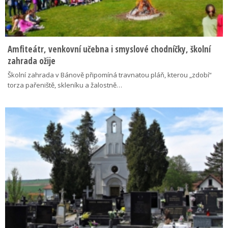
Amfiteátr, venkovní učebna i smyslové chodníčky, školní
zahrada ožije
Školní zahrada v Bánově připomíná travnatou pláň, kterou „zdobí“
torza pařeniště, skleníku a žalostně…