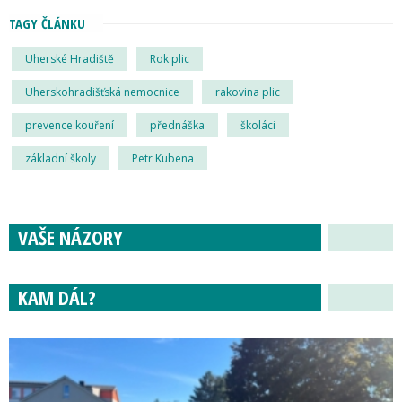
TAGY ČLÁNKU
Uherské Hradiště
Rok plic
Uherskohradišťská nemocnice
rakovina plic
prevence kouření
přednáška
školáci
základní školy
Petr Kubena
VAŠE NÁZORY
KAM DÁL?