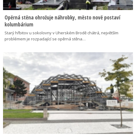
Opěrná stěna ohrožuje náhrobky, město nově postaví
kolumbárium
Starý hřbitov u sokolovny v Uherském Brodě chátrá, největším
problémem je rozpadající se opěrná stěna…