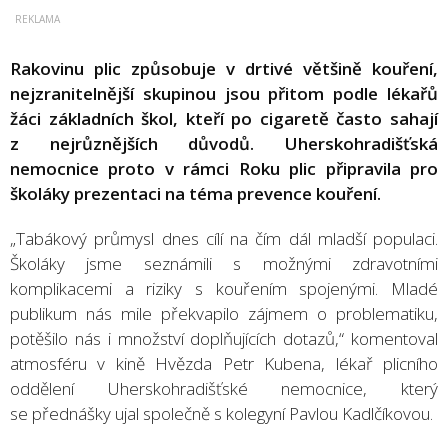
Rakovinu plic způsobuje v drtivé většině kouření,
nejzranitelnější skupinou jsou přitom podle lékařů
žáci základních škol, kteří po cigaretě často sahají
z nejrůznějších důvodů. Uherskohradišťská
nemocnice proto v rámci Roku plic připravila pro
školáky prezentaci na téma prevence kouření.
„Tabákový průmysl dnes cílí na čím dál mladší populaci.
Školáky jsme seznámili s možnými zdravotními
komplikacemi a riziky s kouřením spojenými. Mladé
publikum nás mile překvapilo zájmem o problematiku,
potěšilo nás i množství doplňujících dotazů,“ komentoval
atmosféru v kině Hvězda Petr Kubena, lékař plicního
oddělení Uherskohradišťské nemocnice, který
se přednášky ujal společně s kolegyní Pavlou Kadlčíkovou.