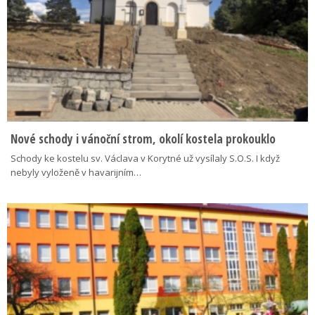
Nové schody i vánoční strom, okolí kostela prokouklo
Schody ke kostelu sv. Václava v Korytné už vysílaly S.O.S. I když
nebyly vyloženě v havarijním…