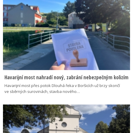
Havarijní most nahradí nový, zabrání nebezpečným kolizím
Havarijní most přes potok Dlouhá řeka v Boršicích už brzy skončí
ve sběrných surovinách, stavba nového…