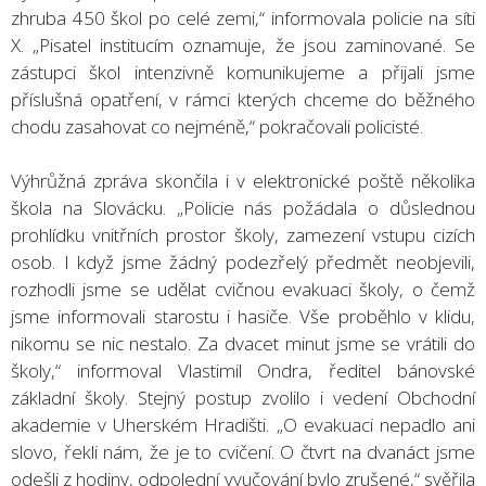
zhruba 450 škol po celé zemi,“ informovala policie na síti
X. „Pisatel institucím oznamuje, že jsou zaminované. Se
zástupci škol intenzivně komunikujeme a přijali jsme
příslušná opatření, v rámci kterých chceme do běžného
chodu zasahovat co nejméně,“ pokračovali policisté.
Výhrůžná zpráva skončila i v elektronické poště několika
škola na Slovácku. „Policie nás požádala o důslednou
prohlídku vnitřních prostor školy, zamezení vstupu cizích
osob. I když jsme žádný podezřelý předmět neobjevili,
rozhodli jsme se udělat cvičnou evakuaci školy, o čemž
jsme informovali starostu i hasiče. Vše proběhlo v klidu,
nikomu se nic nestalo. Za dvacet minut jsme se vrátili do
školy,“ informoval Vlastimil Ondra, ředitel bánovské
základní školy. Stejný postup zvolilo i vedení Obchodní
akademie v Uherském Hradišti. „O evakuaci nepadlo ani
slovo, řekli nám, že je to cvičení. O čtvrt na dvanáct jsme
odešli z hodiny, odpolední vyučování bylo zrušené,“ svěřila