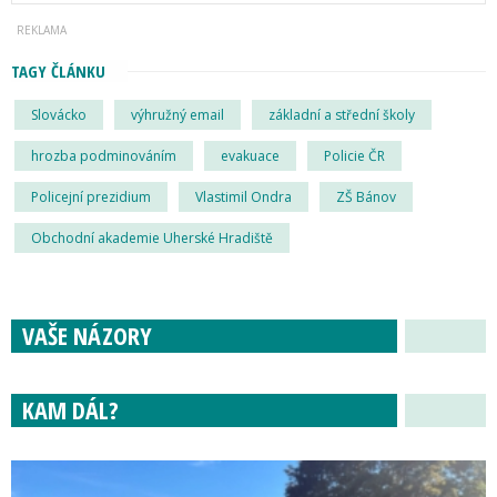
TAGY ČLÁNKU
Slovácko
výhružný email
základní a střední školy
hrozba podminováním
evakuace
Policie ČR
Policejní prezidium
Vlastimil Ondra
ZŠ Bánov
Obchodní akademie Uherské Hradiště
VAŠE NÁZORY
KAM DÁL?