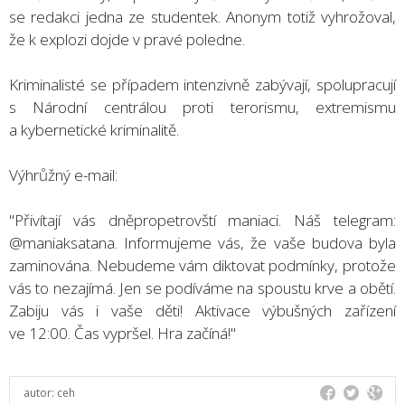
se redakci jedna ze studentek. Anonym totiž vyhrožoval,
že k explozi dojde v pravé poledne.
Kriminalisté se případem intenzivně zabývají, spolupracují
s Národní centrálou proti terorismu, extremismu
a kybernetické kriminalitě.
Výhrůžný e-mail:
"Přivítají vás dněpropetrovští maniaci. Náš telegram:
@maniaksatana. Informujeme vás, že vaše budova byla
zaminována. Nebudeme vám diktovat podmínky, protože
vás to nezajímá. Jen se podíváme na spoustu krve a obětí.
Zabiju vás i vaše děti! Aktivace výbušných zařízení
ve 12:00. Čas vypršel. Hra začíná!"
autor:
ceh