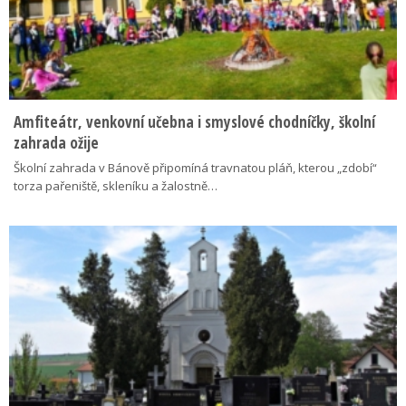
Amfiteátr, venkovní učebna i smyslové chodníčky, školní
zahrada ožije
Školní zahrada v Bánově připomíná travnatou pláň, kterou „zdobí“
torza pařeniště, skleníku a žalostně…