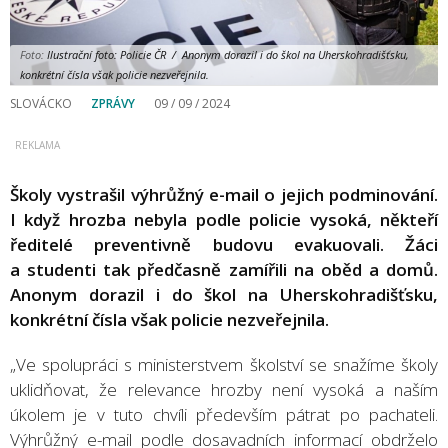
Foto:
Ilustrační foto: Policie ČR / Anonym dorazil i do škol na Uherskohradišťsku,
konkrétní čísla však policie nezveřejnila.
SLOVÁCKO
ZPRÁVY
09 / 09 / 2024
Školy vystrašil výhrůžný e-mail o jejich podminování.
I když hrozba nebyla podle policie vysoká, někteří
ředitelé preventivně budovu evakuovali. Žáci
a studenti tak předčasně zamířili na oběd a domů.
Anonym dorazil i do škol na Uherskohradišťsku,
konkrétní čísla však policie nezveřejnila.
„Ve spolupráci s ministerstvem školství se snažíme školy
uklidňovat, že relevance hrozby není vysoká a naším
úkolem je v tuto chvíli především pátrat po pachateli.
Výhrůžný e-mail podle dosavadních informací obdrželo