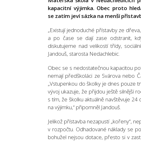
Mateřská škola v Nedachlebicích p
kapacitní výjimka. Obec proto hledá
se zatím jeví sázka na menší přístavb
„Existují jednoduché přístavby ze dřeva
a po čase se dají zase odstranit, kd
diskutujeme nad velikostí třídy, sociá
Jandouš, starosta Nedachlebic.
Obec se s nedostatečnou kapacitou potý
nemají předškoláci ze Svárova nebo Čá
„Vstupenkou do školky je dnes pouze trv
vývoj ukazuje, že přijdou ještě silnější r
s tím, že školku aktuálně navštěvuje 24
na výjimku,“ připomněl Jandouš.
Jelikož přístavba nezapustí „kořeny“, ne
v rozpočtu. Odhadované náklady se poh
bohužel nejsou dotace, přesto si v zastu