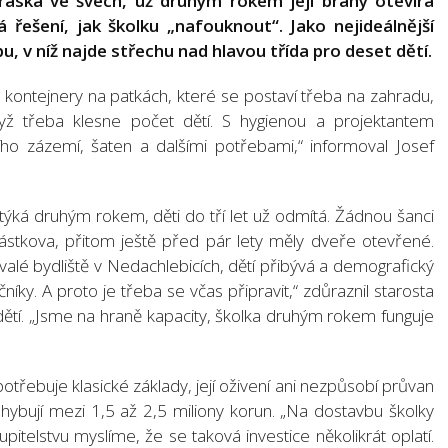
raská ve švech, už druhým rokem její brány otevírá
 řešení, jak školku „nafouknout“. Jako nejideálnější
u, v níž najde střechu nad hlavou třída pro deset dětí.
, kontejnery na patkách, které se postaví třeba na zahradu,
yž třeba klesne počet dětí. S hygienou a projektantem
lního zázemí, šaten a dalšími potřebami,“ informoval Josef
ká druhým rokem, děti do tří let už odmítá. Žádnou šanci
stkova, přitom ještě před pár lety měly dveře otevřené.
alé bydliště v Nedachlebicích, dětí přibývá a demografický
očníky. A proto je třeba se včas připravit,“ zdůraznil starosta
 dětí. „Jsme na hraně kapacity, školka druhým rokem funguje
potřebuje klasické základy, její oživení ani nezpůsobí průvan
ybují mezi 1,5 až 2,5 miliony korun. „Na dostavbu školky
pitelstvu myslíme, že se taková investice několikrát oplatí.