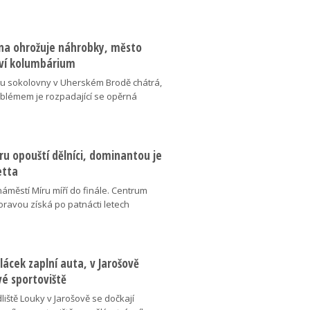
na ohrožuje náhrobky, město
ví kolumbárium
v u sokolovny v Uherském Brodě chátrá,
oblémem je rozpadající se opěrná
u opouští dělníci, dominantou je
etta
náměstí Míru míří do finále. Centrum
oravou získá po patnácti letech
lácek zaplní auta, v Jarošově
vé sportoviště
liště Louky v Jarošově se dočkají