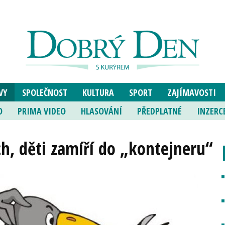
VY
SPOLEČNOST
KULTURA
SPORT
ZAJÍMAVOSTI
O
PRIMA VIDEO
HLASOVÁNÍ
PŘEDPLATNÉ
INZERC
ch, děti zamíří do „kontejneru“