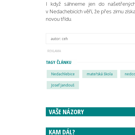
I když sáhneme jen do našetřených 
v Nedachebicích věří, že přes zimu získaj
novou třídu.
autor:
ceh
TAGY ČLÁNKU
Nedachlebice
mateřská škola
nedos
Josef Jandouš
VAŠE NÁZORY
KAM DÁL?