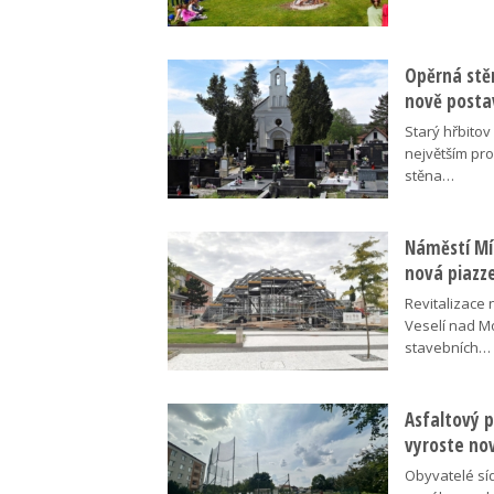
Opěrná stě
nově posta
Starý hřbito
největším pr
stěna…
Náměstí Mír
nová piazz
Revitalizace 
Veselí nad M
stavebních…
Asfaltový p
vyroste no
Obyvatelé síd