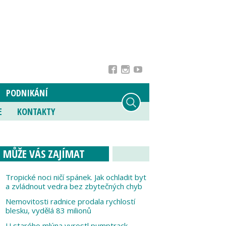
PODNIKÁNÍ
E
KONTAKTY
MŮŽE VÁS ZAJÍMAT
Tropické noci ničí spánek. Jak ochladit byt
a zvládnout vedra bez zbytečných chyb
Nemovitosti radnice prodala rychlostí
blesku, vydělá 83 milionů
U starého mlýna vyrostl pumptrack,