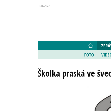
ZPRÁ
FOTO
VIDE
Školka praská ve šve