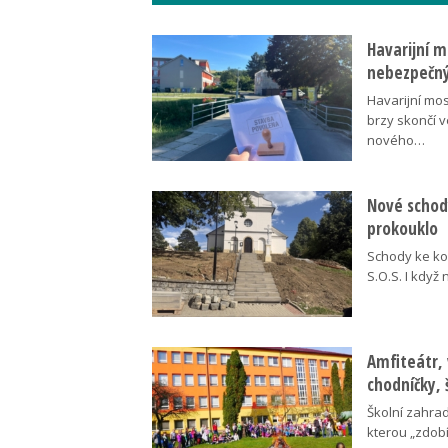
Havarijní m
nebezpečný
Havarijní mos
brzy skončí 
nového…
Nové schody
prokouklo
Schody ke kos
S.O.S. I když
Amfiteátr,
chodníčky, 
Školní zahra
kterou „zdobí