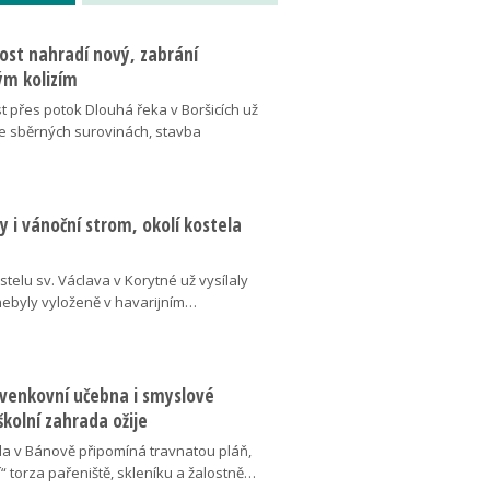
ost nahradí nový, zabrání
m kolizím
t přes potok Dlouhá řeka v Boršicích už
ve sběrných surovinách, stavba
 i vánoční strom, okolí kostela
telu sv. Václava v Korytné už vysílaly
 nebyly vyloženě v havarijním…
 venkovní učebna i smyslové
školní zahrada ožije
da v Bánově připomíná travnatou pláň,
“ torza pařeniště, skleníku a žalostně…