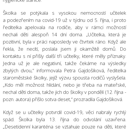
Školka se potýkala s vysokou nemocností učitelek
a podezřením na covid-19 už v týdnu od 5. října, i proto
ředitelka apelovala na rodiče, aby v rámci možností
nechali děti alespoň 14 dní doma. „Učitelka, která je
pozitivní, byla v práci naposledy ve čtvrtek ráno. Když ale
řekla, že necítí, poslala jsem ji okamžitě domů. Do
kontaktu s ní přišly další tři učitelky, které měly příznaky.
Jedna už je ale negativní, takže čekáme na výsledky
zbylých dvou,“ informovala Petra Gajdošíková, ředitelka
staroměstské školky, jejíž výzvu spousta rodičů vyslyšela.
„Kdo měl možnost hlídání, nebo je třeba na mateřské,
nechal děti doma, takže jich do školky v pondělí (12. října -
pozn. autora) přišlo sotva deset,“ prozradila Gajdošíková.
Když se u učitelky potvrdil covid-19, věci nabraly rychlý
spád. Školka byla 13. října do odvolání uzavřena.
„Desetidenní karanténa se vztahuje pouze na děti, které