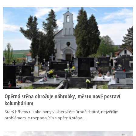
Opěrná stěna ohrožuje náhrobky, město nově postaví
kolumbárium
Starý hřbitov u sokolovny v Uherském Brodě chátrá, největším
problémem je rozpadající se opěrná stěna…