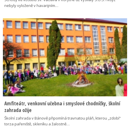
nebyly vyloženě v havarijním…
Amfiteátr, venkovní učebna i smyslové chodníčky, školní
zahrada ožije
Školní zahrada v Bánově připomíná travnatou pláň, kterou „zdobí“
torza pařeniště, skleníku a žalostně…