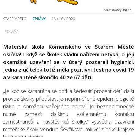
Foto:
iDobryDen.cz
STARÉ MĚSTO
ZPRÁVY
19 / 10 / 2020
Mateřská škola Komenského ve Starém Městě
osiřela! I když se školek vládní nařízení netýká, o její
okamžité uzavření se v úterý postarali hygienici.
Jedna z učitelek totiž měla pozitivní test na covid-19
a v karanténě skončilo 40 ze 67 dětí.
„Jelikož se karanténa se dotkla šedesáti procent dětí, další
provoz školky představuje nepřiměřené epidemiologické
riziko a ohrožení veřejného zdraví. Je bezpodmínečně
nutné zamezit dalšímu vzájemnému kontaktu
zaměstnanců a návštěvníků školky,“ vysvětlila uzavření
mateřské školy Vendula Ševčíková, mluvčí zlínské krajské
hygienické stanice.