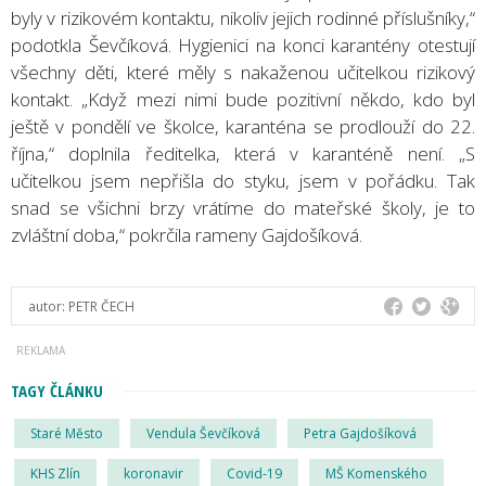
byly v rizikovém kontaktu, nikoliv jejich rodinné příslušníky,“
podotkla Ševčíková. Hygienici na konci karantény otestují
všechny děti, které měly s nakaženou učitelkou rizikový
kontakt. „Když mezi nimi bude pozitivní někdo, kdo byl
ještě v pondělí ve školce, karanténa se prodlouží do 22.
října,“ doplnila ředitelka, která v karanténě není. „S
učitelkou jsem nepřišla do styku, jsem v pořádku. Tak
snad se všichni brzy vrátíme do mateřské školy, je to
zvláštní doba,“ pokrčila rameny Gajdošíková.
autor:
PETR ČECH
TAGY ČLÁNKU
Staré Město
Vendula Ševčíková
Petra Gajdošíková
KHS Zlín
koronavir
Covid-19
MŠ Komenského