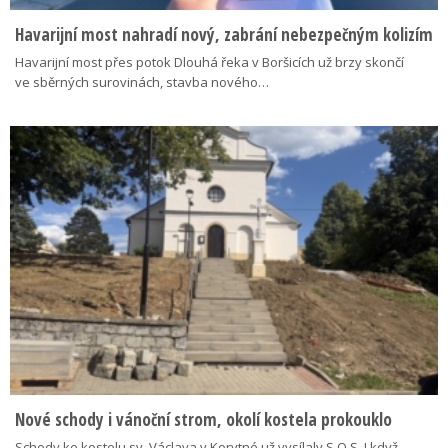
Havarijní most nahradí nový, zabrání nebezpečným kolizím
Havarijní most přes potok Dlouhá řeka v Boršicích už brzy skončí
ve sběrných surovinách, stavba nového…
Nové schody i vánoční strom, okolí kostela prokouklo
Schody ke kostelu sv. Václava v Korytné už vysílaly S.O.S. I když