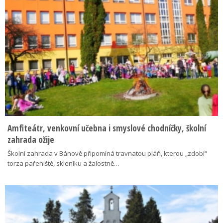
Amfiteátr, venkovní učebna i smyslové chodníčky, školní
zahrada ožije
Školní zahrada v Bánově připomíná travnatou pláň, kterou „zdobí“
torza pařeniště, skleníku a žalostně…