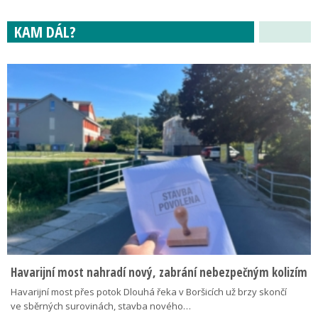
KAM DÁL?
Havarijní most nahradí nový, zabrání nebezpečným kolizím
Havarijní most přes potok Dlouhá řeka v Boršicích už brzy skončí
ve sběrných surovinách, stavba nového…