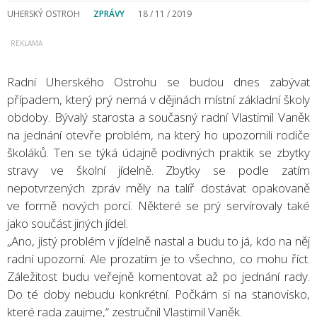
UHERSKÝ OSTROH
ZPRÁVY
18 / 11 / 2019
Radní Uherského Ostrohu se budou dnes zabývat
případem, který prý nemá v dějinách místní základní školy
obdoby. Bývalý starosta a současný radní Vlastimil Vaněk
na jednání otevře problém, na který ho upozornili rodiče
školáků. Ten se týká údajně podivných praktik se zbytky
stravy ve školní jídelně. Zbytky se podle zatím
nepotvrzených zpráv měly na talíř dostávat opakovaně
ve formě nových porcí. Některé se prý servírovaly také
jako součást jiných jídel.
„Ano, jistý problém v jídelně nastal a budu to já, kdo na něj
radní upozorní. Ale prozatím je to všechno, co mohu říct.
Záležitost budu veřejně komentovat až po jednání rady.
Do té doby nebudu konkrétní. Počkám si na stanovisko,
které rada zaujme,“ zestručnil Vlastimil Vaněk.