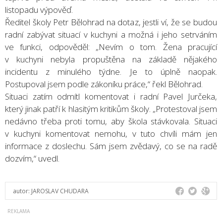
listopadu výpověď.
Ředitel školy Petr Bělohrad na dotaz, jestli ví, že se budou
radní zabývat situací v kuchyni a možná i jeho setrváním
ve funkci, odpověděl: „Nevím o tom. Žena pracující
v kuchyni nebyla propuštěna na základě nějakého
incidentu z minulého týdne. Je to úplně naopak.
Postupoval jsem podle zákoníku práce,“ řekl Bělohrad.
Situaci zatím odmítl komentovat i radní Pavel Jurčeka,
který jinak patří k hlasitým kritikům školy. „Protestoval jsem
nedávno třeba proti tomu, aby škola stávkovala. Situaci
v kuchyni komentovat nemohu, v tuto chvíli mám jen
informace z doslechu. Sám jsem zvědavý, co se na radě
dozvím,“ uvedl.
autor:
JAROSLAV CHUDARA