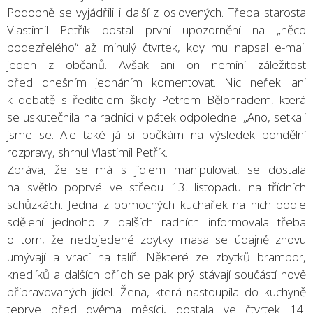
Podobně se vyjádřili i další z oslovených. Třeba starosta
Vlastimil Petřík dostal první upozornění na „něco
podezřelého“ až minulý čtvrtek, kdy mu napsal e-mail
jeden z občanů. Avšak ani on nemíní záležitost
před dnešním jednáním komentovat. Nic neřekl ani
k debatě s ředitelem školy Petrem Bělohradem, která
se uskutečnila na radnici v pátek odpoledne. „Ano, setkali
jsme se. Ale také já si počkám na výsledek pondělní
rozpravy, shrnul Vlastimil Petřík.
Zpráva, že se má s jídlem manipulovat, se dostala
na světlo poprvé ve středu 13. listopadu na třídních
schůzkách. Jedna z pomocných kuchařek na nich podle
sdělení jednoho z dalších radních informovala třeba
o tom, že nedojedené zbytky masa se údajně znovu
umývají a vrací na talíř. Některé ze zbytků brambor,
knedlíků a dalších příloh se pak prý stávají součástí nově
připravovaných jídel. Žena, která nastoupila do kuchyně
teprve před dvěma měsíci, dostala ve čtvrtek 14.