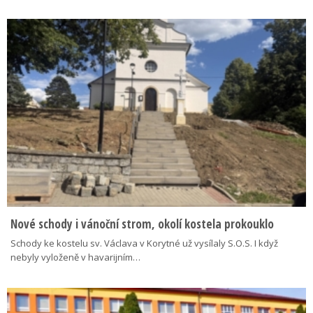
Nové schody i vánoční strom, okolí kostela prokouklo
Schody ke kostelu sv. Václava v Korytné už vysílaly S.O.S. I když
nebyly vyloženě v havarijním…