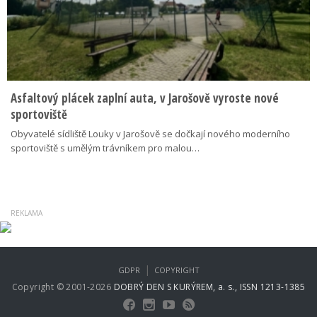
Asfaltový plácek zaplní auta, v Jarošově vyroste nové
sportoviště
Obyvatelé sídliště Louky v Jarošově se dočkají nového moderního
sportoviště s umělým trávníkem pro malou…
|
GDPR
COPYRIGHT
Copyright © 2001-2026
DOBRÝ DEN S KURÝREM, a. s., ISSN 1213-1385