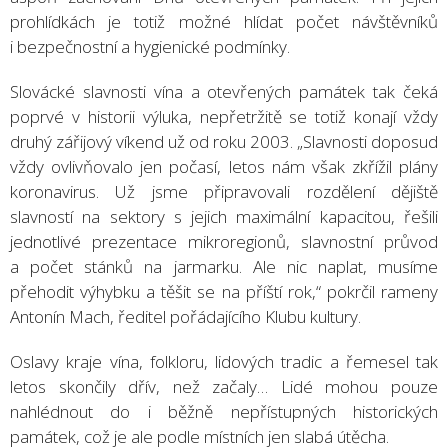
prohlídkách je totiž možné hlídat počet návštěvníků
i bezpečnostní a hygienické podmínky.
Slovácké slavnosti vína a otevřených památek tak čeká
poprvé v historii výluka, nepřetržitě se totiž konají vždy
druhý zářijový víkend už od roku 2003. „Slavnosti doposud
vždy ovlivňovalo jen počasí, letos nám však zkřížil plány
koronavirus. Už jsme připravovali rozdělení dějiště
slavností na sektory s jejich maximální kapacitou, řešili
jednotlivé prezentace mikroregionů, slavnostní průvod
a počet stánků na jarmarku. Ale nic naplat, musíme
přehodit výhybku a těšit se na příští rok,“ pokrčil rameny
Antonín Mach, ředitel pořádajícího Klubu kultury.
Oslavy kraje vína, folkloru, lidových tradic a řemesel tak
letos skončily dřív, než začaly… Lidé mohou pouze
nahlédnout do i běžně nepřístupných historických
památek, což je ale podle místních jen slabá útěcha.