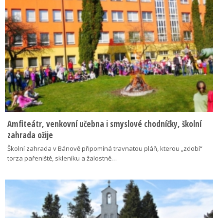
Amfiteátr, venkovní učebna i smyslové chodníčky, školní
zahrada ožije
Školní zahrada v Bánově připomíná travnatou pláň, kterou „zdobí“
torza pařeniště, skleníku a žalostně…