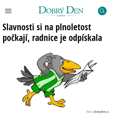
Slavnosti si na plnoletost
počkají, radnice je odpískala
Foto:
iDobryDen.cz