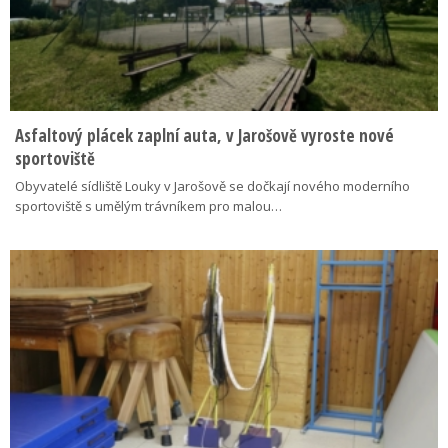
Asfaltový plácek zaplní auta, v Jarošově vyroste nové
sportoviště
Obyvatelé sídliště Louky v Jarošově se dočkají nového moderního
sportoviště s umělým trávníkem pro malou…