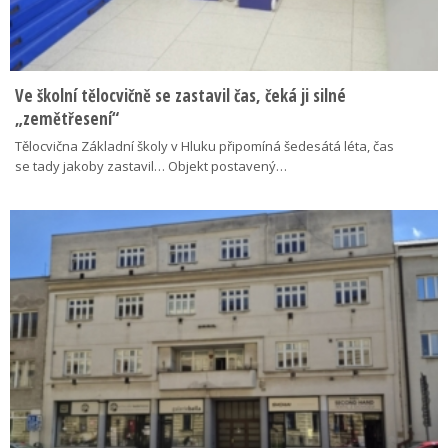
Ve školní tělocvičně se zastavil čas, čeká ji silné
„zemětřesení“
Tělocvična Základní školy v Hluku připomíná šedesátá léta, čas
se tady jakoby zastavil… Objekt postavený…