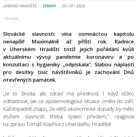
UHERSKÉ HRADIŠTĚ
ZPRÁVY
29 / 07 / 2020
Slovácké slavnosti vína osmnáctou kapitolu
nenapíší! Maximálně až příští rok. Radnice
v Uherském Hradišti totiž jejich pořádání kvůli
aktuálnímu vývoji pandemie koronaviru a po
konzultaci s hygieniky „odpískala“. Slabou náplastí
pro desítky tisíc návštěvníků je zachování Dnů
otevřených památek.
„Je to škoda, ale zdraví má přednost. I když těžko
odhadovat, jak se epidemiologická situace změní do září.
Každopádně chápu, že větší ekonomické dopady by mělo
zrušení slavností třeba týden předem,“ reagoval
na zprávu Tomáš Kopřiva z Uherského Hradiště.