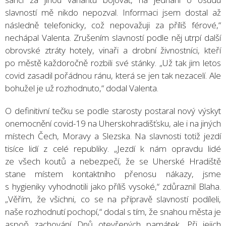
slavností mě nikdo nepozval. Informaci jsem dostal až
následně telefonicky, což nepovažuji za příliš férové,“
nechápal Valenta. Zrušením slavností podle něj utrpí další
obrovské ztráty hotely, vinaři a drobní živnostníci, kteří
po městě každoročně rozbili své stánky. „Už tak jim letos
covid zasadil pořádnou ránu, která se jen tak nezacelí. Ale
bohužel je už rozhodnuto,“ dodal Valenta.
O definitivní tečku se podle starosty postaral nový výskyt
onemocnění covid-19 na Uherskohradišťsku, ale i na jiných
místech Čech, Moravy a Slezska. Na slavnosti totiž jezdí
tisíce lidí z celé republiky. „Jezdí k nám opravdu lidé
ze všech koutů a nebezpečí, že se Uherské Hradiště
stane místem kontaktního přenosu nákazy, jsme
s hygieniky vyhodnotili jako příliš vysoké,“ zdůraznil Blaha.
„Věřím, že všichni, co se na přípravě slavností podíleli,
naše rozhodnutí pochopí,“ dodal s tím, že snahou města je
aspoň zachování Dnů otevřených památek. Při jejich