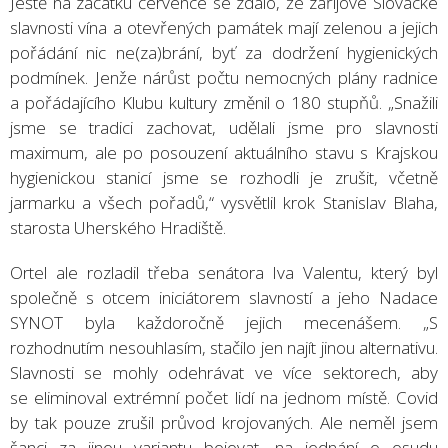
Ještě na začátku července se zdálo, že zářijové Slovácké
slavnosti vína a otevřených památek mají zelenou a jejich
pořádání nic ne(za)brání, byť za dodržení hygienických
podmínek. Jenže nárůst počtu nemocných plány radnice
a pořádajícího Klubu kultury změnil o 180 stupňů. „Snažili
jsme se tradici zachovat, udělali jsme pro slavnosti
maximum, ale po posouzení aktuálního stavu s Krajskou
hygienickou stanicí jsme se rozhodli je zrušit, včetně
jarmarku a všech pořadů,“ vysvětlil krok Stanislav Blaha,
starosta Uherského Hradiště.
Ortel ale rozladil třeba senátora Iva Valentu, který byl
společně s otcem iniciátorem slavností a jeho Nadace
SYNOT byla každoročně jejich mecenášem. „S
rozhodnutím nesouhlasím, stačilo jen najít jinou alternativu.
Slavnosti se mohly odehrávat ve více sektorech, aby
se eliminoval extrémní počet lidí na jednom místě. Covid
by tak pouze zrušil průvod krojovaných. Ale neměl jsem
šanci za jinou variantu bojovat, na jednání o osudu