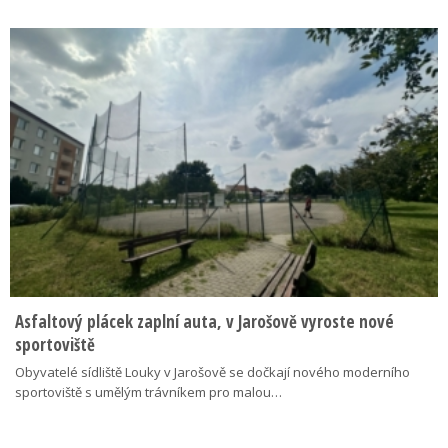
Asfaltový plácek zaplní auta, v Jarošově vyroste nové
sportoviště
Obyvatelé sídliště Louky v Jarošově se dočkají nového moderního
sportoviště s umělým trávníkem pro malou…