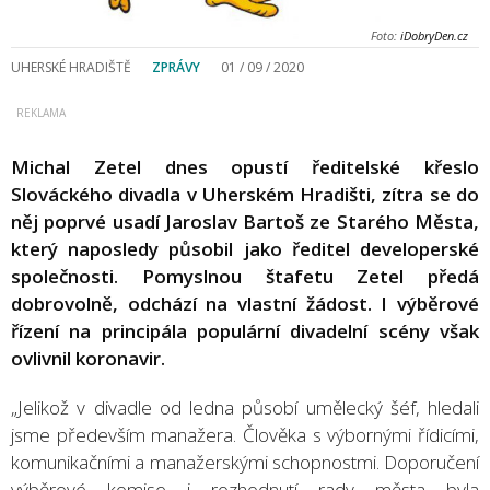
Foto:
iDobryDen.cz
UHERSKÉ HRADIŠTĚ
ZPRÁVY
01 / 09 / 2020
Michal Zetel dnes opustí ředitelské křeslo
Slováckého divadla v Uherském Hradišti, zítra se do
něj poprvé usadí Jaroslav Bartoš ze Starého Města,
který naposledy působil jako ředitel developerské
společnosti. Pomyslnou štafetu Zetel předá
dobrovolně, odchází na vlastní žádost. I výběrové
řízení na principála populární divadelní scény však
ovlivnil koronavir.
„Jelikož v divadle od ledna působí umělecký šéf, hledali
jsme především manažera. Člověka s výbornými řídicími,
komunikačními a manažerskými schopnostmi. Doporučení
výběrové komise i rozhodnutí rady města byla