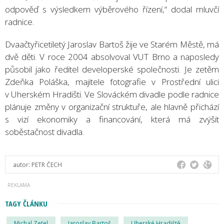
odpověď s výsledkem výběrového řízení,“ dodal mluvčí
radnice.
Dvaačtyřicetiletý Jaroslav Bartoš žije ve Starém Městě, má
dvě děti. V roce 2004 absolvoval VUT Brno a naposledy
působil jako ředitel developerské společnosti. Je zetěm
Zdeňka Poláška, majitele fotografie v Prostřední ulici
v Uherském Hradišti. Ve Slováckém divadle podle radnice
plánuje změny v organizační struktuře, ale hlavně přichází
s vizí ekonomiky a financování, která má zvýšit
soběstačnost divadla.
autor:
PETR ČECH
TAGY ČLÁNKU
Michal Zetel
Jaroslav Bartoš
Uherské Hradiště