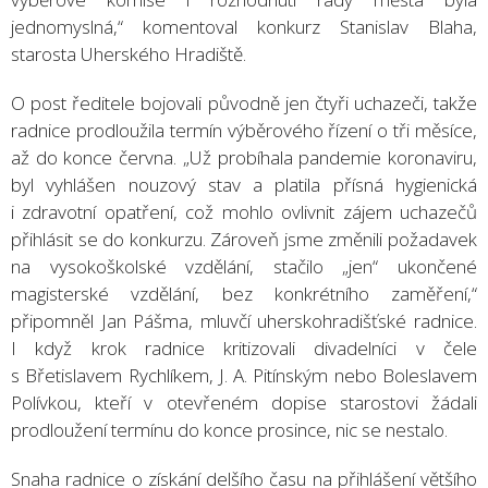
jednomyslná,“ komentoval konkurz Stanislav Blaha,
starosta Uherského Hradiště.
O post ředitele bojovali původně jen čtyři uchazeči, takže
radnice prodloužila termín výběrového řízení o tři měsíce,
až do konce června. „Už probíhala pandemie koronaviru,
byl vyhlášen nouzový stav a platila přísná hygienická
i zdravotní opatření, což mohlo ovlivnit zájem uchazečů
přihlásit se do konkurzu. Zároveň jsme změnili požadavek
na vysokoškolské vzdělání, stačilo „jen“ ukončené
magisterské vzdělání, bez konkrétního zaměření,“
připomněl Jan Pášma, mluvčí uherskohradišťské radnice.
I když krok radnice kritizovali divadelníci v čele
s Břetislavem Rychlíkem, J. A. Pitínským nebo Boleslavem
Polívkou, kteří v otevřeném dopise starostovi žádali
prodloužení termínu do konce prosince, nic se nestalo.
Snaha radnice o získání delšího času na přihlášení většího