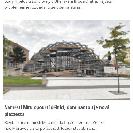
Starý hřbitov u sokolovny v Uherském Brodě chátrá, největším
problémem je rozpadající se opěrná stěna…
Náměstí Míru opouští dělníci, dominantou je nová
piazzetta
Revitalizace náměstí Míru míří do finále. Centrum Veselí
nad Moravou získá po patnácti letech stavebních…