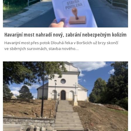
Havarijní most nahradí nový, zabrání nebezpečným kolizím
Havarijní most přes potok Dlouhá řeka v Boršicích už brzy skončí
ve sběrných surovinách, stavba nového…