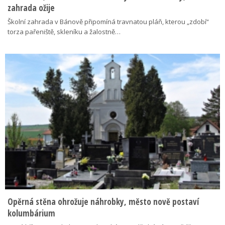
zahrada ožije
Školní zahrada v Bánově připomíná travnatou pláň, kterou „zdobí“
torza pařeniště, skleníku a žalostně…
Opěrná stěna ohrožuje náhrobky, město nově postaví
kolumbárium