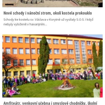
Nové schody i vánoční strom, okolí kostela prokouklo
Schody ke kostelu sv. Václava v Korytné už vysílaly S.O.S. I když
nebyly vyloženě v havarijním…
Amfiteátr, venkovní učebna i smyslové chodníčky, školní