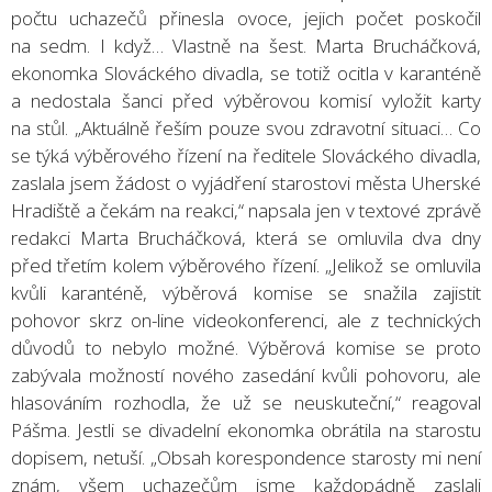
počtu uchazečů přinesla ovoce, jejich počet poskočil
na sedm. I když… Vlastně na šest. Marta Brucháčková,
ekonomka Slováckého divadla, se totiž ocitla v karanténě
a nedostala šanci před výběrovou komisí vyložit karty
na stůl. „Aktuálně řeším pouze svou zdravotní situaci… Co
se týká výběrového řízení na ředitele Slováckého divadla,
zaslala jsem žádost o vyjádření starostovi města Uherské
Hradiště a čekám na reakci,“ napsala jen v textové zprávě
redakci Marta Brucháčková, která se omluvila dva dny
před třetím kolem výběrového řízení. „Jelikož se omluvila
kvůli karanténě, výběrová komise se snažila zajistit
pohovor skrz on-line videokonferenci, ale z technických
důvodů to nebylo možné. Výběrová komise se proto
zabývala možností nového zasedání kvůli pohovoru, ale
hlasováním rozhodla, že už se neuskuteční,“ reagoval
Pášma. Jestli se divadelní ekonomka obrátila na starostu
dopisem, netuší. „Obsah korespondence starosty mi není
znám, všem uchazečům jsme každopádně zaslali