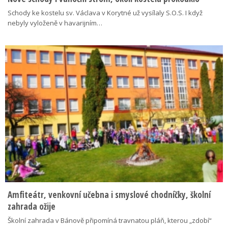
Schody ke kostelu sv. Václava v Korytné už vysílaly S.O.S. I když
nebyly vyloženě v havarijním…
Amfiteátr, venkovní učebna i smyslové chodníčky, školní
zahrada ožije
Školní zahrada v Bánově připomíná travnatou pláň, kterou „zdobí“