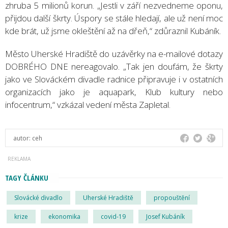
zhruba 5 milionů korun. „Jestli v září nezvedneme oponu,
přijdou další škrty. Úspory se stále hledají, ale už není moc
kde brát, už jsme okleštění až na dřeň,“ zdůraznil Kubáník.
Město Uherské Hradiště do uzávěrky na e-mailové dotazy
DOBRÉHO DNE nereagovalo. „Tak jen doufám, že škrty
jako ve Slováckém divadle radnice připravuje i v ostatních
organizacích jako je aquapark, Klub kultury nebo
infocentrum,“ vzkázal vedení města Zapletal.
autor:
ceh
TAGY ČLÁNKU
Slovácké divadlo
Uherské Hradiště
propouštění
krize
ekonomika
covid-19
Josef Kubáník