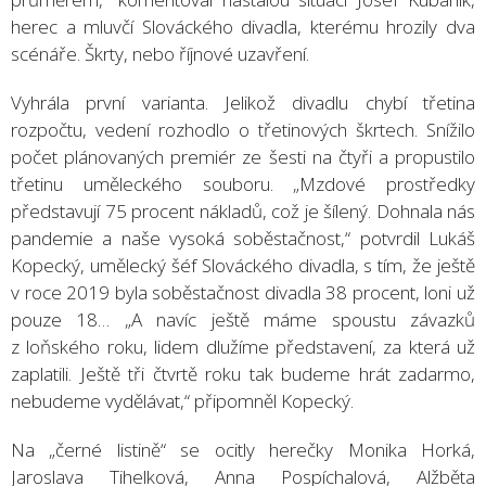
herec a mluvčí Slováckého divadla, kterému hrozily dva
scénáře. Škrty, nebo říjnové uzavření.
Vyhrála první varianta. Jelikož divadlu chybí třetina
rozpočtu, vedení rozhodlo o třetinových škrtech. Snížilo
počet plánovaných premiér ze šesti na čtyři a propustilo
třetinu uměleckého souboru. „Mzdové prostředky
představují 75 procent nákladů, což je šílený. Dohnala nás
pandemie a naše vysoká soběstačnost,“ potvrdil Lukáš
Kopecký, umělecký šéf Slováckého divadla, s tím, že ještě
v roce 2019 byla soběstačnost divadla 38 procent, loni už
pouze 18… „A navíc ještě máme spoustu závazků
z loňského roku, lidem dlužíme představení, za která už
zaplatili. Ještě tři čtvrtě roku tak budeme hrát zadarmo,
nebudeme vydělávat,“ připomněl Kopecký.
Na „černé listině“ se ocitly herečky Monika Horká,
Jaroslava Tihelková, Anna Pospíchalová, Alžběta