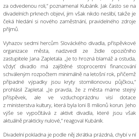
za odvedenou roli,“ poznamenal Kubáník. Jak často se na
divadelních prknech objeví, jim však nikdo neslíbí, takže je
čeká hledání si nového zaměstnání, pravidelného zdroje
příjmů.
Vyhazov sedmi hercům Slováckého divadla, příspěvkové
organizace města, nadzvedl ze židle opozičního
zastupitele Jana Zapletala. „Je to hrozná blamáž a ostuda,
vždyť divadlo má zajištěné stoprocentní financování
schváleným rozpočtem minimálně na letošní rok, přičemž
případné výpadky jsou kryty stomilionovou půjčkou,“
prohlásil Zapletal. „Je pravda, že z města máme stejný
příspěvek, ale ve vzduchoprázdnu visí dotace
z ministerstva kultury, která byla loni 8 milionů korun. Jeho
výše se vypočítává z aktivit divadla, které jsou však
aktuálně prakticky nulové,“ reagoval Kubáník.
Divadelní pokladna je podle něj zkrátka prázdná, chybí v ní