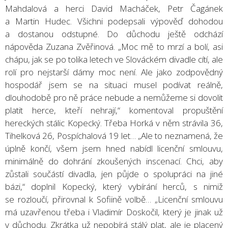
Mahdalová a herci David Macháček, Petr Čagánek
a Martin Hudec. Všichni podepsali výpověď dohodou
a dostanou odstupné. Do důchodu ještě odchází
nápověda Zuzana Zvěřinová. „Moc mě to mrzí a bolí, asi
chápu, jak se po tolika letech ve Slováckém divadle cítí, ale
rolí pro nejstarší dámy moc není. Ale jako zodpovědný
hospodář jsem se na situaci musel podívat reálně,
dlouhodobě pro ně práce nebude a nemůžeme si dovolit
platit herce, kteří nehrají,“ komentoval propuštění
hereckých stálic Kopecký. Třeba Horká v něm strávila 36,
Tihelková 26, Pospíchalová 19 let… „Ale to neznamená, že
úplně končí, všem jsem hned nabídl licenční smlouvu,
minimálně do dohrání zkoušených inscenací. Chci, aby
zůstali součástí divadla, jen půjde o spolupráci na jiné
bázi,“ doplnil Kopecký, který vybírání herců, s nimiž
se rozloučí, přirovnal k Sofiině volbě… „Licenční smlouvu
má uzavřenou třeba i Vladimír Doskočil, který je jinak už
v důchodu. Zkrátka už nepobírá stálý plat, ale je placený