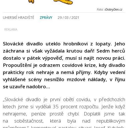
Foto:
iDobryDen.cz
UHERSKÉ HRADIŠTĚ
ZPRÁVY
29 / 03 / 2021
Slovácké divadlo uteklo hrobníkovi z lopaty. Jeho
záchrana si však vyžádala krutou daň! Sedm herců
dostalo v pátek výpověď, musí si najít novou práci.
Propouštění je odrazem covidové krize, kdy divadlo
prakticky rok nehraje a nemá příjmy. Kdyby vedení
vyhlášené scény nesnížilo mzdové náklady, v říjnu
se uzavře nadobro…
„Slovácké divadlo je první obětí covidu, v předchozích
letech jsme si vydělali 35 procent rozpočtu. Jenže když
nehrajeme, peníze prostě chybí. Doplatili jsme tak
na soběstačnost, která byla nad republikovým
průměrem,“ komentoval nastalou situaci Josef Kubáník,