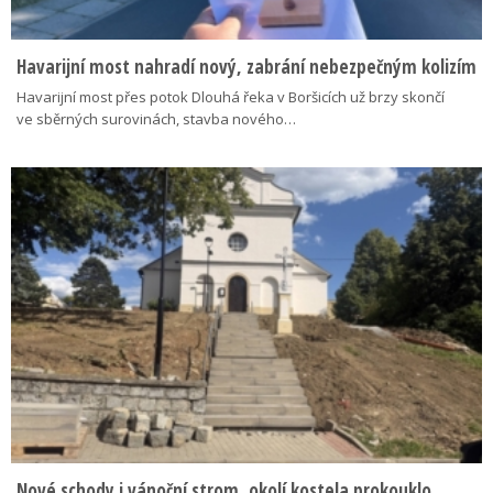
Havarijní most nahradí nový, zabrání nebezpečným kolizím
Havarijní most přes potok Dlouhá řeka v Boršicích už brzy skončí
ve sběrných surovinách, stavba nového…
Nové schody i vánoční strom, okolí kostela prokouklo