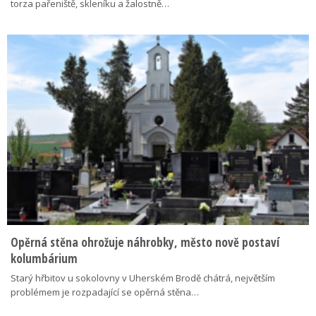
torza pařeniště, skleníku a žalostně…
Opěrná stěna ohrožuje náhrobky, město nově postaví
kolumbárium
Starý hřbitov u sokolovny v Uherském Brodě chátrá, největším
problémem je rozpadající se opěrná stěna…