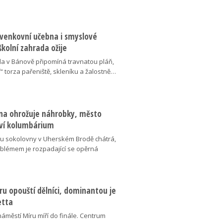
 venkovní učebna i smyslové
školní zahrada ožije
da v Bánově připomíná travnatou pláň,
“ torza pařeniště, skleníku a žalostně…
na ohrožuje náhrobky, město
ví kolumbárium
v u sokolovny v Uherském Brodě chátrá,
oblémem je rozpadající se opěrná
u opouští dělníci, dominantou je
etta
náměstí Míru míří do finále. Centrum