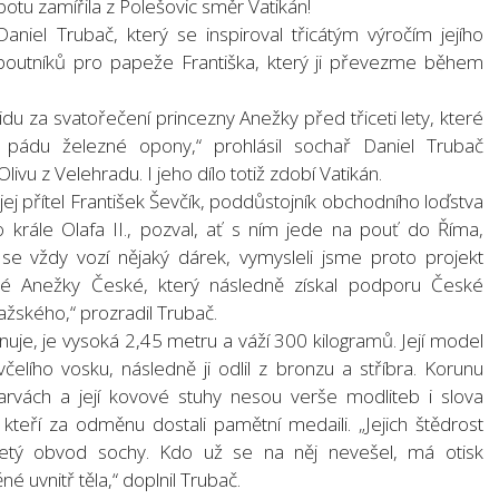
otu zamířila z Polešovic směr Vatikán!
niel Trubač, který se inspiroval třicátým výročím jejího
poutníků pro papeže Františka, který ji převezme během
du za svatořečení princezny Anežky před třiceti lety, které
 pádu železné opony,“ prohlásil sochař Daniel Trubač
ivu z Velehradu. I jeho dílo totiž zdobí Vatikán.
ej přítel František Ševčík, poddůstojník obchodního loďstva
 krále Olafa II., pozval, ať s ním jede na pouť do Říma,
 se vždy vozí nějaký dárek, vymysleli jsme proto projekt
té Anežky České, který následně získal podporu České
ažského,“ prozradil Trubač.
uje, je vysoká 2,45 metru a váží 300 kilogramů. Její model
včelího vosku, následně ji odlil z bronzu a stříbra. Korunu
arvách a její kovové stuhy nesou verše modliteb i slova
i, kteří za odměnu dostali pamětní medaili. „Jejich štědrost
osetý obvod sochy. Kdo už se na něj nevešel, má otisk
 uvnitř těla,“ doplnil Trubač.