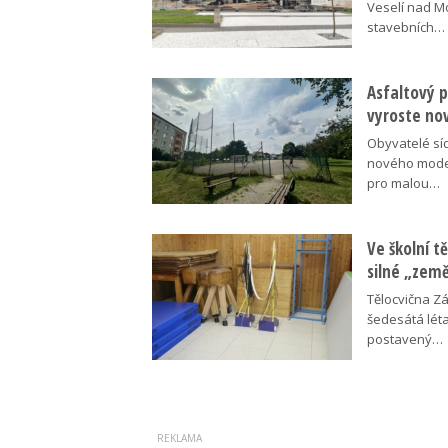
Veselí nad M
stavebních…
Asfaltový p
vyroste no
Obyvatelé síd
nového moder
pro malou…
Ve školní tě
silné „zem
Tělocvična Zá
šedesátá léta
postavený…