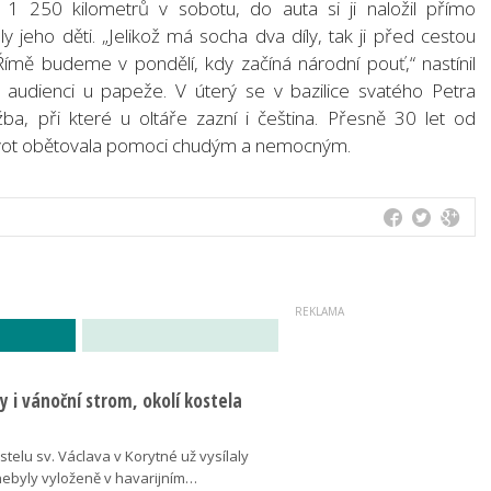
1 250 kilometrů v sobotu, do auta si ji naložil přímo
jeho děti. „Jelikož má socha dva díly, tak ji před cestou
ímě budeme v pondělí, kdy začíná národní pouť,“ nastínil
a audienci u papeže. V úterý se v bazilice svatého Petra
ba, při které u oltáře zazní i čeština. Přesně 30 let od
život obětovala pomoci chudým a nemocným.
 i vánoční strom, okolí kostela
telu sv. Václava v Korytné už vysílaly
 nebyly vyloženě v havarijním…