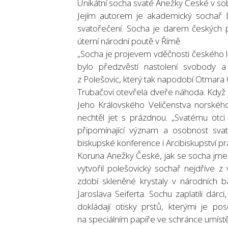
Unikátní socha svaté Anežky České v sob
Jejím autorem je akademický sochař Da
svatořečení. Socha je darem českých 
úterní národní poutě v Římě.
„Socha je projevem vděčnosti českého li
bylo předzvěstí nastolení svobody a
z Polešovic, který tak napodobí Otmara Ol
Trubačovi otevřela dveře náhoda. Když j
Jeho Královského Veličenstva norského
nechtěl jet s prázdnou. „Svatému otci
připomínající význam a osobnost sva
biskupské konference i Arcibiskupství pr
Koruna Anežky České, jak se socha jmen
vytvořil polešovický sochař nejdříve z 
zdobí skleněné krystaly v národních b
Jaroslava Seiferta. Sochu zaplatili dárc
dokládají otisky prstů, kterými je p
na speciálním papíře ve schránce umístěné