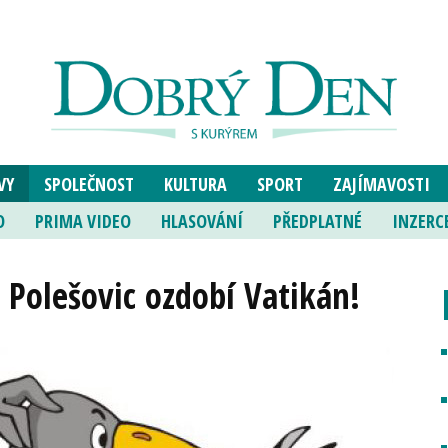
VY
SPOLEČNOST
KULTURA
SPORT
ZAJÍMAVOSTI
O
PRIMA VIDEO
HLASOVÁNÍ
PŘEDPLATNÉ
INZERC
 Polešovic ozdobí Vatikán!