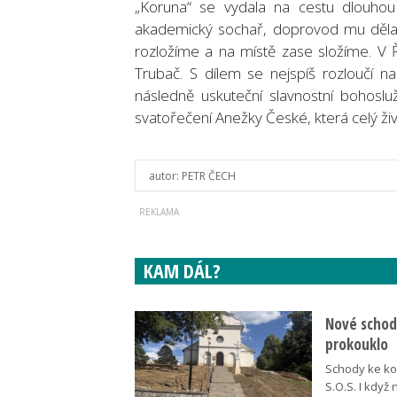
„Koruna“ se vydala na cestu dlouhou 
akademický sochař, doprovod mu dělaly 
rozložíme a na místě zase složíme. V Ř
Trubač. S dílem se nejspíš rozloučí n
následně uskuteční slavnostní bohosluž
svatořečení Anežky České, která celý 
autor:
PETR ČECH
KAM DÁL?
Nové schody
prokouklo
Schody ke kos
S.O.S. I když