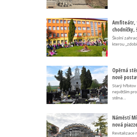
Amfiteátr,
chodníčky, 
Školní zahra
kterou „zdobí
Opěrná stě
nově posta
Starý hřbito
největším pr
stěna…
Náměstí Mír
nová piazz
Revitalizace 