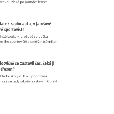
oravou získá po patnácti letech
lácek zaplní auta, v Jarošově
vé sportoviště
liště Louky v Jarošově se dočkají
ního sportoviště s umělým trávníkem
locvičně se zastavil čas, čeká ji
ětřesení“
kladní školy v Hluku připomíná
, čas se tady jakoby zastavil… Objekt