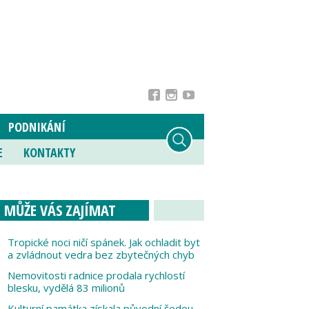
PODNIKÁNÍ
E
KONTAKTY
MŮŽE VÁS ZAJÍMAT
Tropické noci ničí spánek. Jak ochladit byt
a zvládnout vedra bez zbytečných chyb
Nemovitosti radnice prodala rychlostí
blesku, vydělá 83 milionů
Kulturní památka získala původní šedou