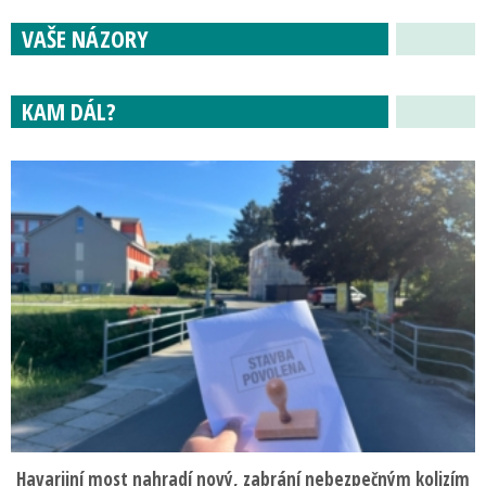
VAŠE NÁZORY
KAM DÁL?
Havarijní most nahradí nový, zabrání nebezpečným kolizím