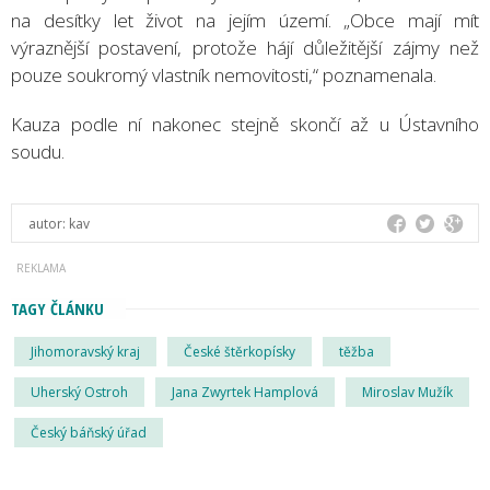
na desítky let život na jejím území. „Obce mají mít
výraznější postavení, protože hájí důležitější zájmy než
pouze soukromý vlastník nemovitosti,“ poznamenala.
Kauza podle ní nakonec stejně skončí až u Ústavního
soudu.
autor:
kav
TAGY ČLÁNKU
Jihomoravský kraj
České štěrkopísky
těžba
Uherský Ostroh
Jana Zwyrtek Hamplová
Miroslav Mužík
Český báňský úřad