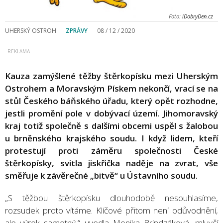
Foto:
iDobryDen.cz
UHERSKÝ OSTROH
ZPRÁVY
08 / 12 / 2020
Kauza zamýšlené těžby štěrkopísku mezi Uherským
Ostrohem a Moravským Pískem nekončí, vrací se na
stůl Českého báňského úřadu, který opět rozhodne,
jestli promění pole v dobývací území. Jihomoravský
kraj totiž společně s dalšími obcemi uspěl s žalobou
u brněnského krajského soudu. I když lidem, kteří
protestují proti záměru společnosti České
štěrkopísky, svitla jiskřička naděje na zvrat, vše
směřuje k závěrečné „bitvě“ u Ústavního soudu.
„S těžbou štěrkopísku dlouhodobě nesouhlasíme,
rozsudek proto vítáme. Klíčové přitom není odůvodnění,
ale výrok samotný,“ uvedla Monika Brindzáková, mluvčí