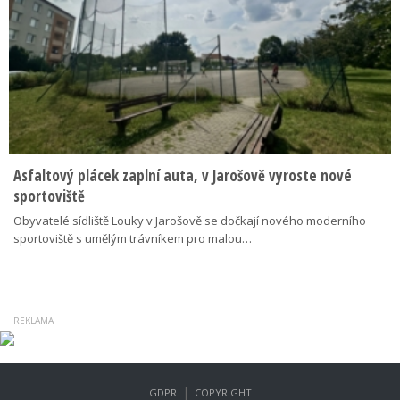
Asfaltový plácek zaplní auta, v Jarošově vyroste nové
sportoviště
Obyvatelé sídliště Louky v Jarošově se dočkají nového moderního
sportoviště s umělým trávníkem pro malou…
|
GDPR
COPYRIGHT