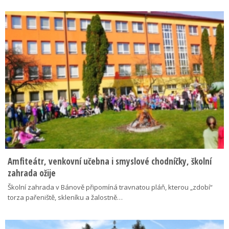
Amfiteátr, venkovní učebna i smyslové chodníčky, školní
zahrada ožije
Školní zahrada v Bánově připomíná travnatou pláň, kterou „zdobí“
torza pařeniště, skleníku a žalostně…