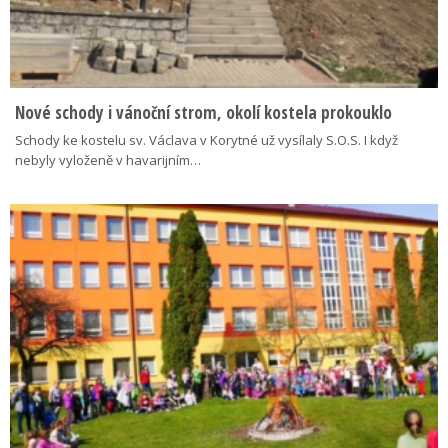
Nové schody i vánoční strom, okolí kostela prokouklo
Schody ke kostelu sv. Václava v Korytné už vysílaly S.O.S. I když
nebyly vyloženě v havarijním…