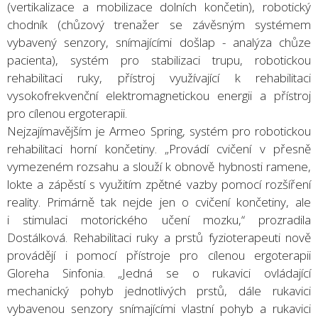
(vertikalizace a mobilizace dolních končetin), robotický
chodník (chůzový trenažer se závěsným systémem
vybavený senzory, snímajícími došlap - analýza chůze
pacienta), systém pro stabilizaci trupu, robotickou
rehabilitaci ruky, přístroj využívající k rehabilitaci
vysokofrekvenční elektromagnetickou energii a přístroj
pro cílenou ergoterapii.
Nejzajímavějším je Armeo Spring, systém pro robotickou
rehabilitaci horní končetiny. „Provádí cvičení v přesně
vymezeném rozsahu a slouží k obnově hybnosti ramene,
lokte a zápěstí s využitím zpětné vazby pomocí rozšíření
reality. Primárně tak nejde jen o cvičení končetiny, ale
i stimulaci motorického učení mozku,“ prozradila
Dostálková. Rehabilitaci ruky a prstů fyzioterapeuti nově
provádějí i pomocí přístroje pro cílenou ergoterapii
Gloreha Sinfonia. „Jedná se o rukavici ovládající
mechanický pohyb jednotlivých prstů, dále rukavici
vybavenou senzory snímajícími vlastní pohyb a rukavici