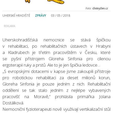
Foto:
iDobryDen.cz
UHERSKÉ HRADIŠTĚ
ZPRÁVY
03 / 05 / 2018
Uherskohradišťská nemocnice se stává špičkou
v rehabilitaci, po rehabilitačních ústavech v Hrabyni
a Kladrubech je třetím pracovištěm v Česku, které
se pyšní přístrojem Gloreha Sinfonia pro cílenou
ergoterapii ruky a prstů. Ale to je jen špička ledovce…
„S evropskými dotacemi v kapse jsme zakoupili přístroje
pro robotickou rehabilitaci za deset milionů korun,
Gloreha Sinfonia je pouze jedním z nich. Rehabilitační
oddělení se tak stalo jedním z nejlépe vybavených
pracovišť na Moravě,“ prohlásila primářka Jolana
Dostálková.
Nemocniční fyzioterapeuti nově využívají vertikalizační stůl