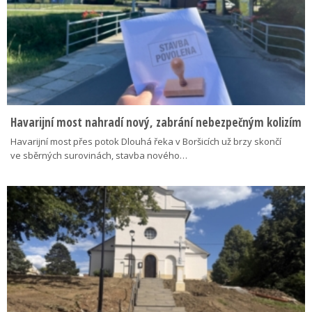
Havarijní most nahradí nový, zabrání nebezpečným kolizím
Havarijní most přes potok Dlouhá řeka v Boršicích už brzy skončí
ve sběrných surovinách, stavba nového…