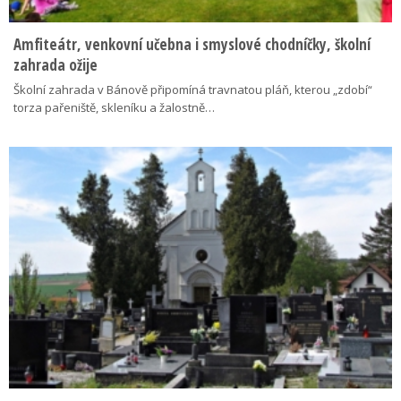
Amfiteátr, venkovní učebna i smyslové chodníčky, školní
zahrada ožije
Školní zahrada v Bánově připomíná travnatou pláň, kterou „zdobí“
torza pařeniště, skleníku a žalostně…