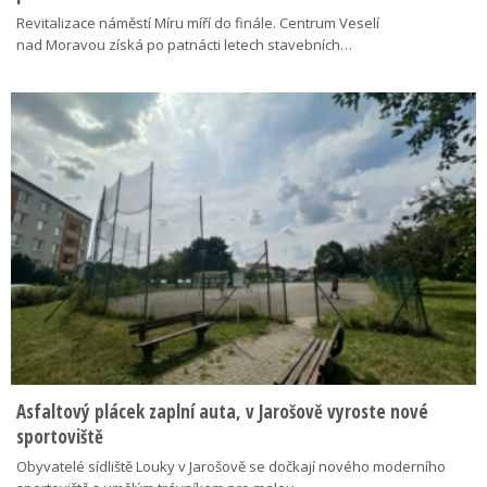
Revitalizace náměstí Míru míří do finále. Centrum Veselí
nad Moravou získá po patnácti letech stavebních…
Asfaltový plácek zaplní auta, v Jarošově vyroste nové
sportoviště
Obyvatelé sídliště Louky v Jarošově se dočkají nového moderního