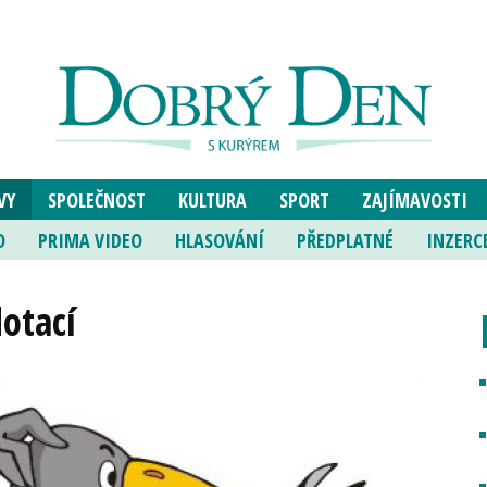
VY
SPOLEČNOST
KULTURA
SPORT
ZAJÍMAVOSTI
O
PRIMA VIDEO
HLASOVÁNÍ
PŘEDPLATNÉ
INZERC
dotací