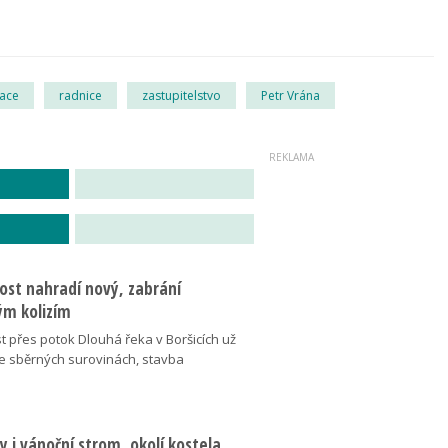
ace
radnice
zastupitelstvo
Petr Vrána
ost nahradí nový, zabrání
m kolizím
t přes potok Dlouhá řeka v Boršicích už
ve sběrných surovinách, stavba
 i vánoční strom, okolí kostela