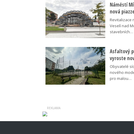
Náměstí Mír
nová piazz
Revitalizace 
Veselí nad M
stavebních…
Asfaltový p
vyroste no
Obyvatelé síd
nového moder
pro malou…