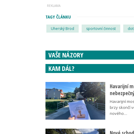
TAGY ČLÁNKU
Uherský Brod
sportovní činnost
dot
VAŠE NÁZORY
KAM DÁL?
Havarijní m
nebezpečný
Havarijní mos
brzy skončí 
nového…
Nové schody