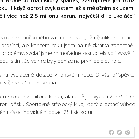
m Brodě už mají klidný spánek, zastupitelé jim totiž
roku. I když oproti zvyklostem až s měsíčním skluzem.
í více než 2,5 milionu korun, největší díl z „koláče“
svolání mimořádného zastupitelstva. „Už několik let dotace
 prosinci, ale koncem roku jsem na ně zkrátka zapomněl.
 problémy, svolali jsme mimořádné zastupitelstvo,“ vysvětlil
u, s tím, že ve hře byly peníze na první pololetí roku.
ovinu vyplacené dotace v loňském roce. O výši příspěvku
o v červnu,“ dopnil Vrána.
ům skoro 5,2 milionu korun, aktuálně jim vyplatí 2 575 635
ti loňsku Sportovně střelecký klub, který o dotaci vůbec
u získal individuální dotaci 25 tisíc korun.