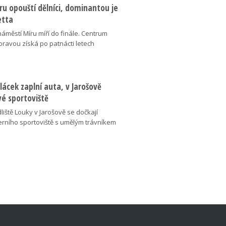
u opouští dělníci, dominantou je
etta
náměstí Míru míří do finále. Centrum
oravou získá po patnácti letech
lácek zaplní auta, v Jarošově
vé sportoviště
liště Louky v Jarošově se dočkají
ního sportoviště s umělým trávníkem