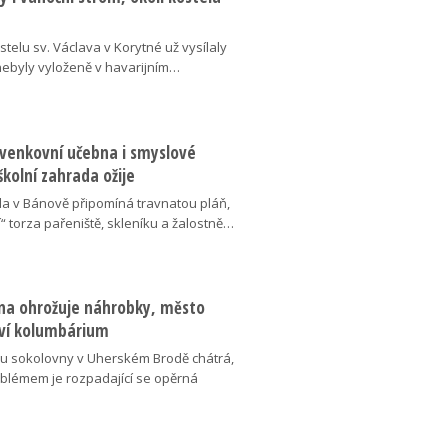
telu sv. Václava v Korytné už vysílaly
 nebyly vyloženě v havarijním…
 venkovní učebna i smyslové
školní zahrada ožije
da v Bánově připomíná travnatou pláň,
“ torza pařeniště, skleníku a žalostně…
na ohrožuje náhrobky, město
ví kolumbárium
v u sokolovny v Uherském Brodě chátrá,
oblémem je rozpadající se opěrná