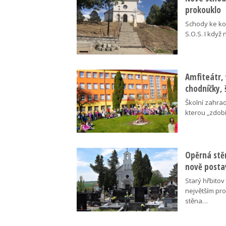
prokouklo
Schody ke kos
S.O.S. I když
Amfiteátr,
chodníčky, 
Školní zahra
kterou „zdobí
Opěrná stě
nově posta
Starý hřbito
největším pr
stěna…