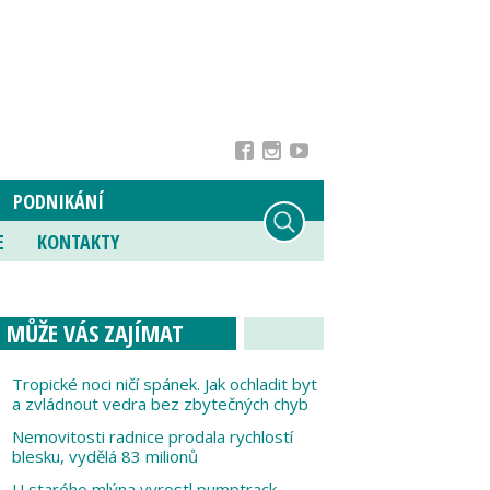
PODNIKÁNÍ
E
KONTAKTY
MŮŽE VÁS ZAJÍMAT
Tropické noci ničí spánek. Jak ochladit byt
a zvládnout vedra bez zbytečných chyb
Nemovitosti radnice prodala rychlostí
blesku, vydělá 83 milionů
U starého mlýna vyrostl pumptrack,