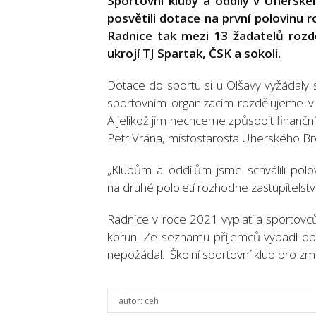
Sportovní kluby a oddíly v Uherské
posvětili dotace na první polovinu 
Radnice tak mezi 13 žadatelů rozděl
ukrojí TJ Spartak, ČSK a sokoli.
Dotace do sportu si u Olšavy vyžádaly 
sportovním organizacím rozdělujeme v
A jelikož jim nechceme způsobit finanční
Petr Vrána, místostarosta Uherského Brod
„Klubům a oddílům jsme schválili pol
na druhé pololetí rozhodne zastupitelstv
Radnice v roce 2021 vyplatila sportovc
korun. Ze seznamu příjemců vypadl opro
nepožádal. Školní sportovní klub pro změn
autor:
ceh