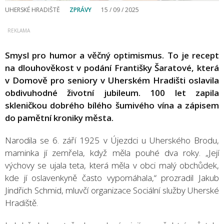
UHERSKÉ HRADIŠTĚ
ZPRÁVY
15 / 09 / 2025
Smysl pro humor a věčný optimismus. To je recept
na dlouhověkost v podání Františky Šaratové, která
v Domově pro seniory v Uherském Hradišti oslavila
obdivuhodné životní jubileum. 100 let zapila
skleničkou dobrého bílého šumivého vína a zápisem
do pamětní kroniky města.
Narodila se 6. září 1925 v Újezdci u Uherského Brodu,
maminka jí zemřela, když měla pouhé dva roky. „Její
výchovy se ujala teta, která měla v obci malý obchůdek,
kde jí oslavenkyně často vypomáhala,“ prozradil Jakub
Jindřich Schmid, mluvčí organizace Sociální služby Uherské
Hradiště.