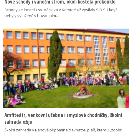
Nové schody i vánoční strom, okolí kostela prokouklo
Schody ke kostelu sv. Václava v Korytné už vysílaly S.O.S. I když
nebyly vyloženě v havarijním…
Amfiteátr, venkovní učebna i smyslové chodníčky, školní
zahrada ožije
Školní zahrada v Bánově připomíná travnatou pláň, kterou „zdobí“