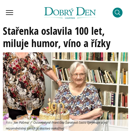
Stařenka oslavila 100 let,
miluje humor, víno a řízky
Foto:
Jan Pášma / Oslavenkyně Františka Šaratová často šprýmuje a její
nezaměnitelný smích je doslova nakažlivý.