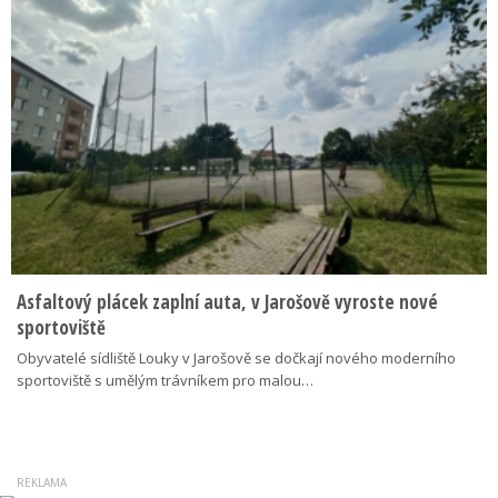
Asfaltový plácek zaplní auta, v Jarošově vyroste nové
sportoviště
Obyvatelé sídliště Louky v Jarošově se dočkají nového moderního
sportoviště s umělým trávníkem pro malou…