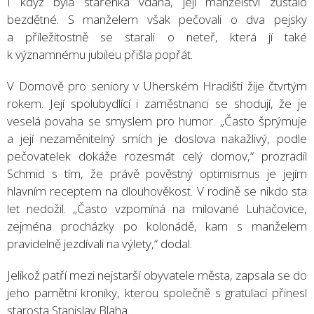
I když byla stařenka vdaná, její manželství zůstalo
bezdětné. S manželem však pečovali o dva pejsky
a příležitostně se starali o neteř, která jí také
k významnému jubileu přišla popřát.
V Domově pro seniory v Uherském Hradišti žije čtvrtým
rokem. Její spolubydlící i zaměstnanci se shodují, že je
veselá povaha se smyslem pro humor. „Často šprýmuje
a její nezaměnitelný smích je doslova nakažlivý, podle
pečovatelek dokáže rozesmát celý domov,“ prozradil
Schmid s tím, že právě pověstný optimismus je jejím
hlavním receptem na dlouhověkost. V rodině se nikdo sta
let nedožil. „Často vzpomíná na milované Luhačovice,
zejména procházky po kolonádě, kam s manželem
pravidelně jezdívali na výlety,“ dodal.
Jelikož patří mezi nejstarší obyvatele města, zapsala se do
jeho pamětní kroniky, kterou společně s gratulací přinesl
starosta Stanislav Blaha.