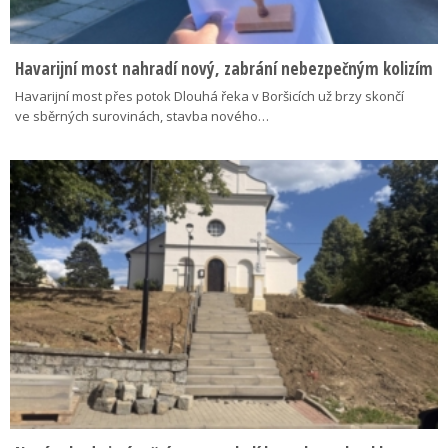
Havarijní most nahradí nový, zabrání nebezpečným kolizím
Havarijní most přes potok Dlouhá řeka v Boršicích už brzy skončí
ve sběrných surovinách, stavba nového…