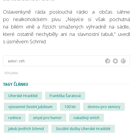
Oslavenkyně ráda poslouchá rádio a občas sáhne
po nealkoholickém pivu. „Nejvíce si však pochutná
na bílém víně a řízcích smažených výhradně na sádle,
které ostatně nechyběly ani na slavnostní tabuli,“ uvedl
s úsměvem Schmid.
autor:
ceh
TAGY ČLÁNKU
Uherské Hradiště
Františka Šaratová
významné životní jubileum
100 let
domov pro seniory
radnice
smysl pro humor
nakažlivý smích
Jakub Jindřich Schmid
Sociální služby Uherské Hradiště