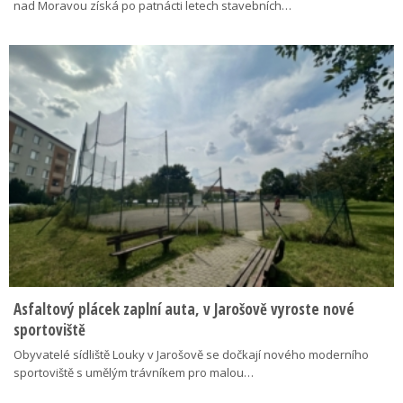
nad Moravou získá po patnácti letech stavebních…
Asfaltový plácek zaplní auta, v Jarošově vyroste nové
sportoviště
Obyvatelé sídliště Louky v Jarošově se dočkají nového moderního
sportoviště s umělým trávníkem pro malou…