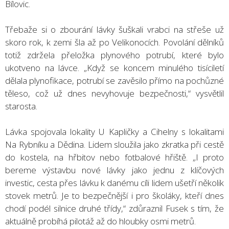
Bílovic.
Třebaže si o zbourání lávky šuškali vrabci na střeše už
skoro rok, k zemi šla až po Velikonocích. Povolání dělníků
totiž zdržela přeložka plynového potrubí, které bylo
ukotveno na lávce. „Když se koncem minulého tisíciletí
dělala plynofikace, potrubí se zavěsilo přímo na pochůzné
těleso, což už dnes nevyhovuje bezpečnosti,“ vysvětlil
starosta.
Lávka spojovala lokality U Kapličky a Cihelny s lokalitami
Na Rybníku a Dědina. Lidem sloužila jako zkratka při cestě
do kostela, na hřbitov nebo fotbalové hřiště. „I proto
bereme výstavbu nové lávky jako jednu z klíčových
investic, cesta přes lávku k danému cíli lidem ušetří několik
stovek metrů. Je to bezpečnější i pro školáky, kteří dnes
chodí podél silnice druhé třídy,“ zdůraznil Fusek s tím, že
aktuálně probíhá pilotáž až do hloubky osmi metrů.