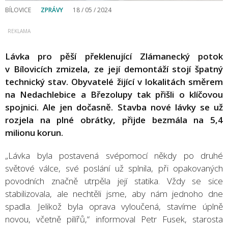
BÍLOVICE
ZPRÁVY
18 / 05 / 2024
Lávka pro pěší překlenující Zlámanecký potok
v Bílovicích zmizela, ze její demontáží stojí špatný
technický stav. Obyvatelé žijící v lokalitách směrem
na Nedachlebice a Březolupy tak přišli o klíčovou
spojnici. Ale jen dočasně. Stavba nové lávky se už
rozjela na plné obrátky, přijde bezmála na 5,4
milionu korun.
„Lávka byla postavená svépomocí někdy po druhé
světové válce, své poslání už splnila, při opakovaných
povodních značně utrpěla její statika. Vždy se sice
stabilizovala, ale nechtěli jsme, aby nám jednoho dne
spadla. Jelikož byla oprava vyloučená, stavíme úplně
novou, včetně pilířů,“ informoval Petr Fusek, starosta