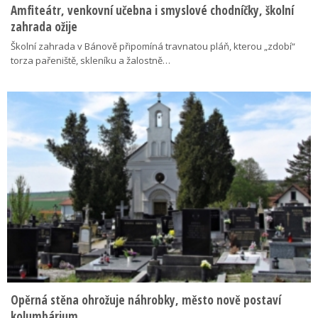
Amfiteátr, venkovní učebna i smyslové chodníčky, školní
zahrada ožije
Školní zahrada v Bánově připomíná travnatou pláň, kterou „zdobí“
torza pařeniště, skleníku a žalostně…
Opěrná stěna ohrožuje náhrobky, město nově postaví
kolumbárium