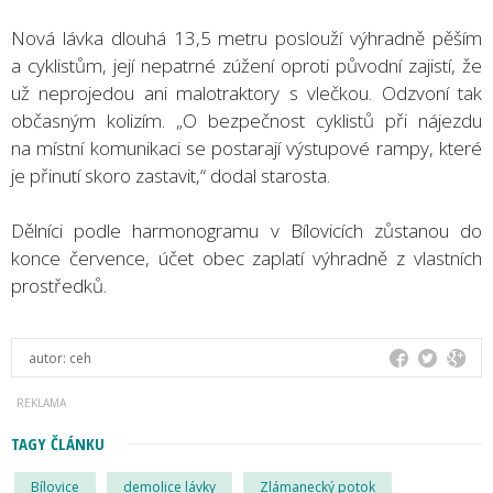
Nová lávka dlouhá 13,5 metru poslouží výhradně pěším
a cyklistům, její nepatrné zúžení oproti původní zajistí, že
už neprojedou ani malotraktory s vlečkou. Odzvoní tak
občasným kolizím. „O bezpečnost cyklistů při nájezdu
na místní komunikaci se postarají výstupové rampy, které
je přinutí skoro zastavit,“ dodal starosta.
Dělníci podle harmonogramu v Bílovicích zůstanou do
konce července, účet obec zaplatí výhradně z vlastních
prostředků.
autor:
ceh
TAGY ČLÁNKU
Bílovice
demolice lávky
Zlámanecký potok