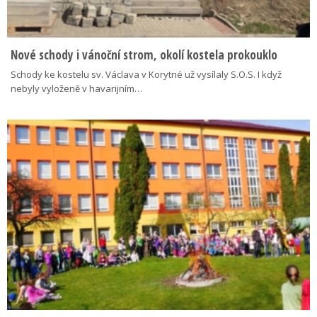
Nové schody i vánoční strom, okolí kostela prokouklo
Schody ke kostelu sv. Václava v Korytné už vysílaly S.O.S. I když
nebyly vyloženě v havarijním…