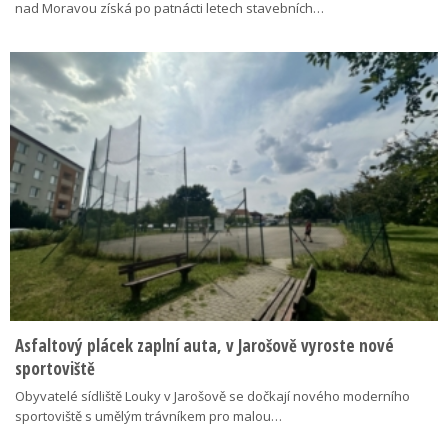
nad Moravou získá po patnácti letech stavebních…
Asfaltový plácek zaplní auta, v Jarošově vyroste nové
sportoviště
Obyvatelé sídliště Louky v Jarošově se dočkají nového moderního
sportoviště s umělým trávníkem pro malou…