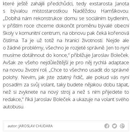
které ještě zahájili předchůdci, tedy exstarosta Janota
s bývalou místostarostkou Naděždou Hamšíkovou.
„Dobíhá nám rekonstrukce domu se sociálním bydlením,
v příštím roce chceme dokončit proměnu bývalé obecní
školy v komunitní centrum, na obnovu pak čeká kořenová
čistírna. Ta je už totiž na hranici životnosti. Nejde ale
o žádné problémy, všechno je rozjeté správně. Jen to nyní
musíme dotáhnout do konce,“ přibližuje Jaroslav Boleček.
Avšak ze všeho nejdůležitější je pro něj rychlá adaptace
na novou životní roli. „Chce to všechno usadit do správné
polohy. Nevím, jak jste zdatný řidič, ale pokud vás nyní
posadím za svůj volant, taky budete nějakou dobu tápat,
než si zvyknete na nový stroj a než s ním přijedete to
redakce,“ říká Jaroslav Boleček a ukazuje na volant svého
autobusu.
autor:
JAROSLAV CHUDARA