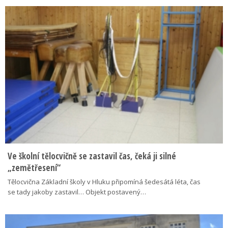
Ve školní tělocvičně se zastavil čas, čeká ji silné
„zemětřesení“
Tělocvična Základní školy v Hluku připomíná šedesátá léta, čas
se tady jakoby zastavil… Objekt postavený…