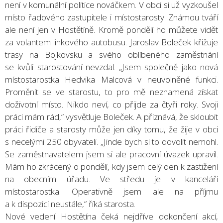
není v komunální politice nováčkem. V obci si už vyzkoušel
místo řadového zastupitele i místostarosty. Známou tváří
ale není jen v Hostětíně. Kromě pondělí ho můžete vidět
za volantem linkového autobusu. Jaroslav Boleček křižuje
trasy na Bojkovsku a svého oblíbeného zaměstnání
se kvůli starostování nevzdal. „Jsem společně jako nová
místostarostka Hedvika Malcová v neuvolněné funkci.
Proměnit se ve starostu, to pro mě neznamená získat
doživotní místo. Nikdo neví, co přijde za čtyři roky. Svoji
práci mám rád,“ vysvětluje Boleček. A přiznává, že skloubit
práci řidiče a starosty může jen díky tomu, že žije v obci
s necelými 250 obyvateli. „Jinde bych si to dovolit nemohl.
Se zaměstnavatelem jsem si ale pracovní úvazek upravil.
Mám ho zkrácený o pondělí, kdy jsem celý den k zastižení
na obecním úřadu. Ve středu je v kanceláři
místostarostka. Operativně jsem ale na příjmu
a k dispozici neustále,“ říká starosta.
Nové vedení Hostětína čeká nejdříve dokončení akcí,