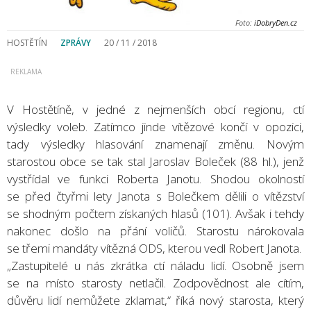
Foto:
iDobryDen.cz
HOSTĚTÍN
ZPRÁVY
20 / 11 / 2018
V Hostětíně, v jedné z nejmenších obcí regionu, ctí
výsledky voleb. Zatímco jinde vítězové končí v opozici,
tady výsledky hlasování znamenají změnu. Novým
starostou obce se tak stal Jaroslav Boleček (88 hl.), jenž
vystřídal ve funkci Roberta Janotu. Shodou okolností
se před čtyřmi lety Janota s Bolečkem dělili o vítězství
se shodným počtem získaných hlasů (101). Avšak i tehdy
nakonec došlo na přání voličů. Starostu nárokovala
se třemi mandáty vítězná ODS, kterou vedl Robert Janota.
„Zastupitelé u nás zkrátka ctí náladu lidí. Osobně jsem
se na místo starosty netlačil. Zodpovědnost ale cítím,
důvěru lidí nemůžete zklamat,“ říká nový starosta, který