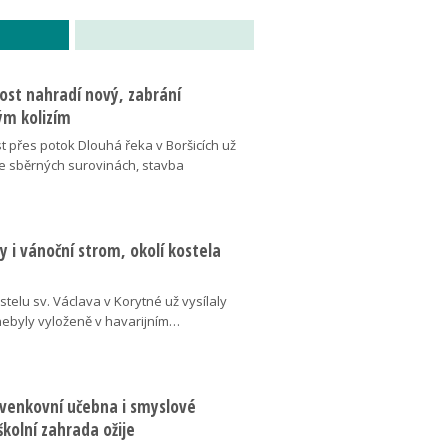
ost nahradí nový, zabrání
m kolizím
t přes potok Dlouhá řeka v Boršicích už
ve sběrných surovinách, stavba
 i vánoční strom, okolí kostela
telu sv. Václava v Korytné už vysílaly
 nebyly vyloženě v havarijním…
 venkovní učebna i smyslové
školní zahrada ožije