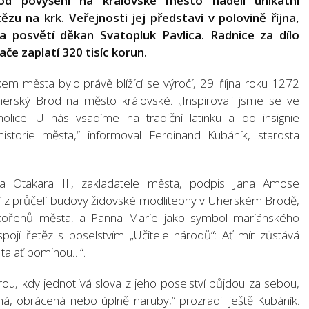
od povýšení na královské město nadělí unikátní
zu na krk. Veřejnosti jej představí v polovině října,
a posvětí děkan Svatopluk Pavlica. Radnice za dílo
e zaplatí 320 tisíc korun.
m města bylo právě blížící se výročí, 29. října roku 1272
Uherský Brod na město královské. „Inspirovali jsme se ve
lice. U nás vsadíme na tradiční latinku a do insignie
historie města,“ informoval Ferdinand Kubáník, starosta
 Otakara II., zakladatele města, podpis Jana Amose
í z průčelí budovy židovské modlitebny v Uherském Brodě,
h kořenů města, a Panna Marie jako symbol mariánského
pojí řetěz s poselstvím „Učitele národů“: Ať mír zůstává
ť, ta ať pominou…“.
ou, kdy jednotlivá slova z jeho poselství půjdou za sebou,
á, obrácená nebo úplně naruby,“ prozradil ještě Kubáník.