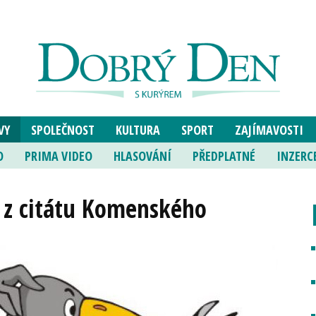
VY
SPOLEČNOST
KULTURA
SPORT
ZAJÍMAVOSTI
O
PRIMA VIDEO
HLASOVÁNÍ
PŘEDPLATNÉ
INZERC
z z citátu Komenského