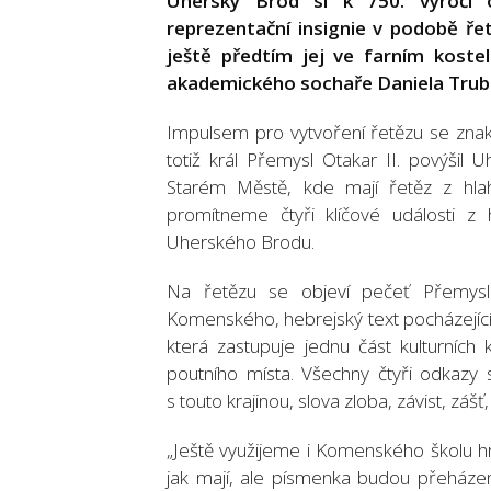
Uherský Brod si k 750. výročí 
reprezentační insignie v podobě řetě
ještě předtím jej ve farním kostel
akademického sochaře Daniela Trubač
Impulsem pro vytvoření řetězu se znake
totiž král Přemysl Otakar II. povýšil 
Starém Městě, kde mají řetěz z hlaho
promítneme čtyři klíčové události z 
Uherského Brodu.
Na řetězu se objeví pečeť Přemysla
Komenského, hebrejský text pocházejíc
která zastupuje jednu část kulturníc
poutního místa. Všechny čtyři odkazy s
s touto krajinou, slova zloba, závist, záš
„Ještě využijeme i Komenského školu hr
jak mají, ale písmenka budou přeházen