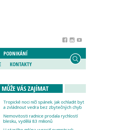
PODNIKÁNÍ
E
KONTAKTY
MŮŽE VÁS ZAJÍMAT
Tropické noci ničí spánek. Jak ochladit byt
a zvládnout vedra bez zbytečných chyb
Nemovitosti radnice prodala rychlostí
blesku, vydělá 83 milionů
U starého mlýna vyrostl pumptrack,