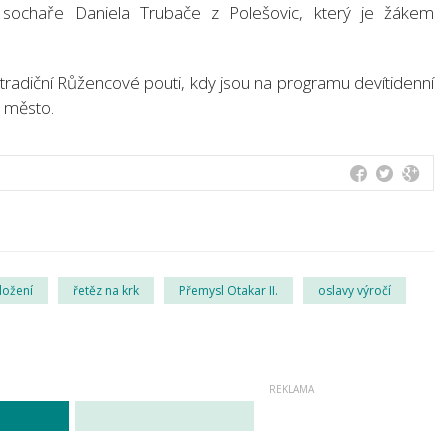
 sochaře Daniela Trubače z Polešovic, který je žákem
 tradiční Růžencové pouti, kdy jsou na programu devítidenní
é město.
ložení
řetěz na krk
Přemysl Otakar II.
oslavy výročí