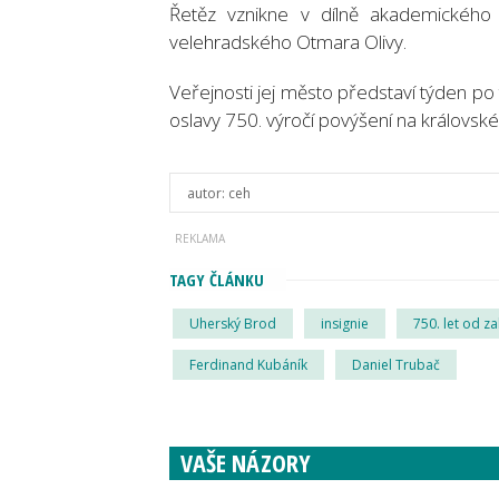
Řetěz vznikne v dílně akademického
velehradského Otmara Olivy.
Veřejnosti jej město představí týden po
oslavy 750. výročí povýšení na královsk
autor:
ceh
TAGY ČLÁNKU
Uherský Brod
insignie
750. let od za
Ferdinand Kubáník
Daniel Trubač
VAŠE NÁZORY