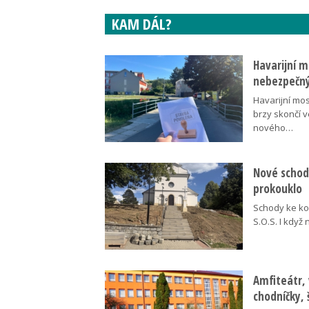
KAM DÁL?
Havarijní m
nebezpečný
Havarijní mos
brzy skončí 
nového…
Nové schody
prokouklo
Schody ke kos
S.O.S. I když
Amfiteátr,
chodníčky, 