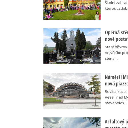
Školní zahra
kterou „zdobí
Opěrná stě
nově posta
Starý hřbito
největším pr
stěna…
Náměstí Mír
nová piazz
Revitalizace 
Veselí nad M
stavebních…
Asfaltový p