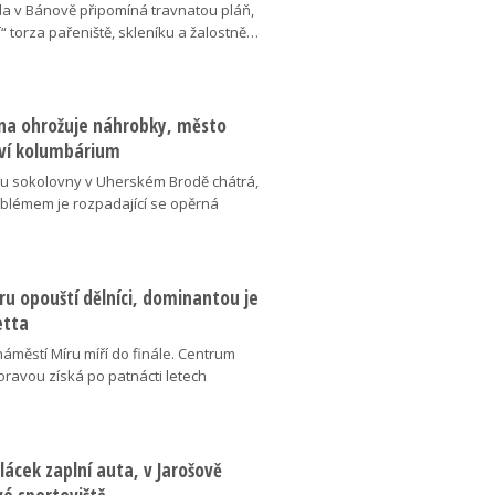
da v Bánově připomíná travnatou pláň,
“ torza pařeniště, skleníku a žalostně…
na ohrožuje náhrobky, město
ví kolumbárium
v u sokolovny v Uherském Brodě chátrá,
oblémem je rozpadající se opěrná
u opouští dělníci, dominantou je
etta
náměstí Míru míří do finále. Centrum
oravou získá po patnácti letech
lácek zaplní auta, v Jarošově