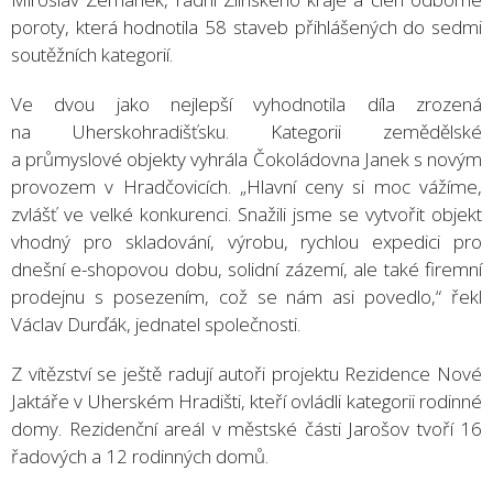
poroty, která hodnotila 58 staveb přihlášených do sedmi
soutěžních kategorií.
Ve dvou jako nejlepší vyhodnotila díla zrozená
na Uherskohradišťsku. Kategorii zemědělské
a průmyslové objekty vyhrála Čokoládovna Janek s novým
provozem v Hradčovicích. „Hlavní ceny si moc vážíme,
zvlášť ve velké konkurenci. Snažili jsme se vytvořit objekt
vhodný pro skladování, výrobu, rychlou expedici pro
dnešní e-shopovou dobu, solidní zázemí, ale také firemní
prodejnu s posezením, což se nám asi povedlo,“ řekl
Václav Durďák, jednatel společnosti.
Z vítězství se ještě radují autoři projektu Rezidence Nové
Jaktáře v Uherském Hradišti, kteří ovládli kategorii rodinné
domy. Rezidenční areál v městské části Jarošov tvoří 16
řadových a 12 rodinných domů.