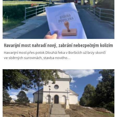
Havarijní most nahradí nový, zabrání nebezpečným kolizím
Havarijní most přes potok Dlouhá řeka v Boršicích už brzy skončí
ve sběrných surovinách, stavba nového…