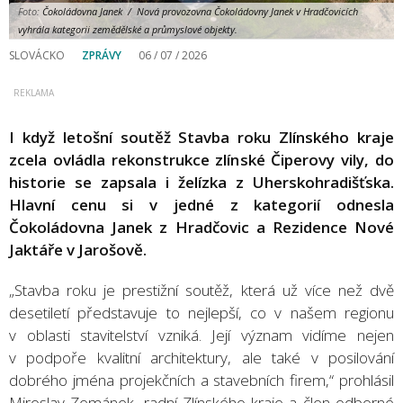
Foto:
Čokoládovna Janek / Nová provozovna Čokoládovny Janek v Hradčovicích
vyhrála kategorii zemědělské a průmyslové objekty.
SLOVÁCKO
ZPRÁVY
06 / 07 / 2026
I když letošní soutěž Stavba roku Zlínského kraje
zcela ovládla rekonstrukce zlínské Čiperovy vily, do
historie se zapsala i želízka z Uherskohradišťska.
Hlavní cenu si v jedné z kategorií odnesla
Čokoládovna Janek z Hradčovic a Rezidence Nové
Jaktáře v Jarošově.
„Stavba roku je prestižní soutěž, která už více než dvě
desetiletí představuje to nejlepší, co v našem regionu
v oblasti stavitelství vzniká. Její význam vidíme nejen
v podpoře kvalitní architektury, ale také v posilování
dobrého jména projekčních a stavebních firem,“ prohlásil
Miroslav Zemánek, radní Zlínského kraje a člen odborné