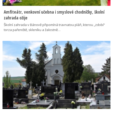
Amfiteátr, venkovní učebna i smyslové chodníčky, školní
zahrada ožije
Školní zahrada v Bánově připomíná travnatou pláň, kterou „zdobí“
torza pařeniště, skleníku a žalostně…