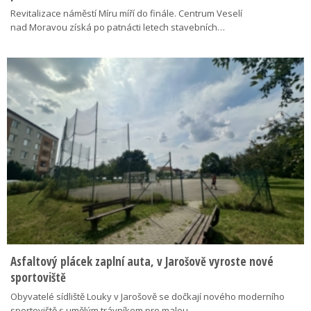
Revitalizace náměstí Míru míří do finále. Centrum Veselí
nad Moravou získá po patnácti letech stavebních…
Asfaltový plácek zaplní auta, v Jarošově vyroste nové
sportoviště
Obyvatelé sídliště Louky v Jarošově se dočkají nového moderního
sportoviště s umělým trávníkem pro malou…