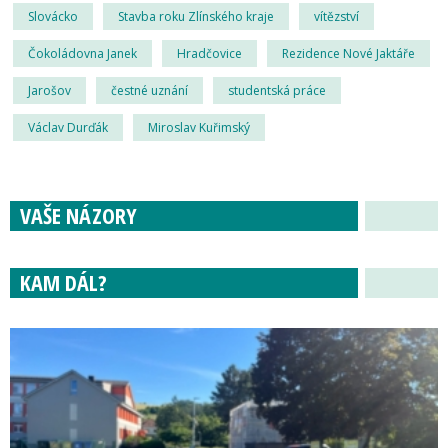
Slovácko
Stavba roku Zlínského kraje
vítězství
Čokoládovna Janek
Hradčovice
Rezidence Nové Jaktáře
Jarošov
čestné uznání
studentská práce
Václav Durďák
Miroslav Kuřimský
VAŠE NÁZORY
KAM DÁL?