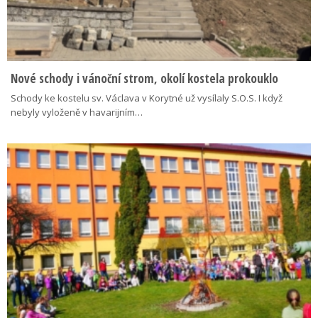
Nové schody i vánoční strom, okolí kostela prokouklo
Schody ke kostelu sv. Václava v Korytné už vysílaly S.O.S. I když
nebyly vyloženě v havarijním…