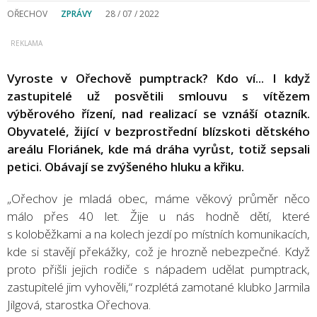
OŘECHOV
ZPRÁVY
28 / 07 / 2022
Vyroste v Ořechově pumptrack? Kdo ví... I když
zastupitelé už posvětili smlouvu s vítězem
výběrového řízení, nad realizací se vznáší otazník.
Obyvatelé, žijící v bezprostřední blízskoti dětského
areálu Floriánek, kde má dráha vyrůst, totiž sepsali
petici. Obávají se zvýšeného hluku a křiku.
„Ořechov je mladá obec, máme věkový průměr něco
málo přes 40 let. Žije u nás hodně dětí, které
s koloběžkami a na kolech jezdí po místních komunikacích,
kde si stavějí překážky, což je hrozně nebezpečné. Když
proto přišli jejich rodiče s nápadem udělat pumptrack,
zastupitelé jim vyhověli,“ rozplétá zamotané klubko Jarmila
Jilgová, starostka Ořechova.