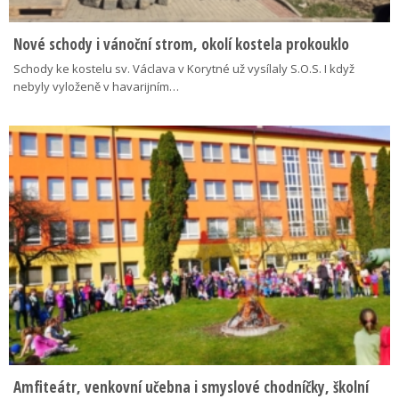
Nové schody i vánoční strom, okolí kostela prokouklo
Schody ke kostelu sv. Václava v Korytné už vysílaly S.O.S. I když
nebyly vyloženě v havarijním…
Amfiteátr, venkovní učebna i smyslové chodníčky, školní