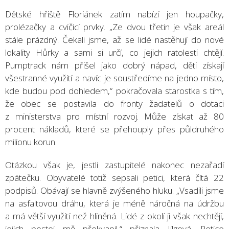
Dětské hřiště Floriánek zatím nabízí jen houpačky,
prolézačky a cvičicí prvky. „Ze dvou třetin je však areál
stále prázdný. Čekali jsme, až se lidé nastěhují do nové
lokality Hůrky a sami si určí, co jejich ratolesti chtějí.
Pumptrack nám přišel jako dobrý nápad, děti získají
všestranné využití a navíc je soustředíme na jedno místo,
kde budou pod dohledem,“ pokračovala starostka s tím,
že obec se postavila do fronty žadatelů o dotaci
z ministerstva pro místní rozvoj. Může získat až 80
procent nákladů, které se přehouply přes půldruhého
milionu korun.
Otázkou však je, jestli zastupitelé nakonec nezařadí
zpátečku. Obyvatelé totiž sepsali petici, která čítá 22
podpisů. Obávají se hlavně zvýšeného hluku. „Vsadili jsme
na asfaltovou dráhu, která je méně náročná na údržbu
a má větší využití než hliněná. Lidé z okolí ji však nechtějí,
jejich postoj mě překvapil,“ přiznala Jilgová. Petice