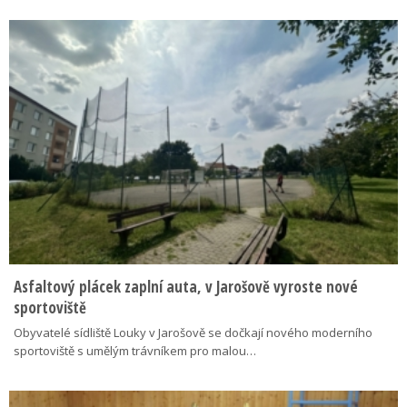
Asfaltový plácek zaplní auta, v Jarošově vyroste nové
sportoviště
Obyvatelé sídliště Louky v Jarošově se dočkají nového moderního
sportoviště s umělým trávníkem pro malou…