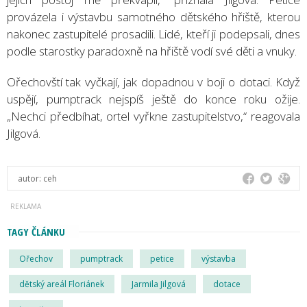
provázela i výstavbu samotného dětského hřiště, kterou
nakonec zastupitelé prosadili. Lidé, kteří ji podepsali, dnes
podle starostky paradoxně na hřiště vodí své děti a vnuky.
Ořechovští tak vyčkají, jak dopadnou v boji o dotaci. Když
uspějí, pumptrack nejspíš ještě do konce roku ožije.
„Nechci předbíhat, ortel vyřkne zastupitelstvo,“ reagovala
Jilgová.
autor:
ceh
TAGY ČLÁNKU
Ořechov
pumptrack
petice
výstavba
dětský areál Floriánek
Jarmila Jilgová
dotace