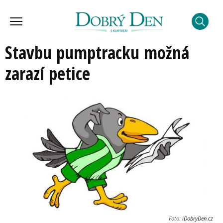
Stavbu pumptracku možná
zarazí petice
Foto:
iDobryDen.cz