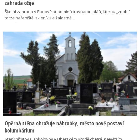
zahrada ožije
Školní zahrada v Bánově připomíná travnatou pláň, kterou „zdobí“
torza pařeniště, skleníku a žalostně…
Opěrná stěna ohrožuje náhrobky, město nově postaví
kolumbárium
Starý hřbitov u sokolovny v Uherském Brodě chátrá, největším