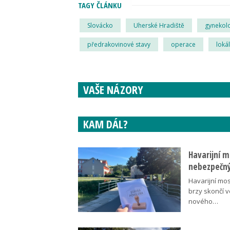
TAGY ČLÁNKU
Slovácko
Uherské Hradiště
gynekol
předrakovinové stavy
operace
loká
VAŠE NÁZORY
KAM DÁL?
Havarijní m
nebezpečný
Havarijní mos
brzy skončí 
nového…