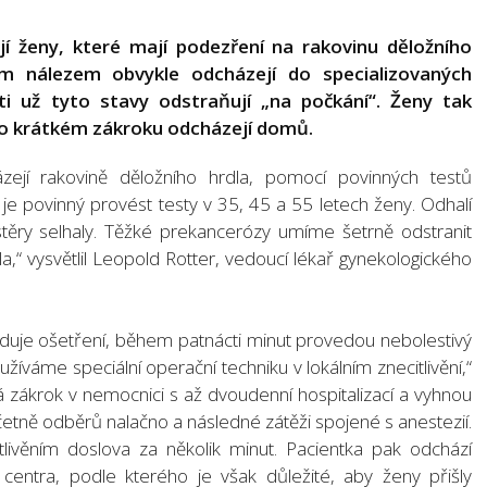
jí ženy, které mají podezření na rakovinu děložního
ým nálezem obvykle odcházejí do specializovaných
i už tyto stavy odstraňují „na počkání“. Ženy tak
 po krátkém zákroku odcházejí domů.
ázejí rakovině děložního hrdla, pomocí povinných testů
 je povinný provést testy v 35, 45 a 55 letech ženy. Odhalí
é stěry selhaly. Těžké prekancerózy umíme šetrně odstranit
la,“ vysvětlil Leopold Rotter, vedoucí lékař gynekologického
duje ošetření, během patnácti minut provedou nebolestivý
oužíváme speciální operační techniku v lokálním znecitlivění,“
á zákrok v nemocnici s až dvoudenní hospitalizací a vyhnou
etně odběrů nalačno a následné zátěži spojené s anestezií.
livěním doslova za několik minut. Pacientka pak odchází
centra, podle kterého je však důležité, aby ženy přišly