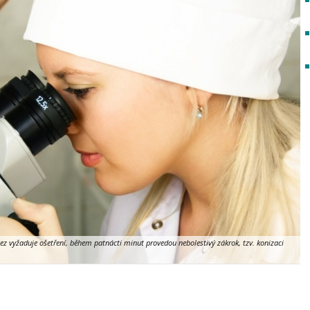
ez vyžaduje ošetření, během patnácti minut provedou nebolestivý zákrok, tzv. konizaci