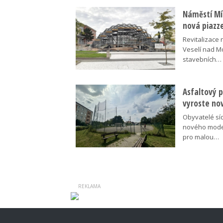
Náměstí Mír
nová piazz
Revitalizace 
Veselí nad M
stavebních…
Asfaltový p
vyroste no
Obyvatelé síd
nového moder
pro malou…