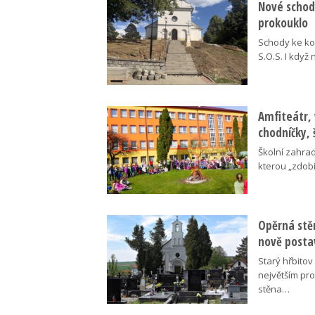
Nové schody
prokouklo
Schody ke kos
S.O.S. I když
Amfiteátr,
chodníčky, 
Školní zahra
kterou „zdobí
Opěrná stě
nově posta
Starý hřbito
největším pr
stěna…