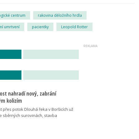
ogické centrum
rakovina děložního hrdla
lní umrtvení
pacientky
Leopold Rotter
ost nahradí nový, zabrání
m kolizím
t přes potok Dlouhá řeka v Boršicích už
ve sběrných surovinách, stavba