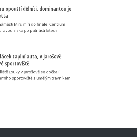
u opouští dělníci, dominantou je
etta
náměstí Míru míří do finále. Centrum
oravou získá po patnácti letech
lácek zaplní auta, v Jarošově
vé sportoviště
liště Louky v Jarošově se dočkají
ního sportoviště s umělým trávníkem