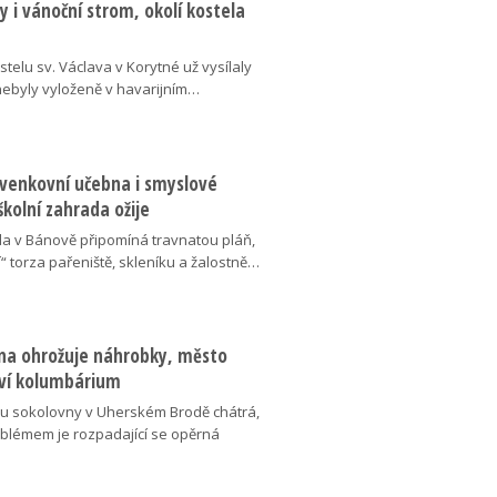
 i vánoční strom, okolí kostela
telu sv. Václava v Korytné už vysílaly
 nebyly vyloženě v havarijním…
 venkovní učebna i smyslové
školní zahrada ožije
da v Bánově připomíná travnatou pláň,
“ torza pařeniště, skleníku a žalostně…
na ohrožuje náhrobky, město
ví kolumbárium
v u sokolovny v Uherském Brodě chátrá,
oblémem je rozpadající se opěrná