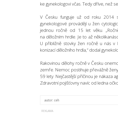
ke gynekologovi včas. Tedy dříve, než s
V Česku funguje už od roku 2014 sys
gynekologové provádějí u žen cytologick
jednou ročně od 15 let věku. „Ročn
na děložním hrdle. Je to až několikanás
U přibližně stovky žen ročně u nás v 
konizací děložního hrdla,“ dodal gynekolo
Rakovinou dělohy ročně v Česku onemocn
zemře. Nemoc postihuje převážně ženy 
59 lety. Nejčastější příčinou je nákaza 
Zdravotní pojišťovny navíc od ledna očko
autor:
ceh