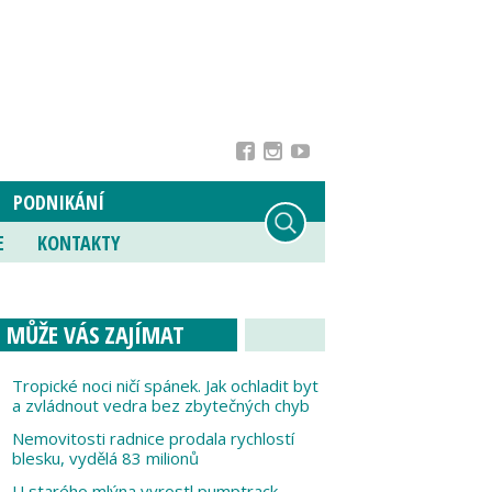
PODNIKÁNÍ
E
KONTAKTY
MŮŽE VÁS ZAJÍMAT
Tropické noci ničí spánek. Jak ochladit byt
a zvládnout vedra bez zbytečných chyb
Nemovitosti radnice prodala rychlostí
blesku, vydělá 83 milionů
U starého mlýna vyrostl pumptrack,