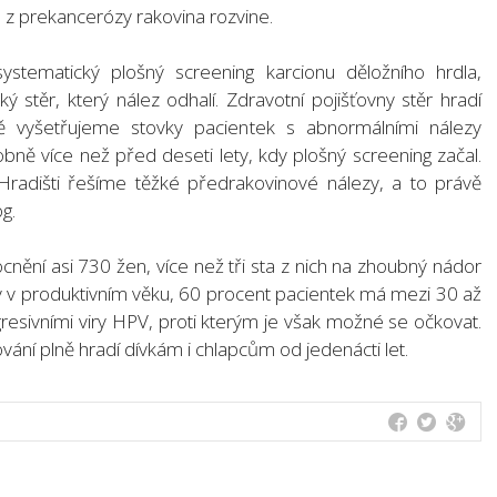
e z prekancerózy rakovina rozvine.
tematický plošný screening karcionu děložního hrdla,
ý stěr, který nález odhalí. Zdravotní pojišťovny stěr hradí
ě vyšetřujeme stovky pacientek s abnormálními nálezy
obně více než před deseti lety, kdy plošný screening začal.
Hradišti řešíme těžké předrakovinové nálezy, a to právě
g.
ění asi 730 žen, více než tři sta z nich na zhoubný nádor
v produktivním věku, 60 procent pacientek má mezi 30 až
agresivními viry HPV, proti kterým je však možné se očkovat.
vání plně hradí dívkám i chlapcům od jedenácti let.