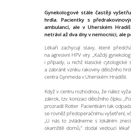
Gynekologové stále častěji vyšetřu
hrdla. Pacientky s předrakovinov
ambulancí, ale v Uherském Hradišt
netráví až dva dny v nemocnici, ale
Lékaři zachycují stavy, které předch
na agresivní HPV viry. „Každý gynekolog
i případy, u nichž klasické cytologick
a zabránit vzniku rakoviny děložního hrd
centra Gynmeda v Uherském Hradišti.
Když v centru rozhodnou, že nález vyža
zákrok, tzv. konizaci děložního čípku. „P
prozradil Rotter. Pacientkám tak odpad
se rovněž předoperačnímu vyšetření, vč
„U nás to zvládneme s lokálním znecit
okamžitě domů,“ dodal vedoucí lékař 