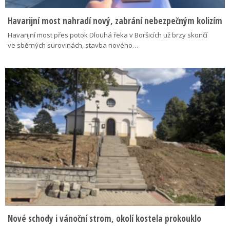
Havarijní most nahradí nový, zabrání nebezpečným kolizím
Havarijní most přes potok Dlouhá řeka v Boršicích už brzy skončí
ve sběrných surovinách, stavba nového…
Nové schody i vánoční strom, okolí kostela prokouklo