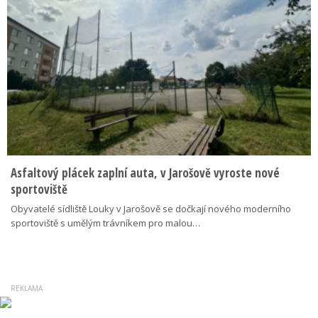
Asfaltový plácek zaplní auta, v Jarošově vyroste nové
sportoviště
Obyvatelé sídliště Louky v Jarošově se dočkají nového moderního
sportoviště s umělým trávníkem pro malou…