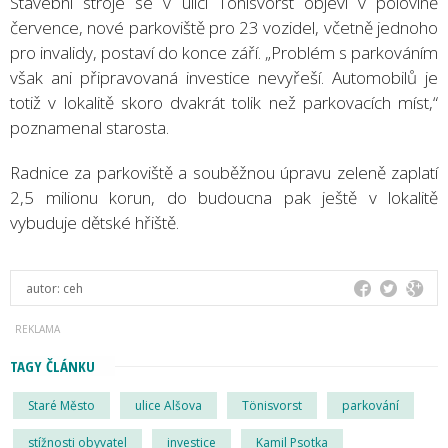
Stavební stroje se v ulici Tönisvorst objeví v polovině
července, nové parkoviště pro 23 vozidel, včetně jednoho
pro invalidy, postaví do konce září. „Problém s parkováním
však ani připravovaná investice nevyřeší. Automobilů je
totiž v lokalitě skoro dvakrát tolik než parkovacích míst,“
poznamenal starosta.
Radnice za parkoviště a souběžnou úpravu zeleně zaplatí
2,5 milionu korun, do budoucna pak ještě v lokalitě
vybuduje dětské hřiště.
autor:
ceh
TAGY ČLÁNKU
Staré Město
ulice Alšova
Tönisvorst
parkování
stížnosti obyvatel
investice
Kamil Psotka