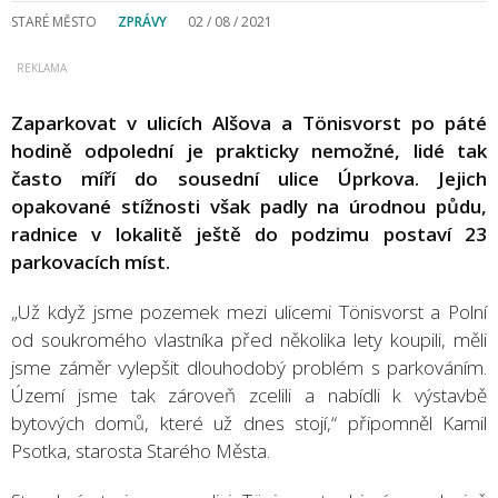
STARÉ MĚSTO
ZPRÁVY
02 / 08 / 2021
Zaparkovat v ulicích Alšova a Tönisvorst po páté
hodině odpolední je prakticky nemožné, lidé tak
často míří do sousední ulice Úprkova. Jejich
opakované stížnosti však padly na úrodnou půdu,
radnice v lokalitě ještě do podzimu postaví 23
parkovacích míst.
„Už když jsme pozemek mezi ulicemi Tönisvorst a Polní
od soukromého vlastníka před několika lety koupili, měli
jsme záměr vylepšit dlouhodobý problém s parkováním.
Území jsme tak zároveň zcelili a nabídli k výstavbě
bytových domů, které už dnes stojí,“ připomněl Kamil
Psotka, starosta Starého Města.