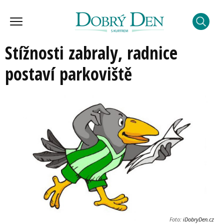
Stížnosti zabraly, radnice
postaví parkoviště
Foto:
iDobryDen.cz