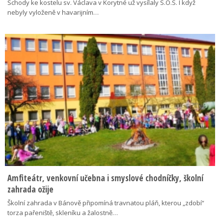
Schody ke kostelu sv. Václava v Korytné už vysílaly S.O.S. I když
nebyly vyloženě v havarijním…
Amfiteátr, venkovní učebna i smyslové chodníčky, školní
zahrada ožije
Školní zahrada v Bánově připomíná travnatou pláň, kterou „zdobí“
torza pařeniště, skleníku a žalostně…