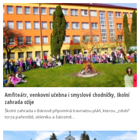
Amfiteátr, venkovní učebna i smyslové chodníčky, školní
zahrada ožije
Školní zahrada v Bánově připomíná travnatou pláň, kterou „zdobí“
torza pařeniště, skleníku a žalostně…