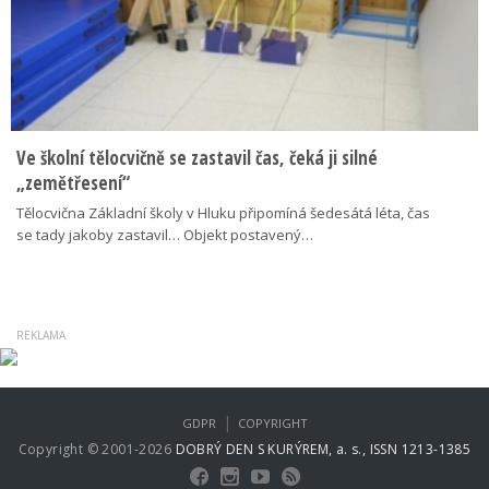
Ve školní tělocvičně se zastavil čas, čeká ji silné
„zemětřesení“
Tělocvična Základní školy v Hluku připomíná šedesátá léta, čas
se tady jakoby zastavil… Objekt postavený…
|
GDPR
COPYRIGHT
Copyright © 2001-2026
DOBRÝ DEN S KURÝREM, a. s., ISSN 1213-1385