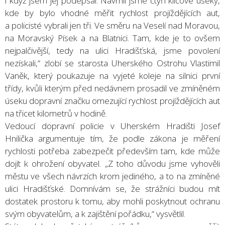
i když jsem jej podepsal. Navrhli jsme čtyři klíčové úseky,
kde by bylo vhodné měřit rychlost projíždějících aut,
a policisté vybrali jen tři. Ve směru na Veselí nad Moravou,
na Moravský Písek a na Blatnici. Tam, kde je to ovšem
nejpalčivější, tedy na ulici Hradišťská, jsme povolení
nezískali,“ zlobí se starosta Uherského Ostrohu Vlastimil
Vaněk, který poukazuje na vyjeté koleje na silnici první
třídy, kvůli kterým před nedávnem prosadil ve zmíněném
úseku dopravní značku omezující rychlost projíždějících aut
na třicet kilometrů v hodině.
Vedoucí dopravní policie v Uherském Hradišti Josef
Hnilička argumentuje tím, že podle zákona je měření
rychlosti potřeba zabezpečit především tam, kde může
dojít k ohrožení obyvatel. „Z toho důvodu jsme vyhověli
městu ve všech návrzích krom jediného, a to na zmíněné
ulici Hradišťské. Domnívám se, že strážníci budou mít
dostatek prostoru k tomu, aby mohli poskytnout ochranu
svým obyvatelům, a k zajištění pořádku,“ vysvětlil.