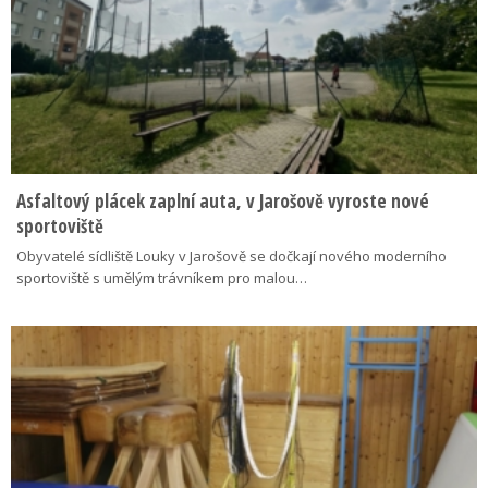
Asfaltový plácek zaplní auta, v Jarošově vyroste nové
sportoviště
Obyvatelé sídliště Louky v Jarošově se dočkají nového moderního
sportoviště s umělým trávníkem pro malou…