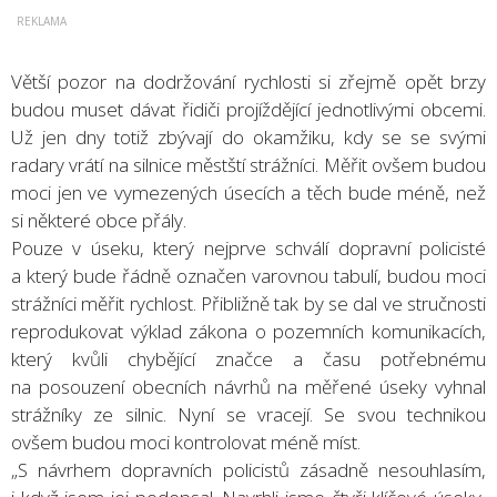
Větší pozor na dodržování rychlosti si zřejmě opět brzy
budou muset dávat řidiči projíždějící jednotlivými obcemi.
Už jen dny totiž zbývají do okamžiku, kdy se se svými
radary vrátí na silnice městští strážníci. Měřit ovšem budou
moci jen ve vymezených úsecích a těch bude méně, než
si některé obce přály.
Pouze v úseku, který nejprve schválí dopravní policisté
a který bude řádně označen varovnou tabulí, budou moci
strážníci měřit rychlost. Přibližně tak by se dal ve stručnosti
reprodukovat výklad zákona o pozemních komunikacích,
který kvůli chybějící značce a času potřebnému
na posouzení obecních návrhů na měřené úseky vyhnal
strážníky ze silnic. Nyní se vracejí. Se svou technikou
ovšem budou moci kontrolovat méně míst.
„S návrhem dopravních policistů zásadně nesouhlasím,