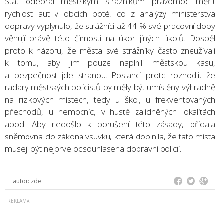
Stát odebral městským strážníkům pravomoc měřit
rychlost aut v obcích poté, co z analýzy ministerstva
dopravy vyplynulo, že strážníci až 44 % své pracovní doby
věnují právě této činnosti na úkor jiných úkolů. Dospěl
proto k názoru, že města své strážníky často zneužívají
k tomu, aby jim pouze naplnili městskou kasu,
a bezpečnost jde stranou. Poslanci proto rozhodli, že
radary městských policistů by měly být umístěny výhradně
na rizikových místech, tedy u škol, u frekventovaných
přechodů, u nemocnic, v hustě zalidněných lokalitách
apod. Aby nedošlo k porušení této zásady, přidala
sněmovna do zákona vsuvku, která doplnila, že tato místa
musejí být nejprve odsouhlasena dopravní policií.
autor:
zde