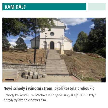
KAM DÁL?
Nové schody i vánoční strom, okolí kostela prokouklo
Schody ke kostelu sv. Václava v Korytné už vysílaly S.O.S. I když
nebyly vyloženě v havarijním…