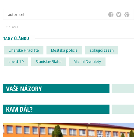
autor:
ceh
TAGY ČLÁNKU
Uherské Hradiště
Městská policie
šokující zásah
covid-19
Stanislav Blaha
Michal Dvouletý
VAŠE NÁZORY
KAM DÁL?