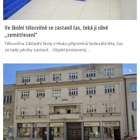
Ve školní tělocvičně se zastavil čas, čeká ji silné
„zemětřesení“
Tělocvična Základní školy v Hluku připomíná šedesátá léta, čas
se tady jakoby zastavil… Objekt postavený…