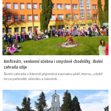
Amfiteátr, venkovní učebna i smyslové chodníčky, školní
zahrada ožije
Školní zahrada v Bánově připomíná travnatou pláň, kterou „zdobí“
torza pařeniště, skleníku a žalostně…