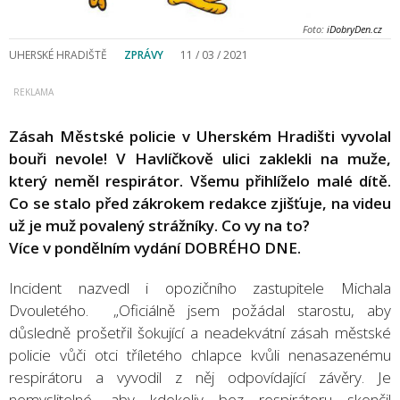
Foto:
iDobryDen.cz
UHERSKÉ HRADIŠTĚ
ZPRÁVY
11 / 03 / 2021
Zásah Městské policie v Uherském Hradišti vyvolal
bouři nevole! V Havlíčkově ulici zaklekli na muže,
který neměl respirátor. Všemu přihlíželo malé dítě.
Co se stalo před zákrokem redakce zjišťuje, na videu
už je muž povalený strážníky. Co vy na to?
Více v pondělním vydání DOBRÉHO DNE.
Incident nazvedl i opozičního zastupitele Michala
Dvouletého. „Oficiálně jsem požádal starostu, aby
důsledně prošetřil šokující a neadekvátní zásah městské
policie vůči otci tříletého chlapce kvůli nenasazenému
respirátoru a vyvodil z něj odpovídající závěry. Je
nemyslitelné, aby kdokoliv bez respirátoru skončil