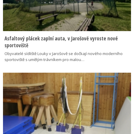
Asfaltový plácek zaplní auta, v Jarošově vyroste nové
sportoviště
Obyvatelé sídliště Louky v Jarošově se dočkají nového moderního
sportoviště s umělým trávníkem pro malou…