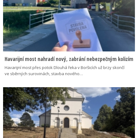
Havarijní most nahradí nový, zabrání nebezpečným kolizím
Havarijní most přes potok Dlouhá řeka v Boršicích už brzy skončí
ve sběrných surovinách, stavba nového…