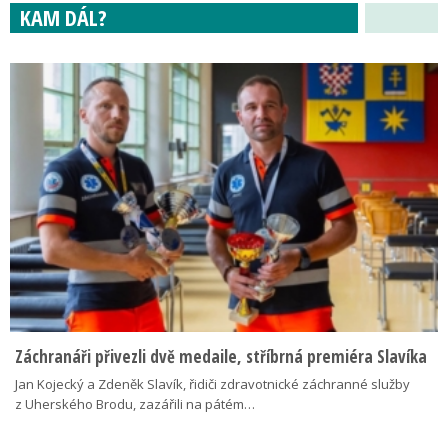
KAM DÁL?
Záchranáři přivezli dvě medaile, stříbrná premiéra Slavíka
Jan Kojecký a Zdeněk Slavík, řidiči zdravotnické záchranné služby
z Uherského Brodu, zazářili na pátém…