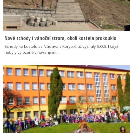
Nové schody i vánoční strom, okolí kostela prokouklo
Schody ke kostelu sv. Václava v Korytné už vysílaly S.O.S. I když
nebyly vyloženě v havarijním…