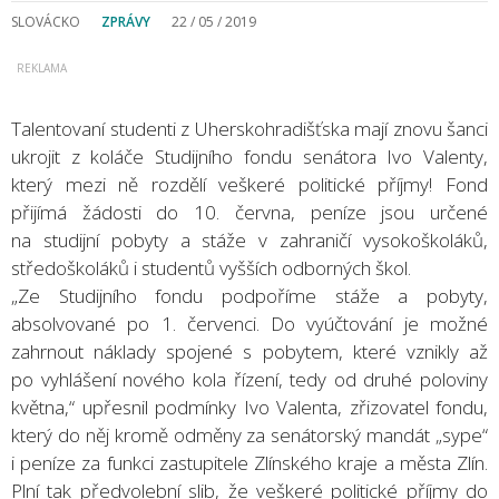
SLOVÁCKO
ZPRÁVY
22 / 05 / 2019
Talentovaní studenti z Uherskohradišťska mají znovu šanci
ukrojit z koláče Studijního fondu senátora Ivo Valenty,
který mezi ně rozdělí veškeré politické příjmy! Fond
přijímá žádosti do 10. června, peníze jsou určené
na studijní pobyty a stáže v zahraničí vysokoškoláků,
středoškoláků i studentů vyšších odborných škol.
„Ze Studijního fondu podpoříme stáže a pobyty,
absolvované po 1. červenci. Do vyúčtování je možné
zahrnout náklady spojené s pobytem, které vznikly až
po vyhlášení nového kola řízení, tedy od druhé poloviny
května,“ upřesnil podmínky Ivo Valenta, zřizovatel fondu,
který do něj kromě odměny za senátorský mandát „sype“
i peníze za funkci zastupitele Zlínského kraje a města Zlín.
Plní tak předvolební slib, že veškeré politické příjmy do