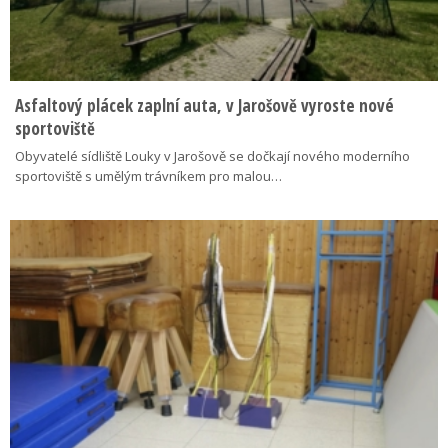
Asfaltový plácek zaplní auta, v Jarošově vyroste nové
sportoviště
Obyvatelé sídliště Louky v Jarošově se dočkají nového moderního
sportoviště s umělým trávníkem pro malou…