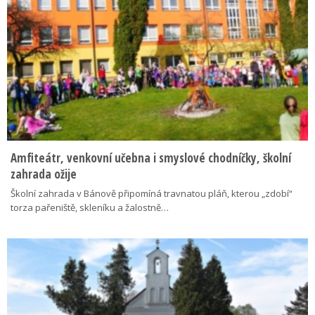
Amfiteátr, venkovní učebna i smyslové chodníčky, školní
zahrada ožije
Školní zahrada v Bánově připomíná travnatou pláň, kterou „zdobí“
torza pařeniště, skleníku a žalostně…