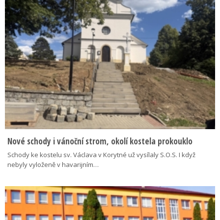
Nové schody i vánoční strom, okolí kostela prokouklo
Schody ke kostelu sv. Václava v Korytné už vysílaly S.O.S. I když
nebyly vyloženě v havarijním…