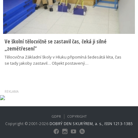
Ve školní tělocvičně se zastavil čas, čeká ji silné
„zemětřesení“
Tělocvična Základní školy v Hluku připomíná šedesátá léta, čas
se tady jakoby zastavil… Objekt postavený…
|
GDPR
COPYRIGHT
Copyright © 2001-2026
DOBRÝ DEN S KURÝREM, a. s., ISSN 1213-1385