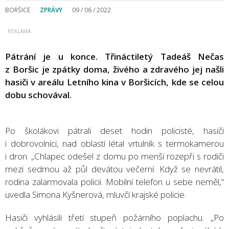
BORŠICE
ZPRÁVY
09 / 06 / 2022
Pátrání je u konce. Třináctiletý Tadeáš Nečas
z Boršic je zpátky doma, živého a zdravého jej našli
hasiči v areálu Letního kina v Boršicích, kde se celou
dobu schovával.
Po školákovi pátrali deset hodin policisté, hasiči
i dobrovolníci, nad oblastí létal vrtulník s termokamerou
i dron. „Chlapec odešel z domu po menší rozepři s rodiči
mezi sedmou až půl devátou večerní. Když se nevrátil,
rodina zalarmovala policii. Mobilní telefon u sebe neměl,“
uvedla Simona Kyšnerová, mluvčí krajské policie.
Hasiči vyhlásili třetí stupeň požárního poplachu. „Po