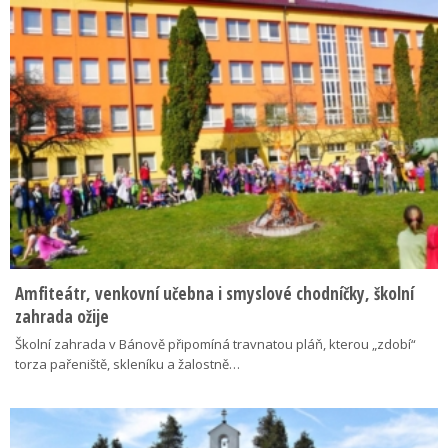
Amfiteátr, venkovní učebna i smyslové chodníčky, školní
zahrada ožije
Školní zahrada v Bánově připomíná travnatou pláň, kterou „zdobí“
torza pařeniště, skleníku a žalostně…