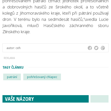
pohřešovaném pátralo čtrnáct jednotek profesionálních
a dobrovolných hasičů ze širokého okolí, a to včetně
kolegů z Jihomoravského kraje, kteří při pátrání používají
dron. V terénu bylo na sedmdesát hasičů,“uvedla Lucie
Javoříková, mluvčí Hasičského záchranného sboru
Zlínského kraje.
autor:
ceh
TAGY ČLÁNKU
patrání
pohřešovaný chlapec
VAŠE NÁZORY