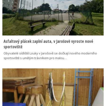
Asfaltový plácek zaplní auta, v Jarošově vyroste nové
sportoviště
Obyvatelé sídliště Louky v Jarošově se dočkají nového moderního
sportoviště s umělým trávníkem pro malou…