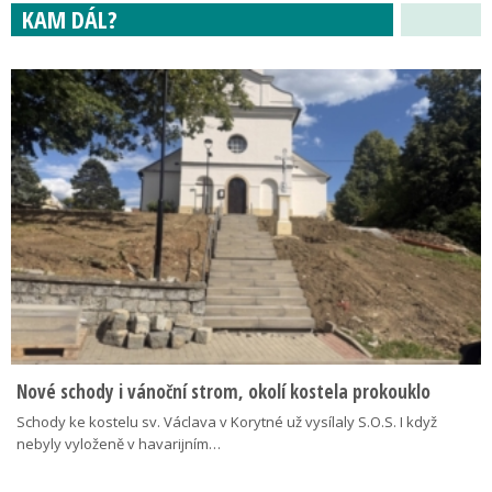
KAM DÁL?
Nové schody i vánoční strom, okolí kostela prokouklo
Schody ke kostelu sv. Václava v Korytné už vysílaly S.O.S. I když
nebyly vyloženě v havarijním…