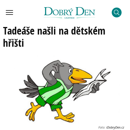
Tadeáše našli na dětském
hřišti
Foto:
iDobryDen.cz