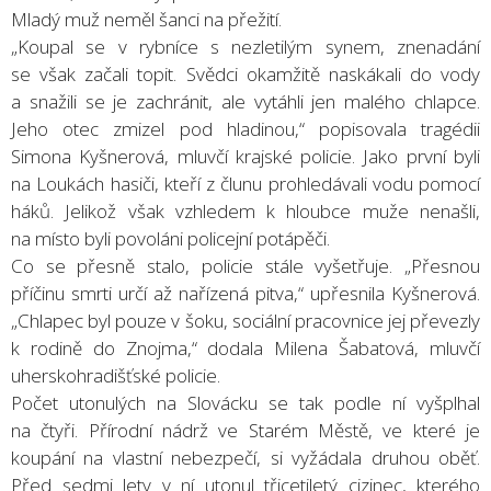
Mladý muž neměl šanci na přežití.
„Koupal se v rybníce s nezletilým synem, znenadání
se však začali topit. Svědci okamžitě naskákali do vody
a snažili se je zachránit, ale vytáhli jen malého chlapce.
Jeho otec zmizel pod hladinou,“ popisovala tragédii
Simona Kyšnerová, mluvčí krajské policie. Jako první byli
na Loukách hasiči, kteří z člunu prohledávali vodu pomocí
háků. Jelikož však vzhledem k hloubce muže nenašli,
na místo byli povoláni policejní potápěči.
Co se přesně stalo, policie stále vyšetřuje. „Přesnou
příčinu smrti určí až nařízená pitva,“ upřesnila Kyšnerová.
„Chlapec byl pouze v šoku, sociální pracovnice jej převezly
k rodině do Znojma,“ dodala Milena Šabatová, mluvčí
uherskohradišťské policie.
Počet utonulých na Slovácku se tak podle ní vyšplhal
na čtyři. Přírodní nádrž ve Starém Městě, ve které je
koupání na vlastní nebezpečí, si vyžádala druhou oběť.
Před sedmi lety v ní utonul třicetiletý cizinec, kterého