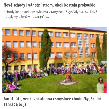
Nové schody i vánoční strom, okolí kostela prokouklo
Schody ke kostelu sv. Václava v Korytné už vysílaly S.O.S. I když
nebyly vyloženě v havarijním…
Amfiteátr, venkovní učebna i smyslové chodníčky, školní
zahrada ožije