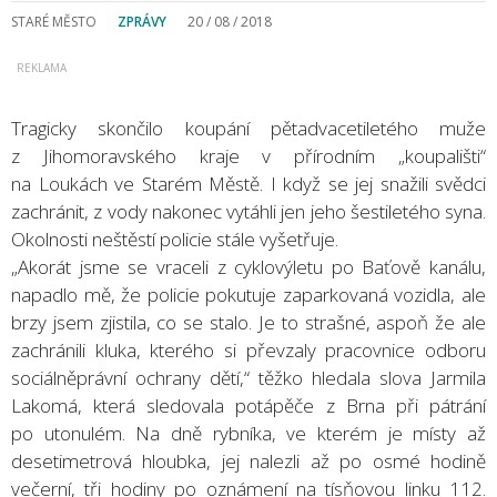
STARÉ MĚSTO
ZPRÁVY
20 / 08 / 2018
Tragicky skončilo koupání pětadvacetiletého muže
z Jihomoravského kraje v přírodním „koupališti“
na Loukách ve Starém Městě. I když se jej snažili svědci
zachránit, z vody nakonec vytáhli jen jeho šestiletého syna.
Okolnosti neštěstí policie stále vyšetřuje.
„Akorát jsme se vraceli z cyklovýletu po Baťově kanálu,
napadlo mě, že policie pokutuje zaparkovaná vozidla, ale
brzy jsem zjistila, co se stalo. Je to strašné, aspoň že ale
zachránili kluka, kterého si převzaly pracovnice odboru
sociálněprávní ochrany dětí,“ těžko hledala slova Jarmila
Lakomá, která sledovala potápěče z Brna při pátrání
po utonulém. Na dně rybníka, ve kterém je místy až
desetimetrová hloubka, jej nalezli až po osmé hodině
večerní, tři hodiny po oznámení na tísňovou linku 112.