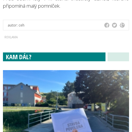
připomíná malý pomníček.
autor:
ceh
KAM DÁL?