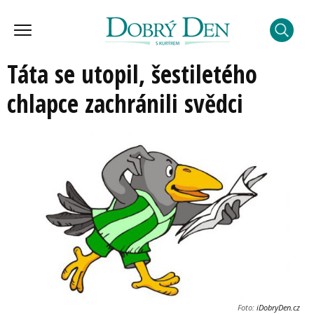
Táta se utopil, šestiletého
chlapce zachránili svědci
Foto:
iDobryDen.cz