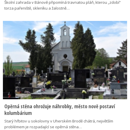
Školní zahrada v Bánově připomíná travnatou pláň, kterou „zdobí“
torza pařeniště, skleníku a žalostně…
Opěrná stěna ohrožuje náhrobky, město nově postaví
kolumbárium
Starý hřbitov u sokolovny v Uherském Brodě chátrá, největším
problémem je rozpadající se opěrná stěna…