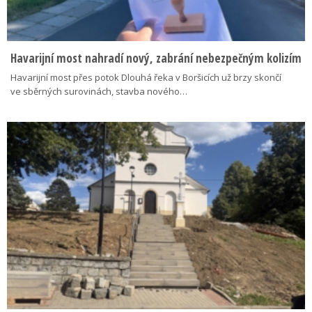
Havarijní most nahradí nový, zabrání nebezpečným kolizím
Havarijní most přes potok Dlouhá řeka v Boršicích už brzy skončí
ve sběrných surovinách, stavba nového…