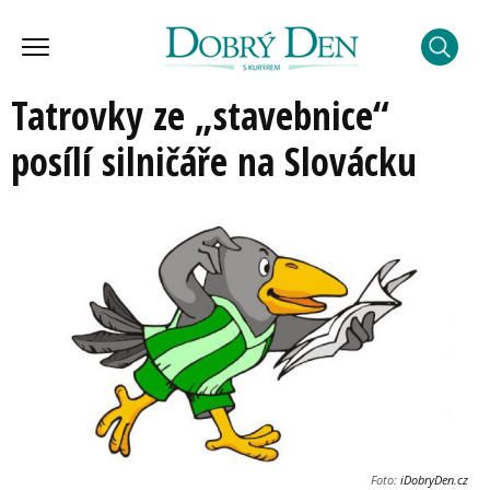
Tatrovky ze „stavebnice“
posílí silničáře na Slovácku
Foto:
iDobryDen.cz