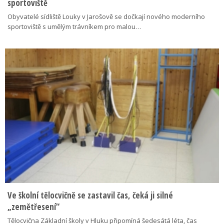
sportoviště
Obyvatelé sídliště Louky v Jarošově se dočkají nového moderního
sportoviště s umělým trávníkem pro malou…
Ve školní tělocvičně se zastavil čas, čeká ji silné
„zemětřesení“
Tělocvična Základní školy v Hluku připomíná šedesátá léta, čas