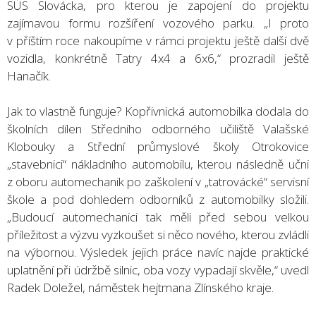
SÚS Slovácka, pro kterou je zapojení do projektu
zajímavou formu rozšíření vozového parku. „I proto
v příštím roce nakoupíme v rámci projektu ještě další dvě
vozidla, konkrétně Tatry 4x4 a 6x6,“ prozradil ještě
Hanačík.
Jak to vlastně funguje? Kopřivnická automobilka dodala do
školních dílen Středního odborného učiliště Valašské
Klobouky a Střední průmyslové školy Otrokovice
„stavebnici“ nákladního automobilu, kterou následně učni
z oboru automechanik po zaškolení v „tatrovácké“ servisní
škole a pod dohledem odborníků z automobilky složili.
„Budoucí automechanici tak měli před sebou velkou
příležitost a výzvu vyzkoušet si něco nového, kterou zvládli
na výbornou. Výsledek jejich práce navíc najde praktické
uplatnění při údržbě silnic, oba vozy vypadají skvěle,“ uvedl
Radek Doležel, náměstek hejtmana Zlínského kraje.