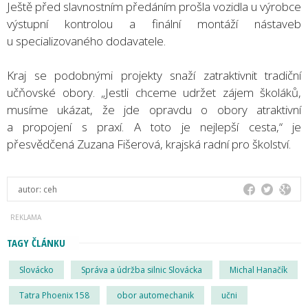
Ještě před slavnostním předáním prošla vozidla u výrobce
výstupní kontrolou a finální montáží nástaveb
u specializovaného dodavatele.
Kraj se podobnými projekty snaží zatraktivnit tradiční
učňovské obory. „Jestli chceme udržet zájem školáků,
musíme ukázat, že jde opravdu o obory atraktivní
a propojení s praxí. A toto je nejlepší cesta,“ je
přesvědčená Zuzana Fišerová, krajská radní pro školství.
autor:
ceh
TAGY ČLÁNKU
Slovácko
Správa a údržba silnic Slovácka
Michal Hanačík
Tatra Phoenix 158
obor automechanik
učni