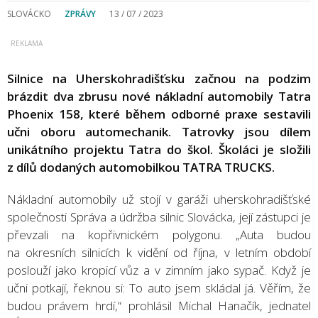
SLOVÁCKO
ZPRÁVY
13 / 07 / 2023
Silnice na Uherskohradišťsku začnou na podzim
brázdit dva zbrusu nové nákladní automobily Tatra
Phoenix 158, které během odborné praxe sestavili
učni oboru automechanik. Tatrovky jsou dílem
unikátního projektu Tatra do škol. Školáci je složili
z dílů dodaných automobilkou TATRA TRUCKS.
Nákladní automobily už stojí v garáži uherskohradišťské
společnosti Správa a údržba silnic Slovácka, její zástupci je
převzali na kopřivnickém polygonu. „Auta budou
na okresních silnicích k vidění od října, v letním období
poslouží jako kropicí vůz a v zimním jako sypač. Když je
učni potkají, řeknou si: To auto jsem skládal já. Věřím, že
budou právem hrdí,“ prohlásil Michal Hanačík, jednatel