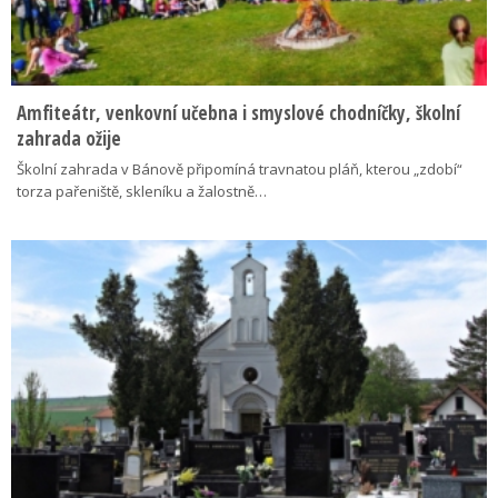
Amfiteátr, venkovní učebna i smyslové chodníčky, školní
zahrada ožije
Školní zahrada v Bánově připomíná travnatou pláň, kterou „zdobí“
torza pařeniště, skleníku a žalostně…