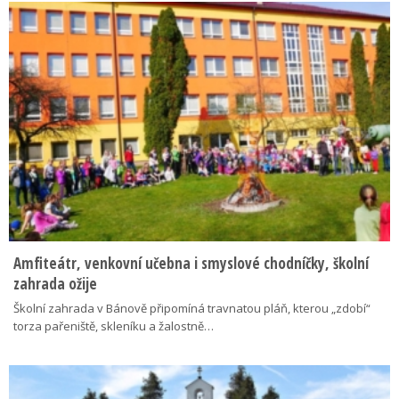
Amfiteátr, venkovní učebna i smyslové chodníčky, školní
zahrada ožije
Školní zahrada v Bánově připomíná travnatou pláň, kterou „zdobí“
torza pařeniště, skleníku a žalostně…