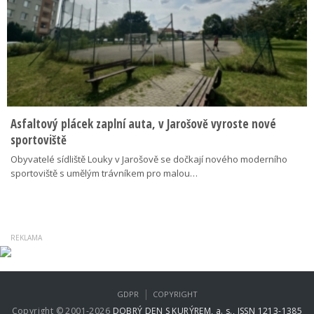
Asfaltový plácek zaplní auta, v Jarošově vyroste nové
sportoviště
Obyvatelé sídliště Louky v Jarošově se dočkají nového moderního
sportoviště s umělým trávníkem pro malou…
|
GDPR
COPYRIGHT
Copyright © 2001-2026
DOBRÝ DEN S KURÝREM, a. s., ISSN 1213-1385