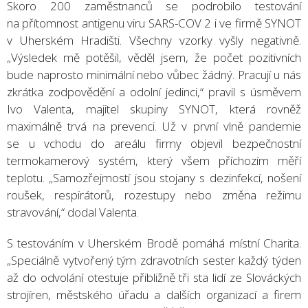
Skoro 200 zaměstnanců se podrobilo testování
na přítomnost antigenu viru SARS-COV 2 i ve firmě SYNOT
v Uherském Hradišti. Všechny vzorky vyšly negativně.
„Výsledek mě potěšil, věděl jsem, že počet pozitivních
bude naprosto minimální nebo vůbec žádný. Pracují u nás
zkrátka zodpovědění a odolní jedinci,“ pravil s úsměvem
Ivo Valenta, majitel skupiny SYNOT, která rovněž
maximálně trvá na prevenci. Už v první vlně pandemie
se u vchodu do areálu firmy objevil bezpečnostní
termokamerový systém, který všem příchozím měří
teplotu. „Samozřejmostí jsou stojany s dezinfekcí, nošení
roušek, respirátorů, rozestupy nebo změna režimu
stravování,“ dodal Valenta.
S testováním v Uherském Brodě pomáhá místní Charita.
„Speciálně vytvořený tým zdravotních sester každý týden
až do odvolání otestuje přibližně tři sta lidí ze Slováckých
strojíren, městského úřadu a dalších organizací a firem