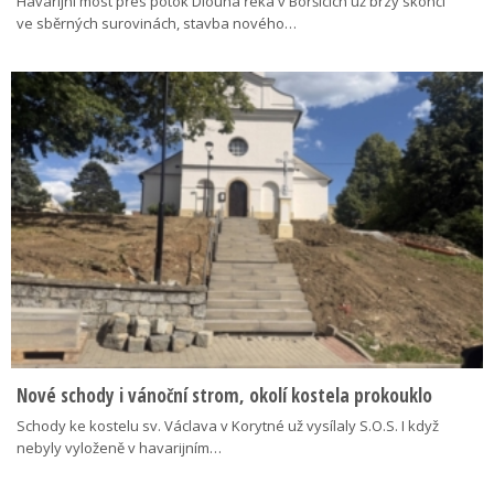
Havarijní most přes potok Dlouhá řeka v Boršicích už brzy skončí
ve sběrných surovinách, stavba nového…
Nové schody i vánoční strom, okolí kostela prokouklo
Schody ke kostelu sv. Václava v Korytné už vysílaly S.O.S. I když
nebyly vyloženě v havarijním…