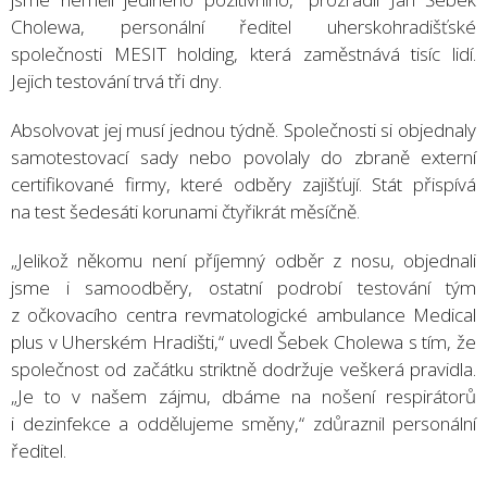
Cholewa, personální ředitel uherskohradišťské
společnosti MESIT holding, která zaměstnává tisíc lidí.
Jejich testování trvá tři dny.
Absolvovat jej musí jednou týdně. Společnosti si objednaly
samotestovací sady nebo povolaly do zbraně externí
certifikované firmy, které odběry zajišťují. Stát přispívá
na test šedesáti korunami čtyřikrát měsíčně.
„Jelikož někomu není příjemný odběr z nosu, objednali
jsme i samoodběry, ostatní podrobí testování tým
z očkovacího centra revmatologické ambulance Medical
plus v Uherském Hradišti,“ uvedl Šebek Cholewa s tím, že
společnost od začátku striktně dodržuje veškerá pravidla.
„Je to v našem zájmu, dbáme na nošení respirátorů
i dezinfekce a oddělujeme směny,“ zdůraznil personální
ředitel.