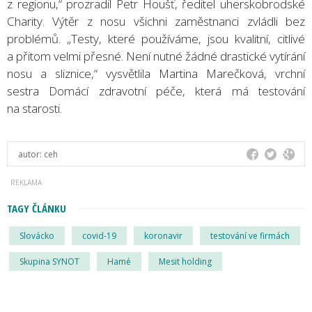
z regionu,“ prozradil Petr Houšť, ředitel uherskobrodské
Charity. Výtěr z nosu všichni zaměstnanci zvládli bez
problémů. „Testy, které používáme, jsou kvalitní, citlivé
a přitom velmi přesné. Není nutné žádné drastické vytírání
nosu a sliznice,“ vysvětlila Martina Marečková, vrchní
sestra Domácí zdravotní péče, která má testování
na starosti.
autor:
ceh
TAGY ČLÁNKU
Slovácko
covid-19
koronavir
testování ve firmách
Skupina SYNOT
Hamé
Mesit holding