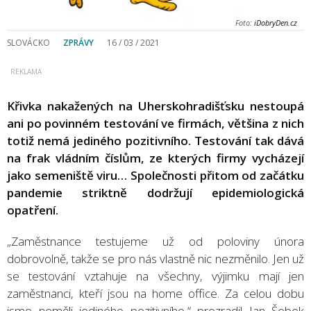
Foto:
iDobryDen.cz
SLOVÁCKO
ZPRÁVY
16 / 03 / 2021
Křivka nakažených na Uherskohradišťsku nestoupá
ani po povinném testování ve firmách, většina z nich
totiž nemá jediného pozitivního. Testování tak dává
na frak vládním číslům, ze kterých firmy vycházejí
jako semeniště viru… Společnosti přitom od začátku
pandemie striktně dodržují epidemiologická
opatření.
„Zaměstnance testujeme už od poloviny února
dobrovolně, takže se pro nás vlastně nic nezměnilo. Jen už
se testování vztahuje na všechny, výjimku mají jen
zaměstnanci, kteří jsou na home office. Za celou dobu
jsme neměli jediného pozitivního,“ prozradil Jan Šebek