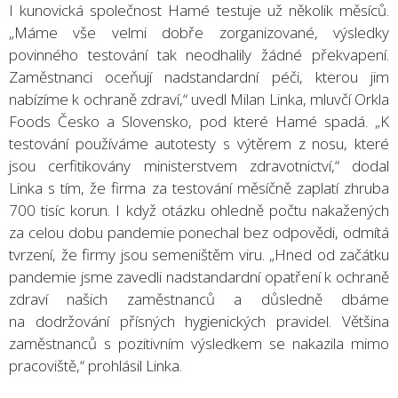
I kunovická společnost Hamé testuje už několik měsíců.
„Máme vše velmi dobře zorganizované, výsledky
povinného testování tak neodhalily žádné překvapení.
Zaměstnanci oceňují nadstandardní péči, kterou jim
nabízíme k ochraně zdraví,“ uvedl Milan Linka, mluvčí Orkla
Foods Česko a Slovensko, pod které Hamé spadá. „K
testování používáme autotesty s výtěrem z nosu, které
jsou cerfitikovány ministerstvem zdravotnictví,“ dodal
Linka s tím, že firma za testování měsíčně zaplatí zhruba
700 tisíc korun. I když otázku ohledně počtu nakažených
za celou dobu pandemie ponechal bez odpovědi, odmítá
tvrzení, že firmy jsou semeništěm viru. „Hned od začátku
pandemie jsme zavedli nadstandardní opatření k ochraně
zdraví našich zaměstnanců a důsledně dbáme
na dodržování přísných hygienických pravidel. Většina
zaměstnanců s pozitivním výsledkem se nakazila mimo
pracoviště,“ prohlásil Linka.