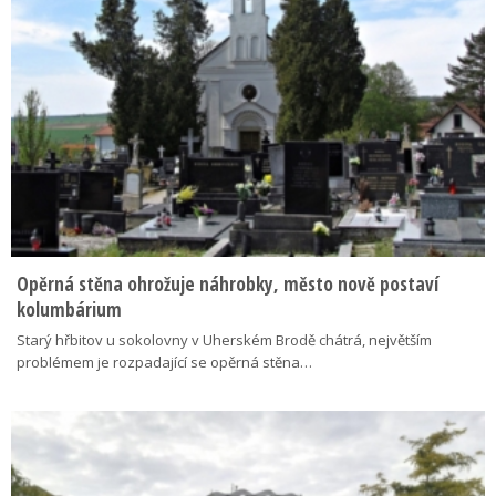
Opěrná stěna ohrožuje náhrobky, město nově postaví
kolumbárium
Starý hřbitov u sokolovny v Uherském Brodě chátrá, největším
problémem je rozpadající se opěrná stěna…