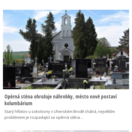
Opěrná stěna ohrožuje náhrobky, město nově postaví
kolumbárium
Starý hřbitov u sokolovny v Uherském Brodě chátrá, největším
problémem je rozpadající se opěrná stěna…