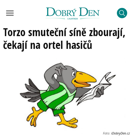
Torzo smuteční síně zbourají,
čekají na ortel hasičů
Foto:
iDobryDen.cz