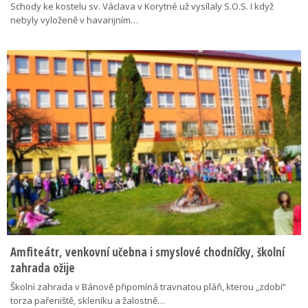
Schody ke kostelu sv. Václava v Korytné už vysílaly S.O.S. I když
nebyly vyloženě v havarijním…
Amfiteátr, venkovní učebna i smyslové chodníčky, školní
zahrada ožije
Školní zahrada v Bánově připomíná travnatou pláň, kterou „zdobí“
torza pařeniště, skleníku a žalostně…