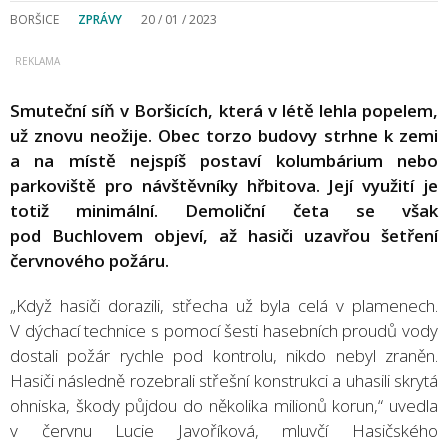
BORŠICE
ZPRÁVY
20 / 01 / 2023
Smuteční síň v Boršicích, která v létě lehla popelem,
už znovu neožije. Obec torzo budovy strhne k zemi
a na místě nejspíš postaví kolumbárium nebo
parkoviště pro návštěvníky hřbitova. Její využití je
totiž minimální. Demoliční četa se však
pod Buchlovem objeví, až hasiči uzavřou šetření
červnového požáru.
„Když hasiči dorazili, střecha už byla celá v plamenech.
V dýchací technice s pomocí šesti hasebních proudů vody
dostali požár rychle pod kontrolu, nikdo nebyl zraněn.
Hasiči následně rozebrali střešní konstrukci a uhasili skrytá
ohniska, škody půjdou do několika milionů korun,“ uvedla
v červnu Lucie Javoříková, mluvčí Hasičského