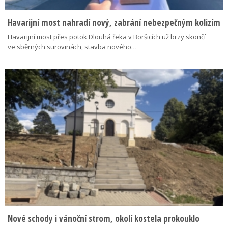
Havarijní most nahradí nový, zabrání nebezpečným kolizím
Havarijní most přes potok Dlouhá řeka v Boršicích už brzy skončí
ve sběrných surovinách, stavba nového…
Nové schody i vánoční strom, okolí kostela prokouklo