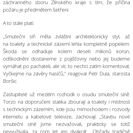
záchranného sboru Zlínského kraje s tím, že příčina
požáru je předmětem šetření.
A to stále platí.
„Smuteční síň měla zvláštní architektonický styl, až
na toalety a technické zázemí lehla kompletně popelem.
Škoda se odhaduje kolem deseti milionů korun,
odškodnění dostaneme z pojišťovny nebo jej budeme
vymáhat po pachateli, ale víc to nechci zatím komentovat.
Vyčkejme na závěry hasičů,“ reagoval Petr Dula, starosta
Boršic.
Zastupitelé už mezitím rozhodli o osudu smuteční síně.
Torzo na doporučení statika zbourají a toalety i místnost
s technickým zázemím, kde jsou mimochodem i rozvody
internetu a kabelové televize, zachovají. „Stavbu nové
smuteční síně jsme nezvažovali, prakticky se totiž
nevyužívala, za osm let jen dvakrát… Obřady tradičně