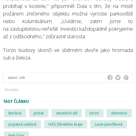
probíhají v kostele,“ připomněl Dula s tím, že na místě
požárem zničeného objektu možná vyroste parkoviště
nebo kolumbárium. „Uvidíme, zatím jsme to
na zastupitelstvu neřešili. Investici každopádně pokryjeme
až z odškodného,“ zdůraznil starosta.
Torzo budovy skončí ve sběrném dvoře jako hromada
suti a železa.
autor:
ceh
TAGY ČLÁNKU
Boršice
požár
smuteční síň
torzo
demolice
pojistná událost
HZS Zlínského kraje
Lucie Javoříková
Petr Dula