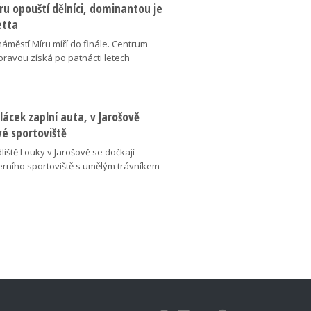
u opouští dělníci, dominantou je
etta
náměstí Míru míří do finále. Centrum
oravou získá po patnácti letech
lácek zaplní auta, v Jarošově
vé sportoviště
liště Louky v Jarošově se dočkají
ního sportoviště s umělým trávníkem