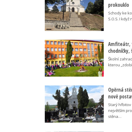
prokouklo
Schody ke kos
S.O.S. I když
Amfiteátr,
chodníčky, 
Školní zahra
kterou „zdobí
Opěrná stě
nově posta
Starý hřbito
největším pr
stěna…