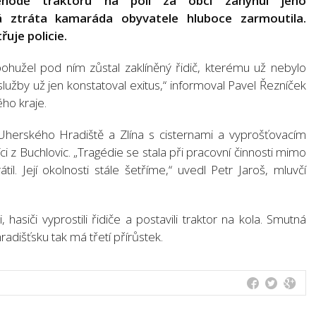
nehodě traktoru na poli za obcí zahynul jeho
á ztráta kamaráda obyvatele hluboce zarmoutila.
řuje policie.
, bohužel pod ním zůstal zaklíněný řidič, kterému už nebylo
užby už jen konstatoval exitus,“ informoval Pavel Řezníček
ho kraje.
Uherského Hradiště a Zlína s cisternami a vyprošťovacím
i z Buchlovic. „Tragédie se stala při pracovní činnosti mimo
il. Její okolnosti stále šetříme,“ uvedl Petr Jaroš, mluvčí
asiči vyprostili řidiče a postavili traktor na kola. Smutná
adišťsku tak má třetí přírůstek.