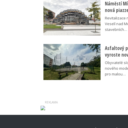
Náměstí Mír
nová piazz
Revitalizace 
Veselí nad M
stavebních…
Asfaltový p
vyroste no
Obyvatelé síd
nového moder
pro malou…