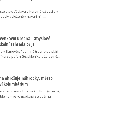
telu sv. Václava v Korytné už vysílaly
 nebyly vyloženě v havarijním…
 venkovní učebna i smyslové
školní zahrada ožije
da v Bánově připomíná travnatou pláň,
“ torza pařeniště, skleníku a žalostně…
na ohrožuje náhrobky, město
ví kolumbárium
v u sokolovny v Uherském Brodě chátrá,
oblémem je rozpadající se opěrná