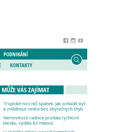
PODNIKÁNÍ
E
KONTAKTY
MŮŽE VÁS ZAJÍMAT
Tropické noci ničí spánek. Jak ochladit byt
a zvládnout vedra bez zbytečných chyb
Nemovitosti radnice prodala rychlostí
blesku, vydělá 83 milionů
U starého mlýna vyrostl pumptrack,