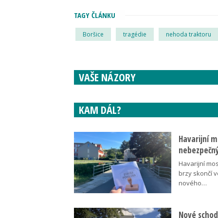
TAGY ČLÁNKU
Boršice
tragédie
nehoda traktoru
VAŠE NÁZORY
KAM DÁL?
Havarijní m
nebezpečný
Havarijní mos
brzy skončí 
nového…
Nové schody