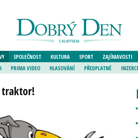
VY
SPOLEČNOST
KULTURA
SPORT
ZAJÍMAVOSTI
O
PRIMA VIDEO
HLASOVÁNÍ
PŘEDPLATNÉ
INZERC
 traktor!