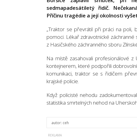
Boršice zaplavil smutek, při 
sedmapadesátiletý řidič. Nečekan
Příčinu tragédie a její okolnosti vyšet
„Traktor se převrátil při práci na poli
pomoci. Lékař zdravotnické záchranné sl
z Hasičského záchranného sboru Zlínské
Na místě zasahovali profesionálové z 
kontejnerem, které podpořili dobrovolníc
komunikaci, traktor se s řidičem převrát
krajské policie.
Když policisté nehodu zadokumentovali, h
statistika smrtelných nehod na Uherskohr
autor:
ceh