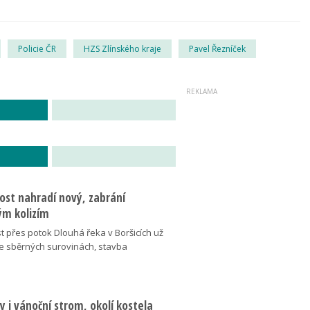
Policie ČR
HZS Zlínského kraje
Pavel Řezníček
ost nahradí nový, zabrání
m kolizím
t přes potok Dlouhá řeka v Boršicích už
ve sběrných surovinách, stavba
 i vánoční strom, okolí kostela