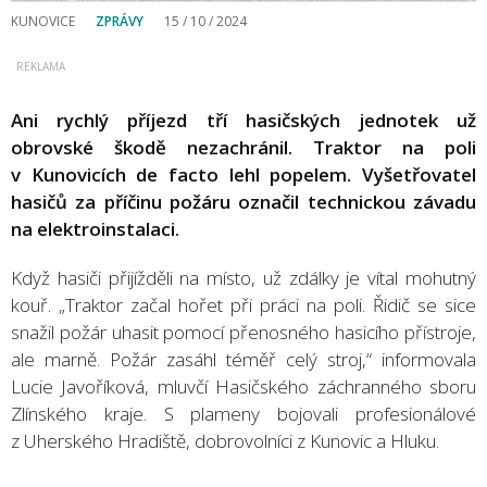
KUNOVICE
ZPRÁVY
15 / 10 / 2024
Ani rychlý příjezd tří hasičských jednotek už
obrovské škodě nezachránil. Traktor na poli
v Kunovicích de facto lehl popelem. Vyšetřovatel
hasičů za příčinu požáru označil technickou závadu
na elektroinstalaci.
Když hasiči přijížděli na místo, už zdálky je vítal mohutný
kouř. „Traktor začal hořet při práci na poli. Řidič se sice
snažil požár uhasit pomocí přenosného hasicího přístroje,
ale marně. Požár zasáhl téměř celý stroj,“ informovala
Lucie Javoříková, mluvčí Hasičského záchranného sboru
Zlínského kraje. S plameny bojovali profesionálové
z Uherského Hradiště, dobrovolníci z Kunovic a Hluku.