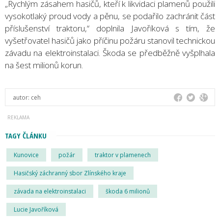
„Rychlým zásahem hasičů, kteří k likvidaci plamenů použili
vysokotlaký proud vody a pěnu, se podařilo zachránit část
příslušenství traktoru,“ doplnila Javoříková s tím, že
vyšetřovatel hasičů jako příčinu požáru stanovil technickou
závadu na elektroinstalaci. Škoda se předběžně vyšplhala
na šest milionů korun.
autor:
ceh
TAGY ČLÁNKU
Kunovice
požár
traktor v plamenech
Hasičský záchranný sbor Zlínského kraje
závada na elektroinstalaci
škoda 6 milionů
Lucie Javoříková