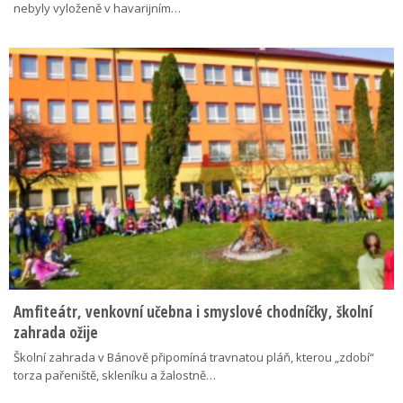
nebyly vyloženě v havarijním…
Amfiteátr, venkovní učebna i smyslové chodníčky, školní
zahrada ožije
Školní zahrada v Bánově připomíná travnatou pláň, kterou „zdobí“
torza pařeniště, skleníku a žalostně…