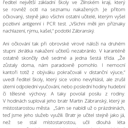
ředitel největší základní školy ve Zlínském kraji, který
se rovněž ocitl na seznamu nakažených. Je přitom
očkovaný, stejně jako všichni ostatní učitelé, kterým vyšel
pozitivní antigenní i PCR test. „Všichni měli jen příznaky
nachlazení, rýmu, kašel,“ podotkl Zábranský.
Ani očkování tak při obrovské virové náloži na druhém
stupni zkrátka nakažení učitelů nezabránilo. V karanténě
ostatně skončily dvě sedmé a jedna šestá třída. „Že
zůstaly doma, nám paradoxně pomohlo. I nemocní
kantoři totiž z obýváku pokračovali v distanční výuce,“
uvedl ředitel školy, který sice volno nevyhlásil, ale zrušil
úterní odpolední vyučování, nebo poslední hodiny hudební
či tělesné výchovy. A taky povolal posilu z rodiny.
V hodinách suploval jeho bratr Martin Zábranský, který je
místostarostou města. „Sám se nabídl už o prázdninách,
teď jsme jeho služeb využili. Bratr je učitel stejně jako já,
než se stal místostarostou, učil dlouhá léta