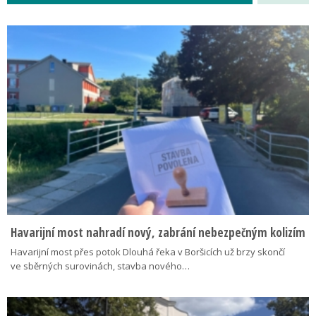
Havarijní most nahradí nový, zabrání nebezpečným kolizím
Havarijní most přes potok Dlouhá řeka v Boršicích už brzy skončí
ve sběrných surovinách, stavba nového…