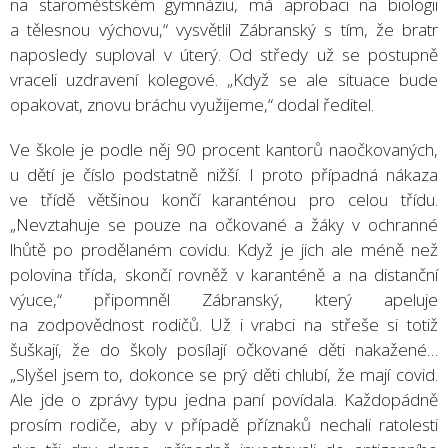
na staroměstském gymnáziu, má aprobaci na biologii
a tělesnou výchovu,“ vysvětlil Zábranský s tím, že bratr
naposledy suploval v úterý. Od středy už se postupně
vraceli uzdravení kolegové. „Když se ale situace bude
opakovat, znovu bráchu využijeme,“ dodal ředitel.
Ve škole je podle něj 90 procent kantorů naočkovaných,
u dětí je číslo podstatně nižší. I proto případná nákaza
ve třídě většinou končí karanténou pro celou třídu.
„Nevztahuje se pouze na očkované a žáky v ochranné
lhůtě po prodělaném covidu. Když je jich ale méně než
polovina třída, skončí rovněž v karanténě a na distanční
výuce,“ připomněl Zábranský, který apeluje
na zodpovědnost rodičů. Už i vrabci na střeše si totiž
šuškají, že do školy posílají očkované děti nakažené…
„Slyšel jsem to, dokonce se prý děti chlubí, že mají covid.
Ale jde o zprávy typu jedna paní povídala. Každopádně
prosím rodiče, aby v případě příznaků nechali ratolesti