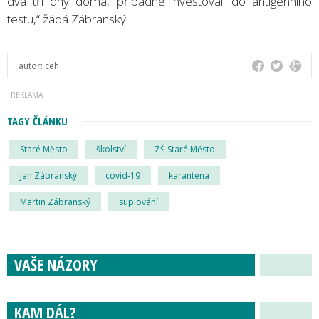
dva tři dny doma, případně investovali do antigenního
testu,“ žádá Zábranský.
autor:
ceh
TAGY ČLÁNKU
Staré Město
školství
ZŠ Staré Město
Jan Zábranský
covid-19
karanténa
Martin Zábranský
suplování
VAŠE NÁZORY
KAM DÁL?