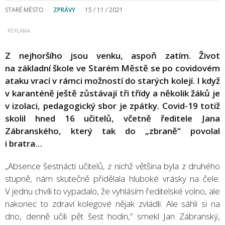
STARÉ MĚSTO
ZPRÁVY
15 / 11 / 2021
Z nejhoršího jsou venku, aspoň zatím. Život
na základní škole ve Starém Městě se po covidovém
ataku vrací v rámci možností do starých kolejí. I když
v karanténě ještě zůstávají tři třídy a několik žáků je
v izolaci, pedagogický sbor je zpátky. Covid-19 totiž
skolil hned 16 učitelů, včetně ředitele Jana
Zábranského, který tak do „zbraně“ povolal
i bratra…
„Absence šestnácti učitelů, z nichž většina byla z druhého
stupně, nám skutečně přidělala hluboké vrásky na čele.
V jednu chvíli to vypadalo, že vyhlásím ředitelské volno, ale
nakonec to zdraví kolegové nějak zvládli. Ale sáhli si na
dno, denně učili pět šest hodin,“ smekl Jan Zábranský,