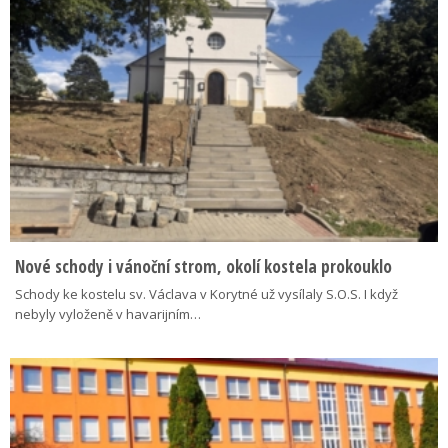
Nové schody i vánoční strom, okolí kostela prokouklo
Schody ke kostelu sv. Václava v Korytné už vysílaly S.O.S. I když
nebyly vyloženě v havarijním…