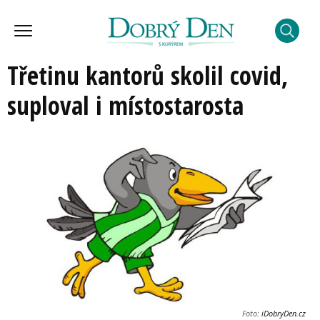
Třetinu kantorů skolil covid,
suploval i místostarosta
Foto:
iDobryDen.cz