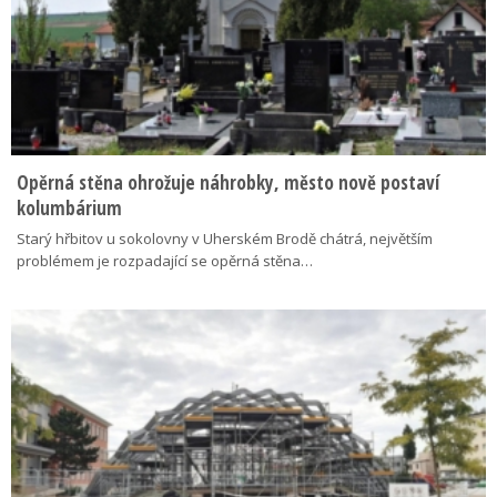
Opěrná stěna ohrožuje náhrobky, město nově postaví
kolumbárium
Starý hřbitov u sokolovny v Uherském Brodě chátrá, největším
problémem je rozpadající se opěrná stěna…