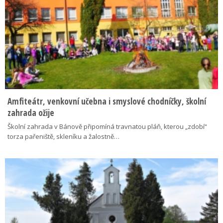
Amfiteátr, venkovní učebna i smyslové chodníčky, školní
zahrada ožije
Školní zahrada v Bánově připomíná travnatou pláň, kterou „zdobí“
torza pařeniště, skleníku a žalostně…