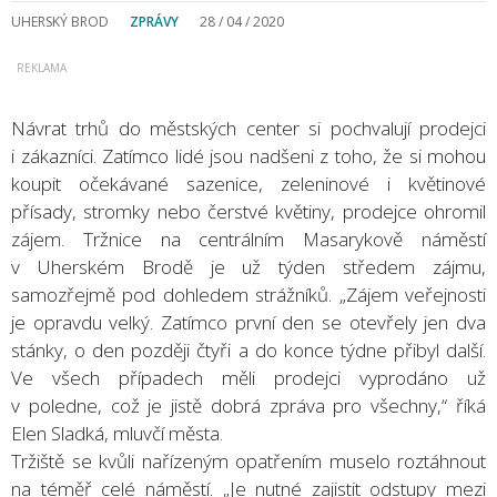
UHERSKÝ BROD
ZPRÁVY
28 / 04 / 2020
Návrat trhů do městských center si pochvalují prodejci
i zákazníci. Zatímco lidé jsou nadšeni z toho, že si mohou
koupit očekávané sazenice, zeleninové i květinové
přísady, stromky nebo čerstvé květiny, prodejce ohromil
zájem. Tržnice na centrálním Masarykově náměstí
v Uherském Brodě je už týden středem zájmu,
samozřejmě pod dohledem strážníků. „Zájem veřejnosti
je opravdu velký. Zatímco první den se otevřely jen dva
stánky, o den později čtyři a do konce týdne přibyl další.
Ve všech případech měli prodejci vyprodáno už
v poledne, což je jistě dobrá zpráva pro všechny,“ říká
Elen Sladká, mluvčí města.
Tržiště se kvůli nařízeným opatřením muselo roztáhnout
na téměř celé náměstí. „Je nutné zajistit odstupy mezi