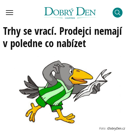
Trhy se vrací. Prodejci nemají
v poledne co nabízet
Foto:
iDobryDen.cz