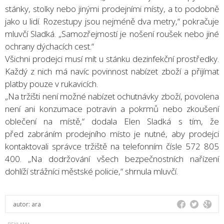
stánky, stolky nebo jinými prodejními místy, a to podobně
jako u lidí. Rozestupy jsou nejméně dva metry,“ pokračuje
mluvčí Sladká. „Samozřejmostí je nošení roušek nebo jiné
ochrany dýchacích cest.“
Všichni prodejci musí mít u stánku dezinfekční prostředky.
Každý z nich má navíc povinnost nabízet zboží a přijímat
platby pouze v rukavicích.
„Na tržišti není možné nabízet ochutnávky zboží, povolena
není ani konzumace potravin a pokrmů nebo zkoušení
oblečení na místě,“ dodala Elen Sladká s tím, že
před zabráním prodejního místo je nutné, aby prodejci
kontaktovali správce tržiště na telefonním čísle 572 805
400. „Na dodržování všech bezpečnostních nařízení
dohlíží strážníci městské policie,“ shrnula mluvčí.
autor:
ara