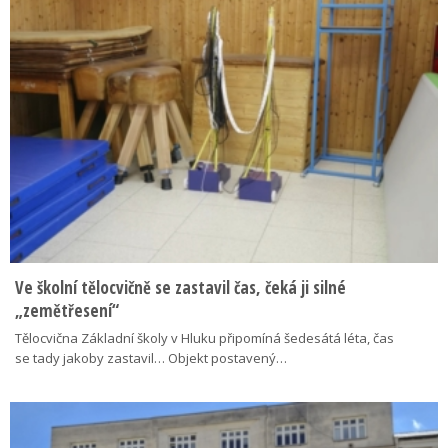
Ve školní tělocvičně se zastavil čas, čeká ji silné
„zemětřesení“
Tělocvična Základní školy v Hluku připomíná šedesátá léta, čas
se tady jakoby zastavil… Objekt postavený…