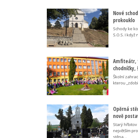
Nové schody
prokouklo
Schody ke kos
S.O.S. I když
Amfiteátr,
chodníčky, 
Školní zahra
kterou „zdobí
Opěrná stě
nově posta
Starý hřbito
největším pr
stěna…