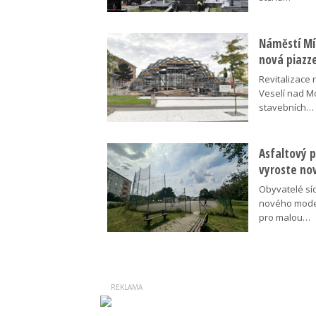
Náměstí Mír
nová piazz
Revitalizace 
Veselí nad M
stavebních…
Asfaltový p
vyroste no
Obyvatelé síd
nového moder
pro malou…