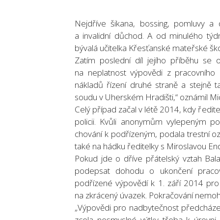
Nejdříve šikana, bossing, pomluvy a 
a invalidní důchod. A od minulého tý
bývalá učitelka Křesťanské mateřské škol
Zatím poslední díl jejího příběhu se 
na neplatnost výpovědi z pracovního 
nákladů řízení druhé straně a stejně 
soudu v Uherském Hradišti,“ oznámil Mi
Celý případ začal v létě 2014, kdy řed
policii. Kvůli anonymům vylepeným po
chování k podřízeným, podala trestní
také na hádku ředitelky s Miroslavou En
Pokud jde o dříve přátelský vztah Bala
podepsat dohodu o ukončení pracovn
podřízené výpovědí k 1. září 2014 pro 
na zkrácený úvazek. Pokračování nemohl
„Výpovědi pro nadbytečnost předcházel 
zcela nesmyslné výtky třeba k úrovni 