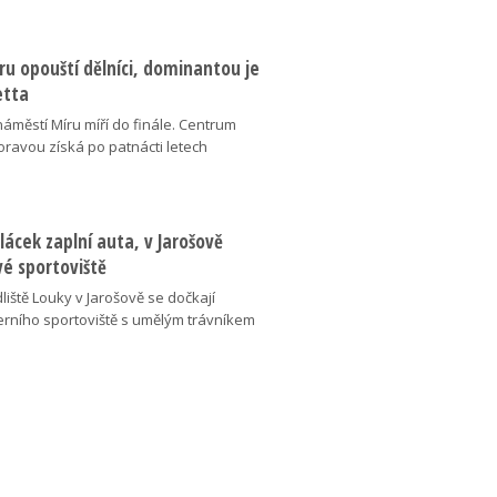
u opouští dělníci, dominantou je
etta
náměstí Míru míří do finále. Centrum
oravou získá po patnácti letech
lácek zaplní auta, v Jarošově
vé sportoviště
liště Louky v Jarošově se dočkají
ního sportoviště s umělým trávníkem