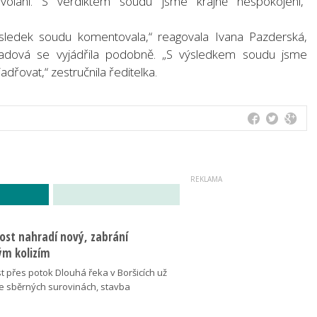
volání. S verdiktem soudu jsme krajně nespokojeni,“
ledek soudu komentovala,“ reagovala Ivana Pazderská,
ladová se vyjádřila podobně. „S výsledkem soudu jsme
řovat,“ zestručnila ředitelka.
ost nahradí nový, zabrání
m kolizím
t přes potok Dlouhá řeka v Boršicích už
ve sběrných surovinách, stavba