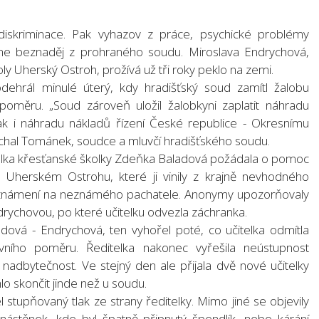
diskriminace. Pak vyhazov z práce, psychické problémy
dne beznaděj z prohraného soudu. Miroslava Endrychová,
y Uherský Ostroh, prožívá už tři roky peklo na zemi.
odehrál minulé úterý, kdy hradišťský soud zamítl žalobu
poměru. „Soud zároveň uložil žalobkyni zaplatit náhradu
tak i náhradu nákladů řízení České republice - Okresnímu
chal Tománek, soudce a mluvčí hradišťského soudu.
itelka křesťanské školky Zdeňka Baladová požádala o pomoc
 Uherském Ostrohu, které ji vinily z krajně nevhodného
 oznámení na neznámého pachatele. Anonymy upozorňovaly
drychovou, po které učitelku odvezla záchranka.
dová - Endrychová, ten vyhořel poté, co učitelka odmítla
ího poměru. Ředitelka nakonec vyřešila neústupnost
nadbytečnost. Ve stejný den ale přijala dvě nové učitelky
o skončit jinde než u soudu.
stupňovaný tlak ze strany ředitelky. Mimo jiné se objevily
nástěnek, kde byl špatně připnutý špendlík, nebo kárání