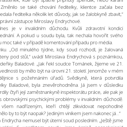
Změnilo se také chování ředitelky, klientce začala bez
edala ředitelka několik let důvody, jak se žalobkyně zbavit,“
l, právní zástupce Miroslavy Endrychové.
dnes je v invalidním důchodu. Kvůli zdravotní kondici
jednání. A pokud u soudu byla, tak nechala hovořit svého
lnou moc také v případě komentování případu pro média.
ku. „Od minulého týdne, kdy soud rozhodl, je žalovaná
teny pod stůl,“ uvádí Miroslava Endrychová s poznámkou,
Zdeňky Baladové. „Jak řekl soudce Tománek, žijeme ve 21.
avedlnosti by mělo být na úrovni 21. století. Jenomže v mém
dějnice s požehnáním úřadů. Svědkyně, která potvrdila
itelky Baladové, byla znevěrohodněna. Já jsem v důsledku
rdily čtyři její zaměstnankyně inspektorátu práce, ale pak je
 s obrovskými psychickými problémy v invalidním důchodě.
šem nadřízeným, kteří chtějí zlikvidovat nepohodlné
mělo by to být naopak? Jediným viníkem jsem nakonec já…“
a Endrycha nemusel být úterní soud posledním. „Ještě jsme