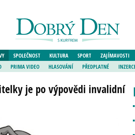
VY
SPOLEČNOST
KULTURA
SPORT
ZAJÍMAVOSTI
O
PRIMA VIDEO
HLASOVÁNÍ
PŘEDPLATNÉ
INZERC
itelky je po výpovědi invalidní