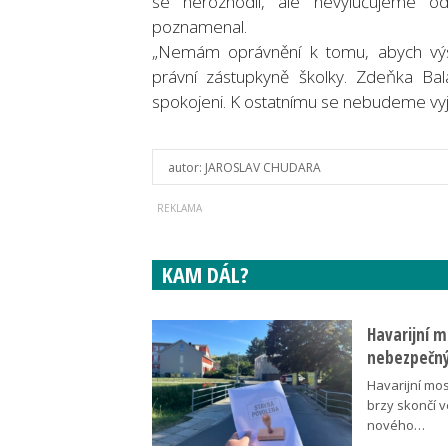
se nerozhodli, ale nevylučujeme od
poznamenal.
„Nemám oprávnění k tomu, abych výs
právní zástupkyně školky. Zdeňka Ba
spokojeni. K ostatnímu se nebudeme vyjad
autor:
JAROSLAV CHUDARA
KAM DÁL?
Havarijní m
nebezpečný
Havarijní mos
brzy skončí 
nového…