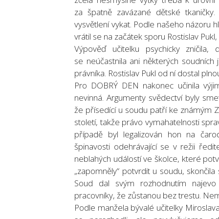
za špatně zavázané dětské tkaničky. 
vysvětlení vykat. Podle našeho názoru hl
vrátil se na začátek sporu Rostislav Puk
Výpověď učitelku psychicky zničila, 
se neúčastnila ani některých soudních 
právníka. Rostislav Pukl od ní dostal p
Pro DOBRÝ DEN nakonec učinila výjim
nevinná. Argumenty svědectví byly sme
že přísedící u soudu patří ke známým 
století, takže právo vymahatelnosti spr
případě byl legalizován hon na čaro
špinavosti odehrávající se v režii řed
neblahých událostí ve školce, které potv
„zapomněly“ potvrdit u soudu, skončila
Soud dal svým rozhodnutím najevo v
pracovníky, že zůstanou bez trestu. Ne
Podle manžela bývalé učitelky Miroslav