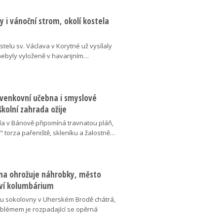
 i vánoční strom, okolí kostela
telu sv. Václava v Korytné už vysílaly
 nebyly vyloženě v havarijním…
 venkovní učebna i smyslové
školní zahrada ožije
da v Bánově připomíná travnatou pláň,
“ torza pařeniště, skleníku a žalostně…
na ohrožuje náhrobky, město
ví kolumbárium
v u sokolovny v Uherském Brodě chátrá,
oblémem je rozpadající se opěrná