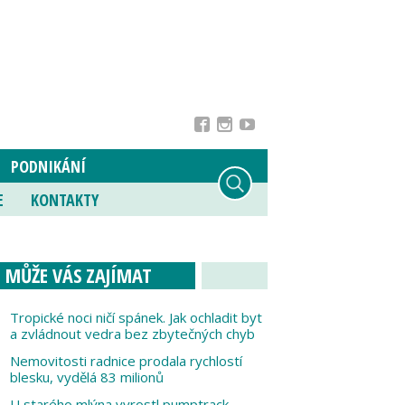
PODNIKÁNÍ
E
KONTAKTY
MŮŽE VÁS ZAJÍMAT
Tropické noci ničí spánek. Jak ochladit byt
a zvládnout vedra bez zbytečných chyb
Nemovitosti radnice prodala rychlostí
blesku, vydělá 83 milionů
U starého mlýna vyrostl pumptrack,