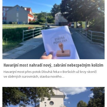
Havarijní most nahradí nový, zabrání nebezpečným kolizím
Havarijní most přes potok Dlouhá řeka v Boršicích už brzy skončí
ve sběrných surovinách, stavba nového…