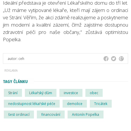
Ideální představa je otevření Lékařského domu do tří let.
„Už máme vytipované lékaře, kteří mají zájem o ordinaci
ve Strání. Věřím, že akci zdárně realizujeme a poskytneme
jim moderní a kvalitní zázemí, čímž zajistíme dostupnou
zdravotní péči pro naše občany,“ zůstává optimistou
Popelka.
autor:
ceh
TAGY ČLÁNKU
Strání
Lékařský dům
investice
obec
nedostupnost lékařské péče
demolice
Tricátek
šest ordinací
financování
Antonín Popelka