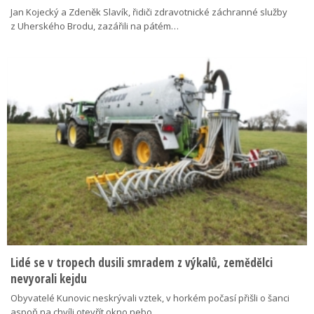
Jan Kojecký a Zdeněk Slavík, řidiči zdravotnické záchranné služby
z Uherského Brodu, zazářili na pátém…
Lidé se v tropech dusili smradem z výkalů, zemědělci
nevyorali kejdu
Obyvatelé Kunovic neskrývali vztek, v horkém počasí přišli o šanci
aspoň na chvíli otevřít okno nebo…