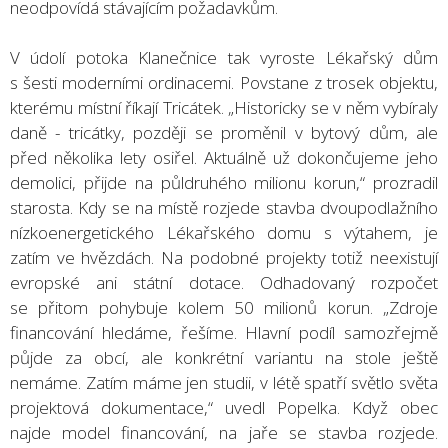
neodpovídá stávajícím požadavkům.
V údolí potoka Klanečnice tak vyroste Lékařský dům
s šesti moderními ordinacemi. Povstane z trosek objektu,
kterému místní říkají Tricátek. „Historicky se v něm vybíraly
daně - tricátky, později se proměnil v bytový dům, ale
před několika lety osiřel. Aktuálně už dokončujeme jeho
demolici, přijde na půldruhého milionu korun,“ prozradil
starosta. Kdy se na místě rozjede stavba dvoupodlažního
nízkoenergetického Lékařského domu s výtahem, je
zatím ve hvězdách. Na podobné projekty totiž neexistují
evropské ani státní dotace. Odhadovaný rozpočet
se přitom pohybuje kolem 50 milionů korun. „Zdroje
financování hledáme, řešíme. Hlavní podíl samozřejmě
půjde za obcí, ale konkrétní variantu na stole ještě
nemáme. Zatím máme jen studii, v létě spatří světlo světa
projektová dokumentace,“ uvedl Popelka. Když obec
najde model financování, na jaře se stavba rozjede.