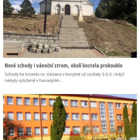
Nové schody i vánoční strom, okolí kostela prokouklo
Schody ke kostelu sv. Václava v Korytné už vysílaly S.O.S. I když
nebyly vyloženě v havarijním…