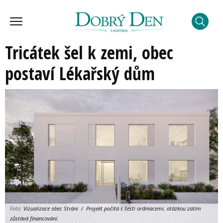
Tricátek šel k zemi, obec
postaví Lékařský dům
Foto:
Vizualizace obec Strání / Projekt počítá s šesti ordinacemi, otázkou zatím
zůstává financování.