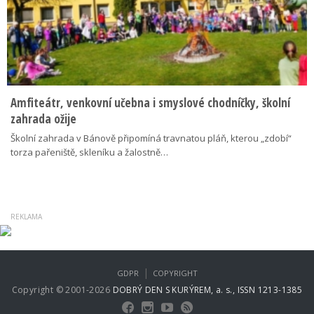
Amfiteátr, venkovní učebna i smyslové chodníčky, školní
zahrada ožije
Školní zahrada v Bánově připomíná travnatou pláň, kterou „zdobí“
torza pařeniště, skleníku a žalostně…
|
GDPR
COPYRIGHT
Copyright © 2001-2026
DOBRÝ DEN S KURÝREM, a. s., ISSN 1213-1385