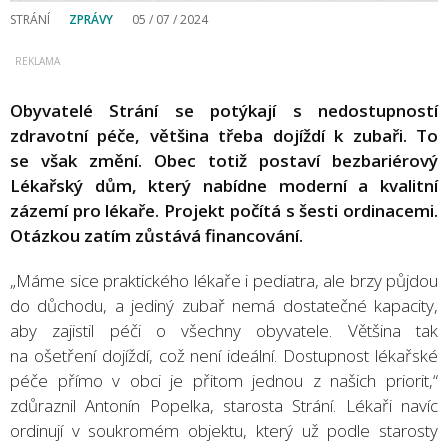
STRÁNÍ
ZPRÁVY
05 / 07 / 2024
Obyvatelé Strání se potýkají s nedostupností
zdravotní péče, většina třeba dojíždí k zubaři. To
se však změní. Obec totiž postaví bezbariérový
Lékařský dům, který nabídne moderní a kvalitní
zázemí pro lékaře. Projekt počítá s šesti ordinacemi.
Otázkou zatím zůstává financování.
„Máme sice praktického lékaře i pediatra, ale brzy půjdou
do důchodu, a jediný zubař nemá dostatečné kapacity,
aby zajistil péči o všechny obyvatele. Většina tak
na ošetření dojíždí, což není ideální. Dostupnost lékařské
péče přímo v obci je přitom jednou z našich priorit,“
zdůraznil Antonín Popelka, starosta Strání. Lékaři navíc
ordinují v soukromém objektu, který už podle starosty