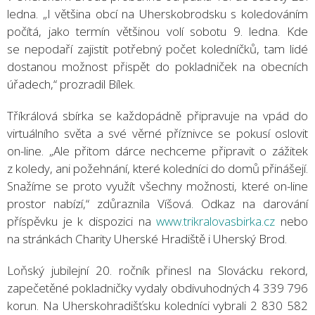
ledna. „I většina obcí na Uherskobrodsku s koledováním
počítá, jako termín většinou volí sobotu 9. ledna. Kde
se nepodaří zajistit potřebný počet koledníčků, tam lidé
dostanou možnost přispět do pokladniček na obecních
úřadech,“ prozradil Bílek.
Tříkrálová sbírka se každopádně připravuje na vpád do
virtuálního světa a své věrné příznivce se pokusí oslovit
on-line. „Ale přitom dárce nechceme připravit o zážitek
z koledy, ani požehnání, které koledníci do domů přinášejí.
Snažíme se proto využít všechny možnosti, které on-line
prostor nabízí,“ zdůraznila Víšová. Odkaz na darování
příspěvku je k dispozici na
www.trikralovasbirka.cz
nebo
na stránkách Charity Uherské Hradiště i Uherský Brod.
Loňský jubilejní 20. ročník přinesl na Slovácku rekord,
zapečetěné pokladničky vydaly obdivuhodných 4 339 796
korun. Na Uherskohradišťsku koledníci vybrali 2 830 582