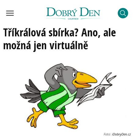
Tříkrálová sbírka? Ano, ale
možná jen virtuálně
Foto:
iDobryDen.cz