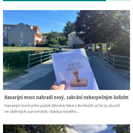
Havarijní most nahradí nový, zabrání nebezpečným kolizím
Havarijní most přes potok Dlouhá řeka v Boršicích už brzy skončí
ve sběrných surovinách, stavba nového…