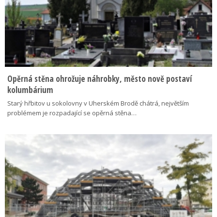
Opěrná stěna ohrožuje náhrobky, město nově postaví
kolumbárium
Starý hřbitov u sokolovny v Uherském Brodě chátrá, největším
problémem je rozpadající se opěrná stěna…