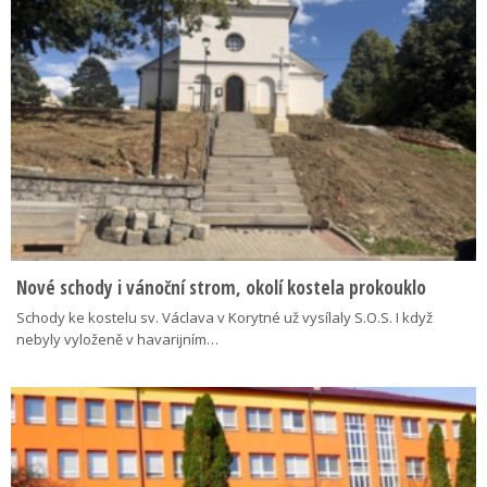
Nové schody i vánoční strom, okolí kostela prokouklo
Schody ke kostelu sv. Václava v Korytné už vysílaly S.O.S. I když
nebyly vyloženě v havarijním…