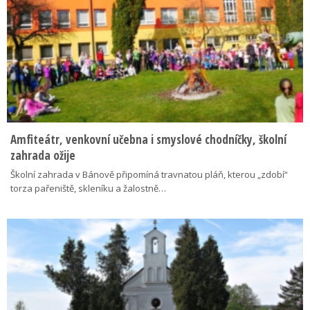
Amfiteátr, venkovní učebna i smyslové chodníčky, školní
zahrada ožije
Školní zahrada v Bánově připomíná travnatou pláň, kterou „zdobí“
torza pařeniště, skleníku a žalostně…