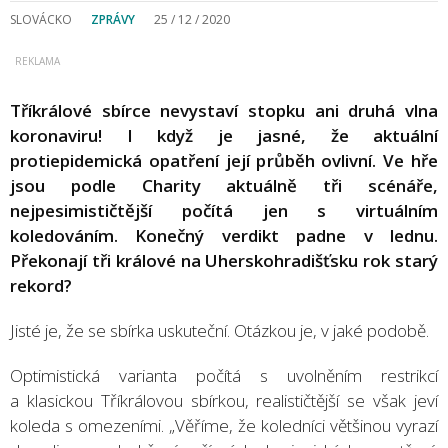
SLOVÁCKO
ZPRÁVY
25 / 12 / 2020
Tříkrálové sbírce nevystaví stopku ani druhá vlna
koronaviru! I když je jasné, že aktuální
protiepidemická opatření její průběh ovlivní. Ve hře
jsou podle Charity aktuálně tři scénáře,
nejpesimističtější počítá jen s virtuálním
koledováním. Konečný verdikt padne v lednu.
Překonají tři králové na Uherskohradišťsku rok starý
rekord?
Jisté je, že se sbírka uskuteční. Otázkou je, v jaké podobě.
Optimistická varianta počítá s uvolněním restrikcí
a klasickou Tříkrálovou sbírkou, realističtější se však jeví
koleda s omezeními. „Věříme, že koledníci většinou vyrazí