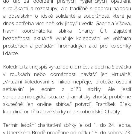
do ulic za dodržení přísných hygienických opatření,
s rouškami a rozestupy, ale tradičně s dobrou náladou
a poselstvím o lidské solidaritě a soudržnosti, které je
dnes potřeba více než kdy jindy,“ uvedla Gabriela Víšová,
hlavní koordinátorka sbírka Charity ČR. Zajištění
bezpečnosti aktuálně vylučuje koledování ve vnitřních
prostorách a pořádání hromadných akcí pro koledníky
i dárce.
Koledníci tak nejspíš vyrazí do ulic měst a obcí na Slovácku
v rouškách nebo domácnosti navštíví jen virtuálně.
„Virtuální koledování si nikdo nepřeje, protože osobní
setkávání je jedním z pilířů sbírky. Ale jestli
se epidemiologická situace dramaticky zhorší, proběhne
skutečně jen on-line sbírka,“ potvrdil František Bílek,
koordinátor Tříkrálové sbírky uherskobrodské Charity.
Termín letošní charitativní sbírky je od 1. do 24. ledna,
v Uherském Brodě proběhne od pátku 15. do soboty 23.