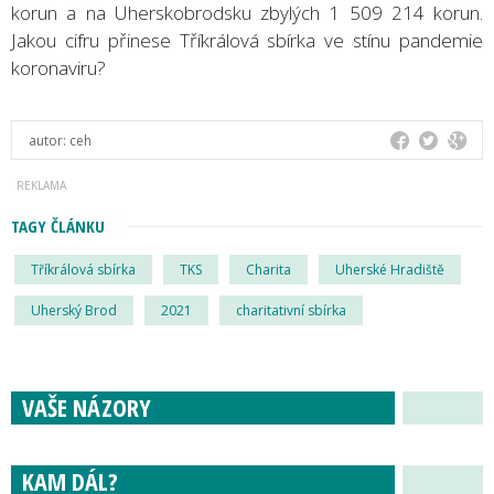
korun a na Uherskobrodsku zbylých 1 509 214 korun.
Jakou cifru přinese Tříkrálová sbírka ve stínu pandemie
koronaviru?
autor:
ceh
TAGY ČLÁNKU
Tříkrálová sbírka
TKS
Charita
Uherské Hradiště
Uherský Brod
2021
charitativní sbírka
VAŠE NÁZORY
KAM DÁL?