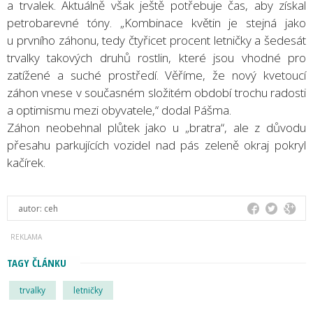
a trvalek. Aktuálně však ještě potřebuje čas, aby získal
petrobarevné tóny. „Kombinace květin je stejná jako
u prvního záhonu, tedy čtyřicet procent letničky a šedesát
trvalky takových druhů rostlin, které jsou vhodné pro
zatížené a suché prostředí. Věříme, že nový kvetoucí
záhon vnese v současném složitém období trochu radosti
a optimismu mezi obyvatele,“ dodal Pášma.
Záhon neobehnal plůtek jako u „bratra“, ale z důvodu
přesahu parkujících vozidel nad pás zeleně okraj pokryl
kačírek.
autor:
ceh
TAGY ČLÁNKU
trvalky
letničky