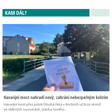
KAM DÁL?
Havarijní most nahradí nový, zabrání nebezpečným kolizím
Havarijní most přes potok Dlouhá řeka v Boršicích už brzy skončí
ve sběrných surovinách, stavba nového…