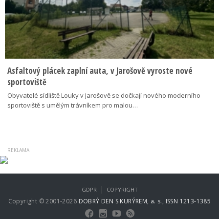
Asfaltový plácek zaplní auta, v Jarošově vyroste nové
sportoviště
Obyvatelé sídliště Louky v Jarošově se dočkají nového moderního
sportoviště s umělým trávníkem pro malou…
|
GDPR
COPYRIGHT
Copyright © 2001-2026
DOBRÝ DEN S KURÝREM, a. s., ISSN 1213-1385