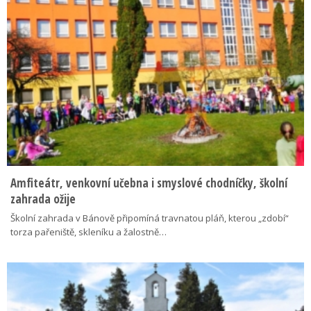
Amfiteátr, venkovní učebna i smyslové chodníčky, školní
zahrada ožije
Školní zahrada v Bánově připomíná travnatou pláň, kterou „zdobí“
torza pařeniště, skleníku a žalostně…