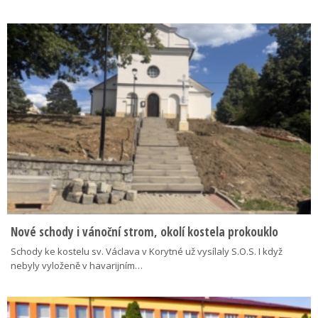
Nové schody i vánoční strom, okolí kostela prokouklo
Schody ke kostelu sv. Václava v Korytné už vysílaly S.O.S. I když
nebyly vyloženě v havarijním…