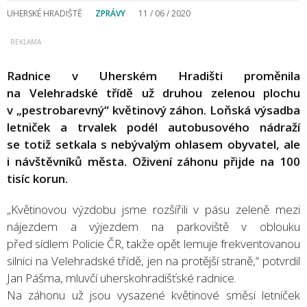
UHERSKÉ HRADIŠTĚ
ZPRÁVY
11 / 06 / 2020
Radnice v Uherském Hradišti proměnila
na Velehradské třídě už druhou zelenou plochu
v „pestrobarevný“ květinový záhon. Loňská výsadba
letniček a trvalek podél autobusového nádraží
se totiž setkala s nebývalým ohlasem obyvatel, ale
i návštěvníků města. Oživení záhonu přijde na 100
tisíc korun.
„Květinovou výzdobu jsme rozšířili v pásu zeleně mezi
nájezdem a výjezdem na parkoviště v oblouku
před sídlem Policie ČR, takže opět lemuje frekventovanou
silnici na Velehradské třídě, jen na protější straně,“ potvrdil
Jan Pášma, mluvčí uherskohradišťské radnice.
Na záhonu už jsou vysazené květinové směsi letniček