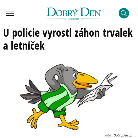
U policie vyrostl záhon trvalek
a letniček
Foto:
iDobryDen.cz