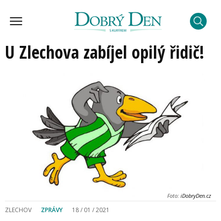
U Zlechova zabíjel opilý řidič!
Foto:
iDobryDen.cz
ZLECHOV
ZPRÁVY
18 / 01 / 2021