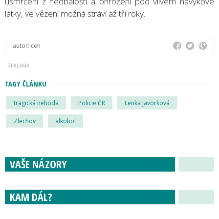
usmrcení z nedbalosti a ohrožení pod vlivem návykové
látky, ve vězení možná stráví až tři roky.
autor:
ceh
TAGY ČLÁNKU
tragická nehoda
Policie ČR
Lenka Javorková
Zlechov
alkohol
VAŠE NÁZORY
KAM DÁL?