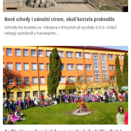
Nové schody i vánoční strom, okolí kostela prokouklo
Schody ke kostelu sv. Václava v Korytné už vysílaly S.O.S. I když
nebyly vyloženě v havarijním…