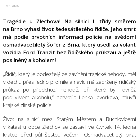
Tragédie u Zlechova! Na silnici I. třídy směrem
na Brno vyhasl život šedesátiletého řidiče. Jeho smrt
má podle prvotních informací policie na svědomí
osmadvacetiletý šofér z Brna, který usedl za volant
vozidla Ford Tranzit bez řidičského průkzau a ještě
posilněný alkoholem!
„Řidič, který je podezřelý ze zavinění tragické nehody, měl
v dechu přes jedno promile a navíc má zadržený řidičský
průkaz po předchozí nehodě, při které byl rovněž
pod vlivem alkoholu,“ potvrdila Lenka Javorková, mluvčí
krajské zlínské policie.
Život na silnici mezi Starým Městem a Buchlovicemi
v katastru obce Zlechov se zastavil ve čtvrtek 14. ledna
krátce před půl šestou večerní. Osmadvacetiletý pirát