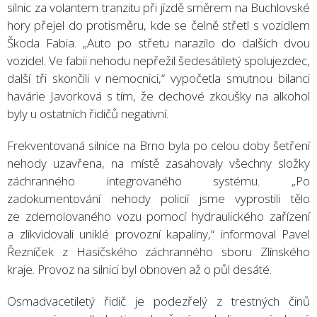
silnic za volantem tranzitu při jízdě směrem na Buchlovské
hory přejel do protisměru, kde se čelně střetl s vozidlem
Škoda Fabia. „Auto po střetu narazilo do dalších dvou
vozidel. Ve fabii nehodu nepřežil šedesátiletý spolujezdec,
další tři skončili v nemocnici,“ vypočetla smutnou bilanci
havárie Javorková s tím, že dechové zkoušky na alkohol
byly u ostatních řidičů negativní.
Frekventovaná silnice na Brno byla po celou doby šetření
nehody uzavřena, na místě zasahovaly všechny složky
záchranného integrovaného systému. „Po
zadokumentování nehody policií jsme vyprostili tělo
ze zdemolovaného vozu pomocí hydraulického zařízení
a zlikvidovali uniklé provozní kapaliny,“ informoval Pavel
Řezníček z Hasičského záchranného sboru Zlínského
kraje. Provoz na silnici byl obnoven až o půl desáté.
Osmadvacetiletý řidič je podezřelý z trestných činů