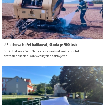
U Zlechova hořel balíkovač, škoda je 900 tisíc
Požár balíkovače u Zlechova zaměstnal šest jednotek
profesionálních a dobrovolných hasičů. Ještě…