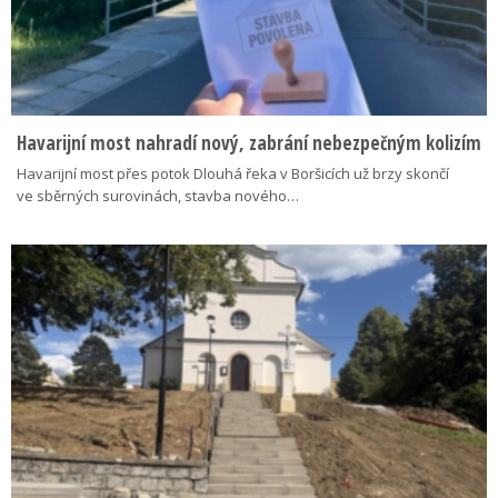
Havarijní most nahradí nový, zabrání nebezpečným kolizím
Havarijní most přes potok Dlouhá řeka v Boršicích už brzy skončí
ve sběrných surovinách, stavba nového…