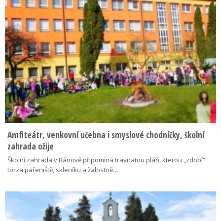
Amfiteátr, venkovní učebna i smyslové chodníčky, školní
zahrada ožije
Školní zahrada v Bánově připomíná travnatou pláň, kterou „zdobí“
torza pařeniště, skleníku a žalostně…