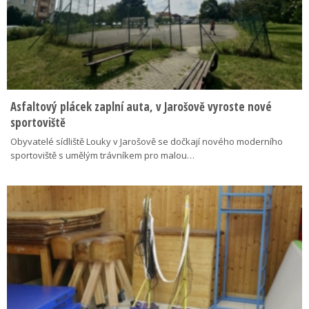
Asfaltový plácek zaplní auta, v Jarošově vyroste nové
sportoviště
Obyvatelé sídliště Louky v Jarošově se dočkají nového moderního
sportoviště s umělým trávníkem pro malou…