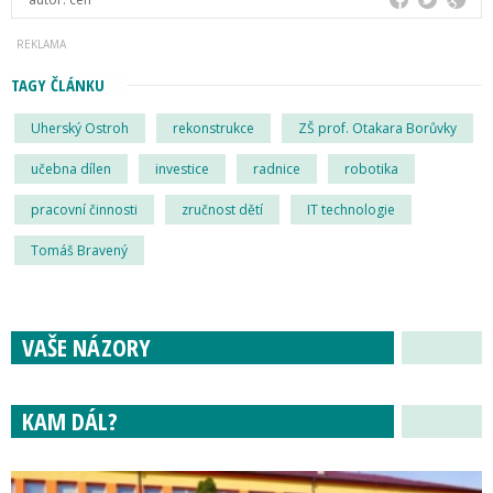
TAGY ČLÁNKU
Uherský Ostroh
rekonstrukce
ZŠ prof. Otakara Borůvky
učebna dílen
investice
radnice
robotika
pracovní činnosti
zručnost dětí
IT technologie
Tomáš Bravený
VAŠE NÁZORY
KAM DÁL?