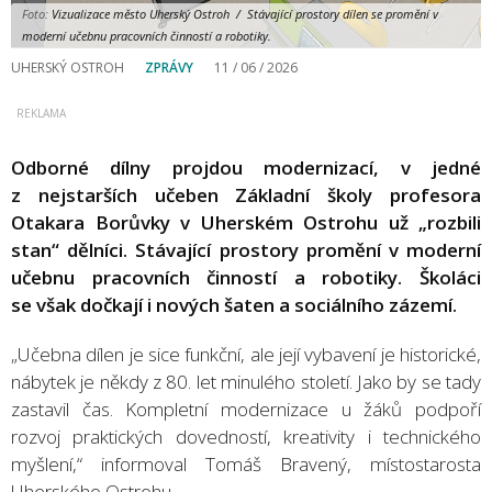
Foto:
Vizualizace město Uherský Ostroh / Stávající prostory dílen se promění v
moderní učebnu pracovních činností a robotiky.
UHERSKÝ OSTROH
ZPRÁVY
11 / 06 / 2026
Odborné dílny projdou modernizací, v jedné
z nejstarších učeben Základní školy profesora
Otakara Borůvky v Uherském Ostrohu už „rozbili
stan“ dělníci. Stávající prostory promění v moderní
učebnu pracovních činností a robotiky. Školáci
se však dočkají i nových šaten a sociálního zázemí.
„Učebna dílen je sice funkční, ale její vybavení je historické,
nábytek je někdy z 80. let minulého století. Jako by se tady
zastavil čas. Kompletní modernizace u žáků podpoří
rozvoj praktických dovedností, kreativity i technického
myšlení,“ informoval Tomáš Bravený, místostarosta
Uherského Ostrohu.