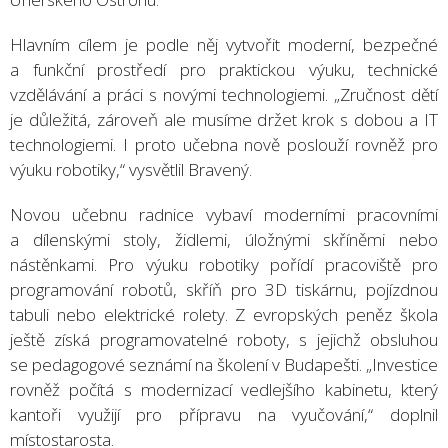
Hlavním cílem je podle něj vytvořit moderní, bezpečné
a funkční prostředí pro praktickou výuku, technické
vzdělávání a práci s novými technologiemi. „Zručnost dětí
je důležitá, zároveň ale musíme držet krok s dobou a IT
technologiemi. I proto učebna nově poslouží rovněž pro
výuku robotiky,“ vysvětlil Bravený.
Novou učebnu radnice vybaví moderními pracovními
a dílenskými stoly, židlemi, úložnými skříněmi nebo
nástěnkami. Pro výuku robotiky pořídí pracoviště pro
programování robotů, skříň pro 3D tiskárnu, pojízdnou
tabuli nebo elektrické rolety. Z evropských peněz škola
ještě získá programovatelné roboty, s jejichž obsluhou
se pedagogové seznámí na školení v Budapešti. „Investice
rovněž počítá s modernizací vedlejšího kabinetu, který
kantoři využijí pro přípravu na vyučování,“ doplnil
místostarosta.