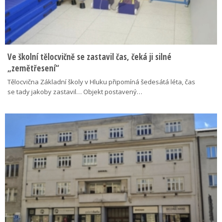
Ve školní tělocvičně se zastavil čas, čeká ji silné
„zemětřesení“
Tělocvična Základní školy v Hluku připomíná šedesátá léta, čas
se tady jakoby zastavil… Objekt postavený…